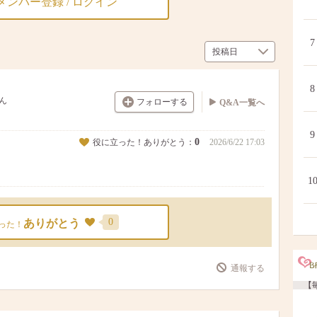
メンバー登録 / ログイン
7
8
ん
フォローする
Q&A一覧へ
9
0
役に立った！ありがとう：
2026/6/22 17:03
1
0
ありがとう
った！
通報する
【毎