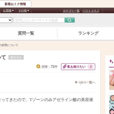
新着おトク情報
お買物
その他
カテゴリ一覧
ベストコスメ
質問一覧
ランキング
の併用について
いて
解決済み
72
回答：
件
私も知りたい
2
Q&A一覧へ
なってきたので、Tゾーンのみアゼライン酸の美容液