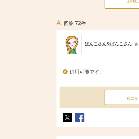
新規
72
回答
件
ぱんこさん&ぱんこさん
さ
併用可能です。
役に立
ポス
シェ
ト
ア