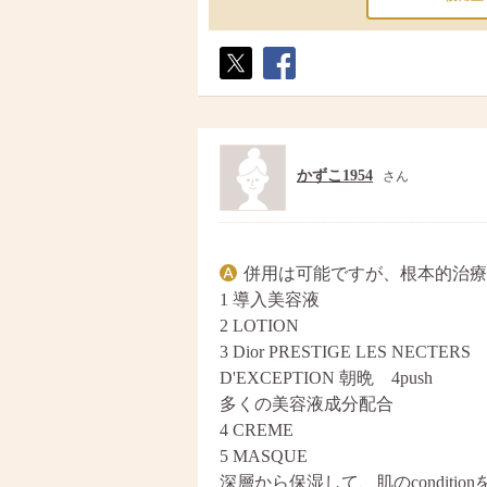
ポス
シェ
ト
ア
かずこ1954
さん
併用は可能ですが、根本的治療
1 導入美容液
2 LOTION
3 Dior PRESTIGE LES NECTERS
D'EXCEPTION 朝晩 4push
多くの美容液成分配合
4 CREME
5 MASQUE
深層から保湿して、肌のconditi