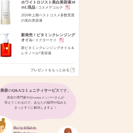
ホワイトロジスト美白美容液30
ｍL現品
/ コスメデコルテ
現
2026年上期ベストコスメ多数受賞
の美白美容液
品
新発売！ビタミンクレンジング
オイル
/ ドクターケイ
現
新ビタミンクレンジングオイル＆
レチノール*美容液
品
プレゼントをもっとみる
美容
の
Q&Aコミュニティサービス
です。
美容の専門家や@cosmeメンバーさんが
答えてくれるので、あなたの疑問や悩みも
きっとすぐに解決しますよ！
気になる悩みを