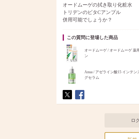
オードムーゲの拭き取り化粧水
トリデンのビタCアンプル
併用可能でしょうか？
この質問に登場した商品
オードムーゲ / オードムーゲ 
ン
Anua / アゼライン酸15 インテ
グセラム
ポス
シェ
ト
ア
ロ