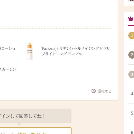
1
薬用ローショ
Torriden (トリデン) / セルメイジング ビタC
ブライトニング アンプル
2
ンスカーミン
3
通報する
4
5
グインして回答してね！
6