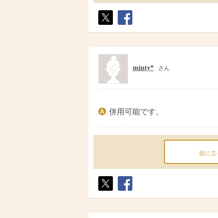
ポス
シェ
ト
ア
minty*
さん
併用可能です。
役に立
ポス
シェ
ト
ア