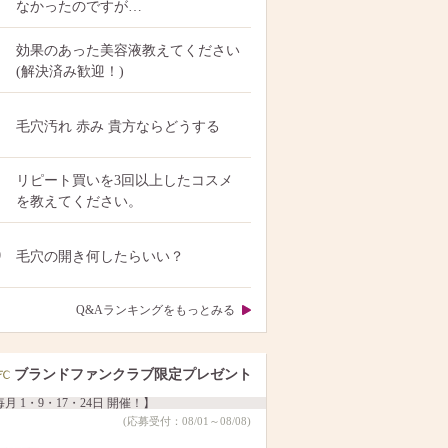
なかったのですが…
効果のあった美容液教えてください
(解決済み歓迎！)
毛穴汚れ 赤み 貴方ならどうする
リピート買いを3回以上したコスメ
を教えてください。
0
毛穴の開き何したらいい？
Q&Aランキングをもっとみる
ブランドファンクラブ限定プレゼント
月 1・9・17・24日 開催！】
(応募受付：08/01～08/08)