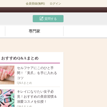
会員登録(無料)
ログイン
質問する
専門家
おすすめQ&Aまとめ
セルフケアにこのひと手
間！「美爪」を手に入れる
コツ
Q&Aまとめ
キレイになりたい女子必
見！おすすめの美容習慣＆
溺愛コスメを伝授！
Q&Aまとめ