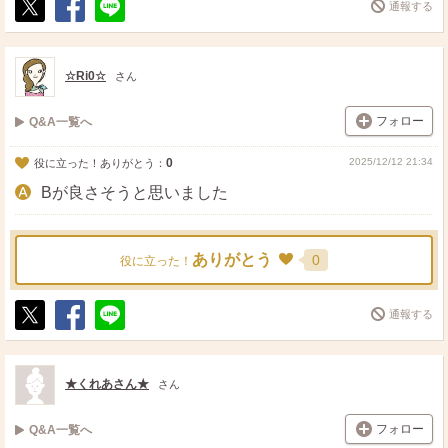
通報する
ポ
シ
送
ス
ェ
る
ト
ア
☆Ri0☆
さん
フォロー
Q&A一覧へ
0
2025/12/12 21:34
役に立った！ありがとう：
Bが良さそうと思いました
ありがとう
0
役に立った！
通報する
ポ
シ
送
ス
ェ
る
ト
ア
★くれあさん★
さん
フォロー
Q&A一覧へ