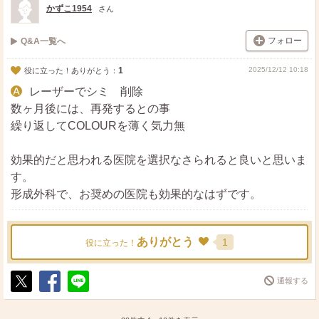
かずこ1954
さん
フォロー
Q&A一覧へ
1
2025/12/12 10:18
役に立った！ありがとう：
レーザーでシミ 削除
数ヶ月後には、再発するとの事
繰り返してCOLOURを薄く気力無
効果的だと思われる医院を選択なさられると良いと思いま
す。
形成外科で、お奨めの医院も効果的なはずです。
ありがとう
1
役に立った！
通報する
ポ
シ
送
ス
ェ
る