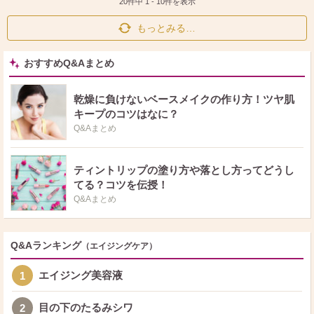
ト
ア
20件中
1
-
10
件を表示
もっとみる…
おすすめQ&Aまとめ
乾燥に負けないベースメイクの作り方！ツヤ肌
キープのコツはなに？
Q&Aまとめ
ティントリップの塗り方や落とし方ってどうし
てる？コツを伝授！
Q&Aまとめ
Q&Aランキング
（エイジングケア）
エイジング美容液
1
目の下のたるみシワ
2