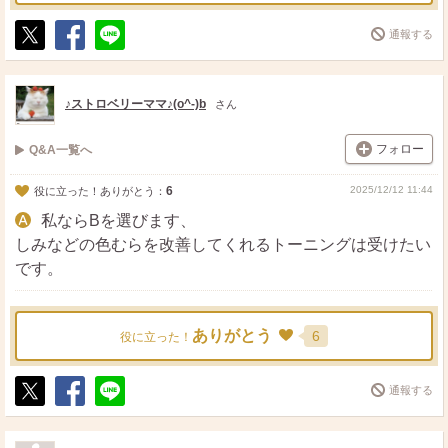
通報する
ポ
シ
送
ス
ェ
る
ト
ア
♪ストロベリーママ♪(o^-)b
さん
フォロー
Q&A一覧へ
6
2025/12/12 11:44
役に立った！ありがとう：
私ならBを選びます、
しみなどの色むらを改善してくれるトーニングは受けたい
です。
ありがとう
6
役に立った！
通報する
ポ
シ
送
ス
ェ
る
ト
ア