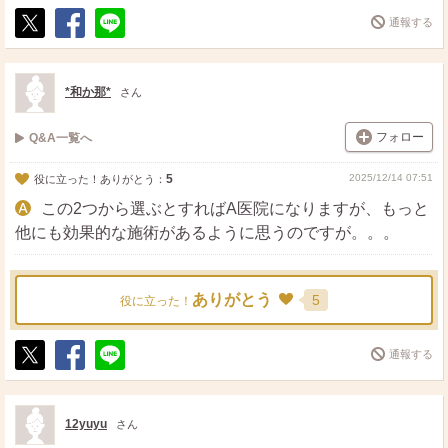
通報する
ポ
シ
送
ス
ェ
る
ト
ア
*和か那*
さん
フォロー
Q&A一覧へ
5
2025/12/14 07:51
役に立った！ありがとう：
この2つから選ぶとすればA医院になりますが、もっと
他にも効果的な施術があるように思うのですが。。。
ありがとう
5
役に立った！
通報する
ポ
シ
送
ス
ェ
る
ト
ア
12yuyu
さん