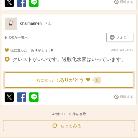
通報する
ポ
シ
送
ス
ェ
る
ト
ア
chaimannen
さん
フォロー
Q&A一覧へ
0
2026/1/6 15:59
役に立った！ありがとう：
クレストがいいです。過酸化水素はいっています。
ありがとう
0
役に立った！
通報する
ポ
シ
送
ス
ェ
る
ト
ア
42件中
1
-
10
件を表示
もっとみる…