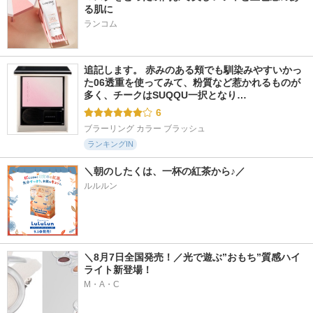
る肌に
ランコム
追記します。 赤みのある頬でも馴染みやすいかっ
た06透重を使ってみて、粉質など惹かれるものが
多く、チークはSUQQU一択となり…
6
ブラーリング カラー ブラッシュ
ランキングIN
＼朝のしたくは、一杯の紅茶から♪／
ルルルン
＼8月7日全国発売！／光で遊ぶ”おもち”質感ハイ
ライト新登場！
M・A・C