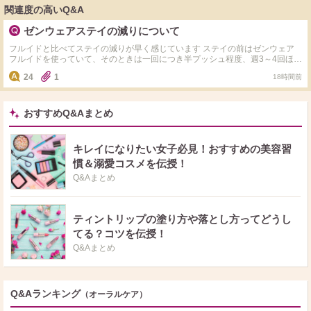
関連度の高いQ&A
ゼンウェアステイの減りについて
フルイドと比べてステイの減りが早く感じています ステイの前はゼンウェア
フルイドを使っていて、そのときは一回につき半プッシュ程度、週3～4回ほど
お化粧をしていて1年半たっても4分の1ほど残っていました ところが2月後半
24
1
18時間前
にステイを買い、似たような頻度と使用方法で使っているにもかかわらず、数
日動かさずに放置すると半分より少し上くらいのところに線が見えるようにな
りました おそらくこの線まで残量があるのかなと思っているのですが、そう
だとしたら厳密にはまだ半年もたっていないのにフルイドと比べて早すぎませ
おすすめQ&Aまとめ
んか？ あまり分離しやすいタイプには見えませんが、分離して下の層が線と
して現れているだけでしょうか？ ステイをお持ちの方、この商品に詳しいか
た、どう思われますか？
キレイになりたい女子必見！おすすめの美容習
慣＆溺愛コスメを伝授！
Q&Aまとめ
ティントリップの塗り方や落とし方ってどうし
てる？コツを伝授！
Q&Aまとめ
Q&Aランキング
（オーラルケア）