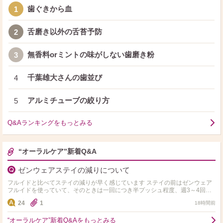
歯ぐきから血
1
舌磨き以外の舌苔予防
2
無香料orミントの味がしない歯磨き粉
3
千葉雄大さんの歯並び
4
アルミチューブの絞り方
5
Q&Aランキングをもっとみる
“オーラルケア”新着Q&A
ゼンウェアステイの減りについて
フルイドと比べてステイの減りが早く感じています ステイの前はゼンウェア
フルイドを使っていて、そのときは一回につき半プッシュ程度、週3～4回ほ
どお化粧をしていて1年半たっても4分の1ほど残って…
24
1
18時間前
“オーラルケア”新着Q&Aをもっとみる