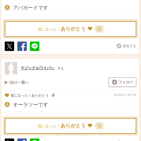
アパガードです
ありがとう
0
役に立った！
通報する
ポ
シ
送
ス
ェ
る
ト
ア
マジックルワイパン
さん
フォロー
Q&A一覧へ
0
2026/1/7 07:50
役に立った！ありがとう：
オーラツーです
ありがとう
0
役に立った！