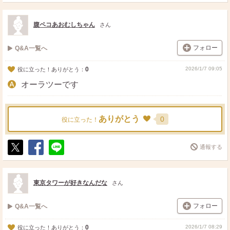
ポ
シ
送
ス
ェ
る
ト
ア
腹ペコあおむしちゃん
さん
フォロー
Q&A一覧へ
0
2026/1/7 09:05
役に立った！ありがとう：
オーラツーです
ありがとう
0
役に立った！
通報する
ポ
シ
送
ス
ェ
る
ト
ア
東京タワーが好きなんだな
さん
フォロー
Q&A一覧へ
0
2026/1/7 08:29
役に立った！ありがとう：