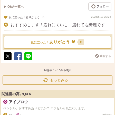
フォロー
Q&A一覧へ
0
2026/5/10 23:26
役に立った！ありがとう：
おすすめします！崩れにくいし、崩れても綺麗です
ありがとう
0
役に立った！
通報する
ポ
シ
送
ス
ェ
る
ト
ア
24件中
1
-
10
件を表示
もっとみる…
関連度の高いQ&A
アイブロウ
ペンシル、おすすめありますか？ エクセルも気になります。
2時間前