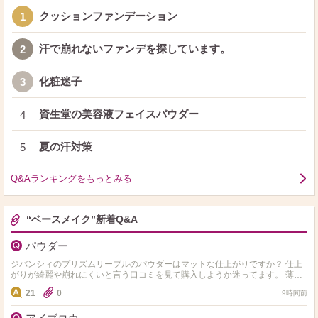
クッションファンデーション
1
汗で崩れないファンデを探しています。
2
化粧迷子
3
資生堂の美容液フェイスパウダー
4
夏の汗対策
5
Q&Aランキングをもっとみる
“ベースメイク”新着Q&A
パウダー
ジバンシィのプリズムリーブルのパウダーはマットな仕上がりですか？ 仕上
がりが綺麗や崩れにくいと言う口コミを見て購入しようか迷ってます。 薄肌
の混合肌で適度なツヤがある仕上がりが好きです。他にお…
21
0
9時間前