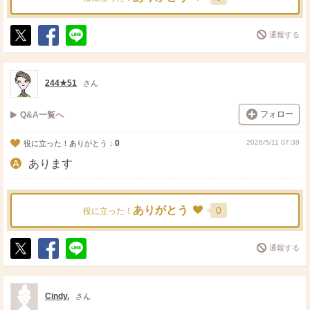
通報する
ポ
シ
送
ス
ェ
る
ト
ア
244★51
さん
フォロー
Q&A一覧へ
0
2026/5/11 07:39
役に立った！ありがとう：
あります
ありがとう
0
役に立った！
通報する
ポ
シ
送
ス
ェ
る
ト
ア
Cindy.
さん