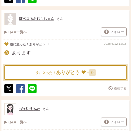
ポ
シ
送
ス
ェ
る
ト
ア
腹ペコあおむしちゃん
さん
フォロー
Q&A一覧へ
0
2026/5/12 12:15
役に立った！ありがとう：
あります
ありがとう
0
役に立った！
通報する
ポ
シ
送
ス
ェ
る
ト
ア
･:*+りりあ.:+
さん
フォロー
Q&A一覧へ