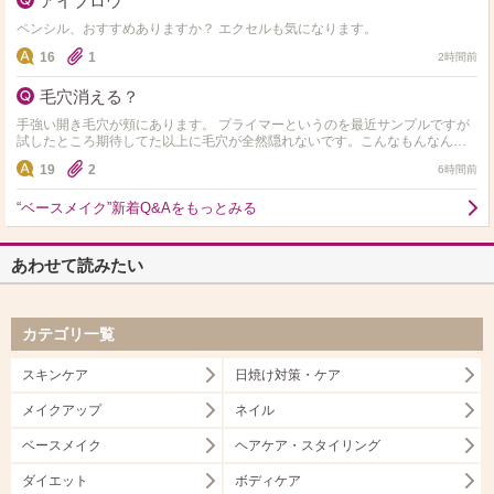
アイブロウ
ペンシル、おすすめありますか？ エクセルも気になります。
16
1
2時間前
毛穴消える？
手強い開き毛穴が頬にあります。 プライマーというのを最近サンプルですが
試したところ期待してた以上に毛穴が全然隠れないです。こんなもんなんで
しょうか？ それともぬった瞬間から毛穴が消えて綺麗な仕…
19
2
6時間前
“ベースメイク”新着Q&Aをもっとみる
あわせて読みたい
カテゴリ一覧
スキンケア
日焼け対策・ケア
メイクアップ
ネイル
ベースメイク
ヘアケア・スタイリング
ダイエット
ボディケア