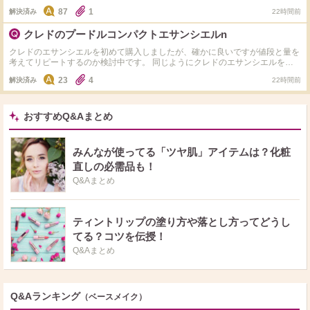
87
1
解決済み
22時間前
クレドのプードルコンパクトエサンシエルn
クレドのエサンシエルを初めて購入しましたが、確かに良いですが値段と量を
考えてリピートするのか検討中です。 同じようにクレドのエサンシエルを使
用したあと私と同じような理由で違うものに乗り換え、こちらでも充分遜色な
23
4
解決済み
22時間前
くてコスパが良かった！と満足されたお品があれば教えていただきたいです。
よろしくお願いします。
おすすめQ&Aまとめ
みんなが使ってる「ツヤ肌」アイテムは？化粧
直しの必需品も！
Q&Aまとめ
ティントリップの塗り方や落とし方ってどうし
てる？コツを伝授！
Q&Aまとめ
Q&Aランキング
（ベースメイク）