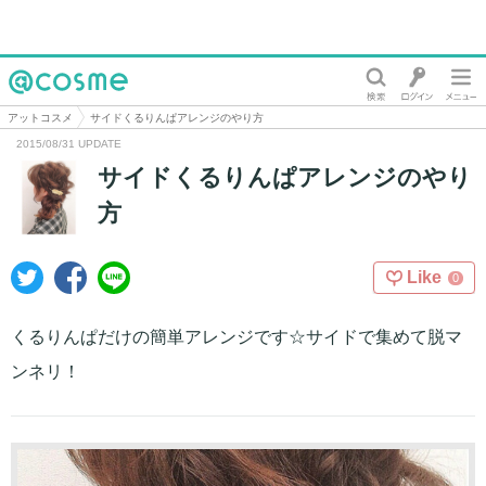
@cosme
アットコスメ
サイドくるりんぱアレンジのやり方
2015/08/31 UPDATE
サイドくるりんぱアレンジのやり
方
Like
0
くるりんぱだけの簡単アレンジです☆サイドで集めて脱マ
ンネリ！