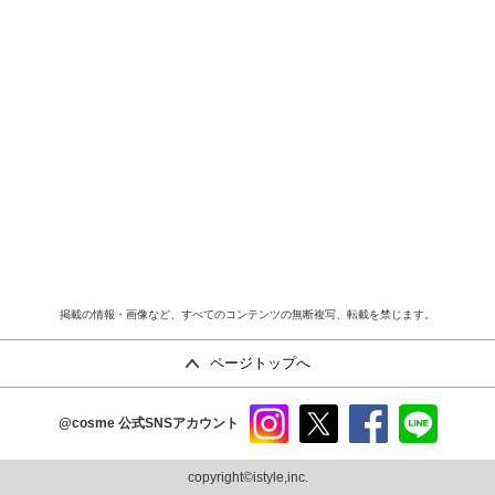
掲載の情報・画像など、すべてのコンテンツの無断複写、転載を禁じます。
ページトップへ
@cosme
公式SNSアカウント
instag
x
faceb
line
ram
ook
copyright©istyle,inc.