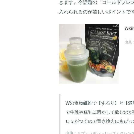
きます。今話題の「コールドプレ
入れられるのが嬉しいポイントです
Ak
出典
Wの食物繊維で【するり】と【満
で牛乳や豆乳に溶かして飲むのが
ロミがつくので置き換えにもぴっ
出典：
リブ・ラボラトリーズ / クレンズ