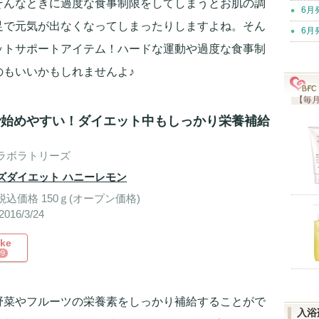
そんなときに過度な食事制限をしてしまうとお肌の調
6月
足で元気が出なくなってしまったりしますよね。そん
6月
ットサポートアイテム！ハードな運動や過度な食事制
のもいいかもしれませんよ♪
【毎月
で始めやすい！ダイエット中もしっかり栄養補給
ラボラトリーズ
ズダイエット ハニーレモン
込価格 150ｇ(オープン価格)
016/3/24
ike
99
野菜やフルーツの栄養素をしっかり補給することがで
入浴