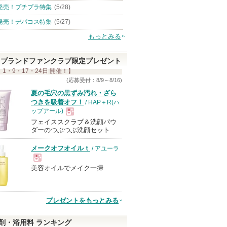
発売！プチプラ特集
(5/28)
発売！デパコス特集
(5/27)
もっとみる
ブランドファンクラブ限定プレゼント
 1・9・17・24日 開催！】
(応募受付：8/9～8/16)
夏の毛穴の黒ずみ汚れ・ざら
つきを吸着オフ！
/ HAP＋R(ハ
ップアール)
フェイススクラブ＆洗顔パウ
現
ダーのつぶつぶ洗顔セット
メークオフオイルｔ
/ アユーラ
品
美容オイルでメイク一掃
現
品
プレゼントをもっとみる
剤・浴用料 ランキング