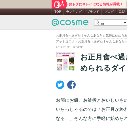
おトクにキレイになる情報が満載！
TOP
ランキング
ブランド
ブログ
Q&A
お正月食べ過ぎた！そんなあなたも気軽に始められ
アットコスメ
>
お正月食べ過ぎた！そんなあなた
2019/01/11 UPDATE
お正月食べ過
められるダイ
お節にお餅、お雑煮とおいしいも
いらっしゃるのでは？お正月が終
なる、、そんな方に手軽に始めら