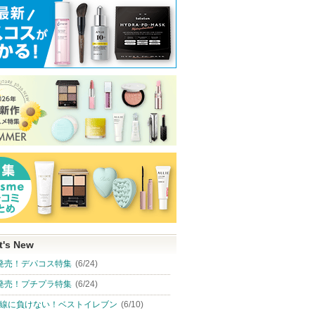
t's New
発売！デパコス特集
(6/24)
発売！プチプラ特集
(6/24)
線に負けない！ベストイレブン
(6/10)