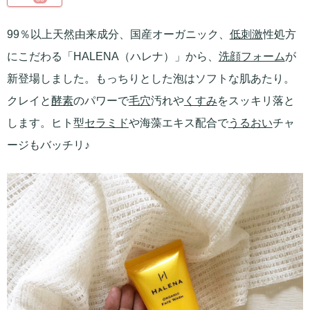
99％以上天然由来成分、国産オーガニック、
低刺激
性処方
にこだわる「HALENA（ハレナ）」から、
洗顔フォーム
が
新登場しました。もっちりとした泡はソフトな肌あたり。
クレイと
酵素
のパワーで
毛穴
汚れや
くすみ
をスッキリ落と
します。ヒト型
セラミド
や海藻エキス配合で
うるおい
チャ
ージもバッチリ♪