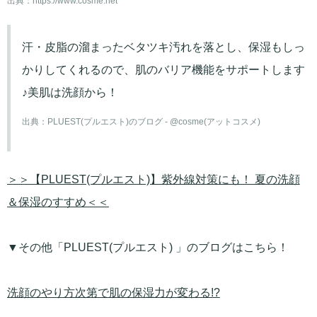
出典：
https://www.cosme.net
汗・皮脂の溜まったベタツキ汚れを落とし、保湿もしっ
かりしてくれるので、肌のバリア機能をサポートします
♪美肌は洗顔から！
出典：
PLUEST(プルエスト)のブログ - @cosme(アットコスメ)
＞＞【PLUEST(プルエスト)】紫外線対策にも！ 夏の洗顔
＆保湿のすすめ＜＜
▼その他「PLUEST(プルエスト) 」のブログはこちら！
洗顔のやり方次第で肌の保湿力が変わる!?