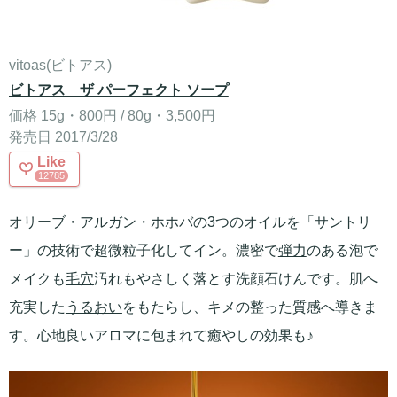
vitoas(ビトアス)
ビトアス ザ パーフェクト ソープ
価格 15g・800円 / 80g・3,500円
発売日 2017/3/28
Like
12785
オリーブ・アルガン・ホホバの3つのオイルを「サントリ
ー」の技術で超微粒子化してイン。濃密で
弾力
のある泡で
メイクも
毛穴
汚れもやさしく落とす洗顔石けんです。肌へ
充実した
うるおい
をもたらし、キメの整った質感へ導きま
す。心地良いアロマに包まれて癒やしの効果も♪