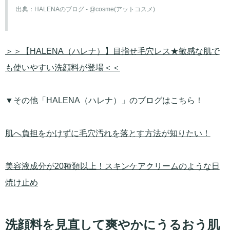
出典：
HALENAのブログ - @cosme(アットコスメ)
＞＞【HALENA（ハレナ）】目指せ毛穴レス★敏感な肌で
も使いやすい洗顔料が登場＜＜
▼その他「HALENA（ハレナ）」のブログはこちら！
肌へ負担をかけずに毛穴汚れを落とす方法が知りたい！
美容液成分が20種類以上！スキンケアクリームのような日
焼け止め
洗顔料を見直して爽やかにうるおう肌