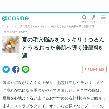
@cosme
アットコスメ
夏の毛穴悩みをスッキリ！つるんとうるおった美肌へ導く洗顔料6選
2020/06/27 UPDATE
夏の毛穴悩みをスッキリ！つるん
とうるおった美肌へ導く洗顔料6
選
Like
59
気温や湿度がぐんぐん上がり、
毛穴
目立ちやテカリ、メイ
ク崩れが気になる季節がやってきました。そこで今回は、
夏肌を心地よく洗い上げるおすすめの
洗顔料
6点をご紹介し
ます。スクラブやクレイ、オイルなど様々なアプローチの