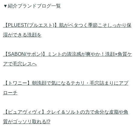
▼紹介ブランドブログ一覧
【PLUEST(プルエスト)】肌がベタつく季節こそしっかり保
湿ができる洗顔を
【SABON(サボン)】ミントの清涼感が爽やか！洗顔×角質ケ
アで毛穴レスへ
【トワニー】朝洗顔で気になるテカリ・毛穴詰まりにアプ
ローチ
【ピュアヴィヴィ】クレイ＆ソルトの力で余分な皮脂や角
質がゴッソリ取れる!?