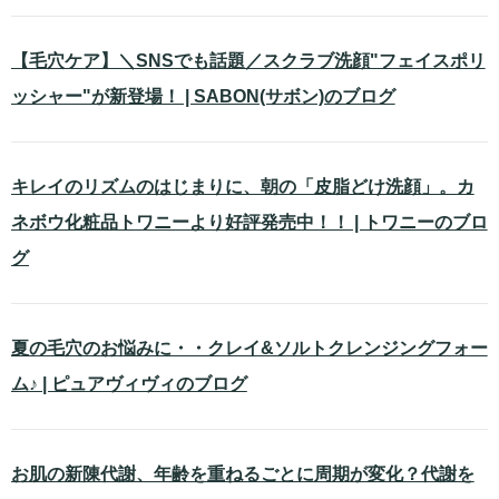
【毛穴ケア】＼SNSでも話題／スクラブ洗顔"フェイスポリ
ッシャー"が新登場！ | SABON(サボン)のブログ
キレイのリズムのはじまりに、朝の「皮脂どけ洗顔」。カ
ネボウ化粧品トワニーより好評発売中！！ | トワニーのブロ
グ
夏の毛穴のお悩みに・・クレイ&ソルトクレンジングフォー
ム♪ | ピュアヴィヴィのブログ
お肌の新陳代謝、年齢を重ねるごとに周期が変化？代謝を