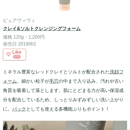
ピュアヴィヴィ
クレイ&ソルトクレンジングフォーム
価格 120g・1,200円
発売日 2019/9/2
Like
570
ミネラル豊富なレッドクレイとソルトが配合された
洗顔フ
ォーム
。細かい粒子が
毛穴
の中まで入り込み、汚れや古い
角質を吸着して落とします。肌にとどまる力が高い保湿成
分を配合しているため、しっとりみずみずしい洗い上がり
に。
パック
としても使える多機能ぶりもポイント！