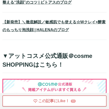
整える“洗顔”のコツ | ビトアスのブログ
【新発売】＼徹底解説／敏感肌でも使える☆Wクレイ×酵素
のもっちり泡洗顔 | HALENAのブログ
▼アットコスメ公式通販＠cosme
SHOPPINGはこちら！
この記事にLike！
59