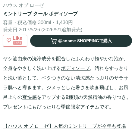
ハウス オブ ローゼ
ミントリープ クール ボディソープ
容量・税込価格 300ml・1,430円
発売日 2017/5/26 (2026/5/1追加発売)
Like
@cosme SHOPPING
で購入
1454
ヤシ油由来の洗浄成分を配合したふんわり軽やかな泡が、
全身をやさしく洗い上げる
ボディソープ
。汚れをすっきり
と洗い落として、ベタつきのない清涼感たっぷりのサラサ
ラ肌へと導きます。ジメッとした暑さを吹き飛ばし、お風
呂上りの
爽快感
をアップする9種類の天然精油の香りつき。
プレゼントにもぴったりな季節限定アイテムです。
【ハウス オブ ローゼ】人気のミントリープが今年も登場