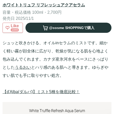
ホワイトトリュフ リフレッシュアクアセラム
容量・税込価格 100ml・2,700円
発売日 2025/11/1
Like
@cosme SHOPPING
で購入
1849
シュッと吹きかける、オイルinセラムのミストです。細か
く軽い霧が顔全体に広がり、乾燥が気になる肌を心地よく
包み込んでくれます。カナダ産氷河水をベースにさっぱり
とした
うるおい
とハリ感のある肌へと導きます。ゆらぎや
すい肌でも手に取りやすい処方。
【d'Alba(ダルバ)】ミスト5種を徹底比較！