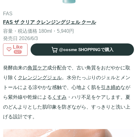
FAS
FAS ザ クリア クレンジングジェル クール
容量・税込価格 180ml・5,940円
発売日 2026/6/3
Like
@cosme SHOPPING
で購入
627
発酵由来の
角質ケア
成分配合で、古い角質をおだやかに取
り除く
クレンジングジェル
。水分たっぷりのジェルとメン
トールによる涼やかな感触で、心地よく肌を
引き締め
なが
ら紫外線や乾燥による
くすみ
・ハリ不足をケアします。夏
のどんよりとした肌印象を防ぎながら、すっきりと洗い上
げる設計です。