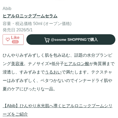
Abib
ヒアルロニックブームセラム
容量・税込価格 50ml (オープン価格)
発売日 2026/5/1
Like
@cosme SHOPPING
で購入
101
ひんやりみずみずしく肌を包み込む、話題の水分プランピ
ング
美容液
。ナノサイズ×低分子
ヒアルロン酸
が角質層まで
浸透し、すみずみまで
うるおい
で満たします。テクスチャ
ーはみずみずしく、ベタつかないのでインナードライ肌や
夏のケアにぴったりな一品。
【Abib】ひんやり水光肌へ導くヒアルロニックブームシリ
ーズをご紹介