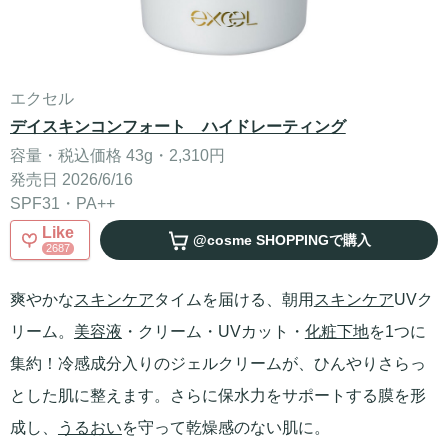
エクセル
デイスキンコンフォート ハイドレーティング
容量・税込価格 43g・2,310円
発売日 2026/6/16
SPF31・PA++
Like
@cosme SHOPPING
で購入
2687
爽やかな
スキンケア
タイムを届ける、朝用
スキンケア
UVク
リーム。
美容液
・クリーム・UVカット・
化粧下地
を1つに
集約！冷感成分入りのジェルクリームが、ひんやりさらっ
とした肌に整えます。さらに保水力をサポートする膜を形
成し、
うるおい
を守って乾燥感のない肌に。