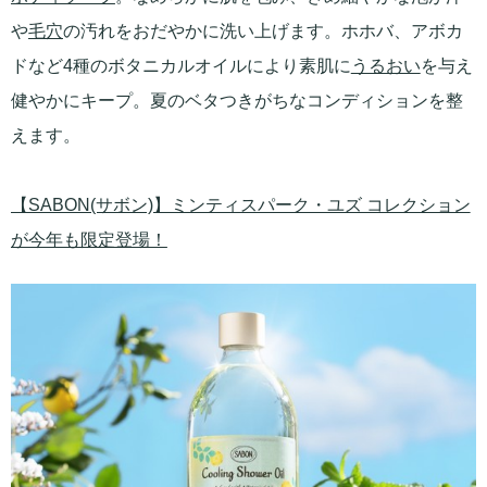
や
毛穴
の汚れをおだやかに洗い上げます。ホホバ、アボカ
ドなど4種のボタニカルオイルにより素肌に
うるおい
を与え
健やかにキープ。夏のベタつきがちなコンディションを整
えます。
【SABON(サボン)】ミンティスパーク・ユズ コレクション
が今年も限定登場！