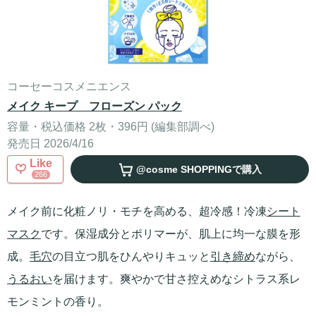
コーセーコスメニエンス
メイク キープ フローズン パック
容量・税込価格 2枚・396円 (編集部調べ)
発売日 2026/4/16
Like
@cosme SHOPPING
で購入
266
メイク前に化粧ノリ・モチを高める、超冷感！冷凍
シート
マスク
です。保湿成分とポリマーが、肌上に均一な膜を形
成。
毛穴
の目立つ肌をひんやりキュッと
引き締め
ながら、
うるおい
を届けます。爽やかで甘さ控えめなシトラス系レ
モンミントの香り。