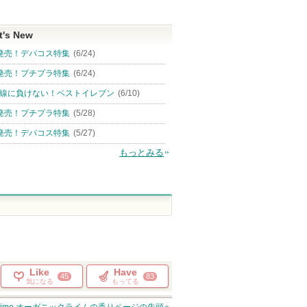
t's New
発売！デパコス特集
(6/24)
発売！プチプラ特集
(6/24)
線に負けない！ベストイレブン
(6/10)
発売！プチプラ特集
(5/28)
発売！デパコス特集
(5/27)
もっとみる
Like
Have
45
83
気になる
もってる