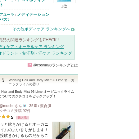
アユーラ
/
ト
1位
メディテーション
アユーラ
/
バスt
その他ボディケア ランキングへ
商品の関連ランキングもCHECK！
ディケア・オーラルケア ランキング
オドラント・制汗剤・汗ケア ランキング
?
@cosmeのランキングとは
コミ
Vanising Hair and Body Mist 96 Lime オーガ
ニックライムの香り
ng Hair and Body Mist 96 Lime オーガニックライム
についてのクチコミをピックアップ！
@moche
さん
35歳 / 混合肌
クチコミ投稿
92
件
10
5
購入品
人
ッと吹きかけるとオーガニ
以
イムのよい香りがします！
上
接吹きかけるものだからこ