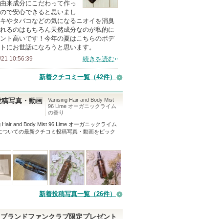
の
由来成分にこだわって作っ
ので安心できると思いまし
メ
キやタバコなどの気になるニオイを消臭
ン
れるのはもちろん天然成分なのが私的に
バ
ント高いです！今年の夏はこちらのボデ
トにお世話になろうと思います。
ー
/21 10:56:39
続きを読む
に
お
新着クチコミ一覧
（42件）
気
に
Vanising Hair and Body Mist
投稿写真・動画
96 Lime オーガニックライム
入
の香り
り
ng Hair and Body Mist 96 Lime オーガニックライム
登
についての最新クチコミ投稿写真・動画をピック
！
録
さ
れ
て
い
新着投稿写真一覧（26件）
ま
す
ブランドファンクラブ限定プレゼント