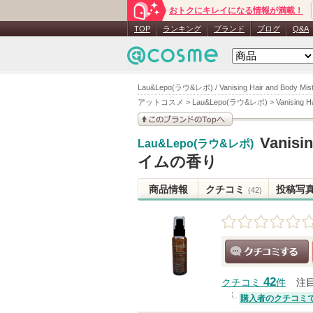
おトクにキレイになる情報が満載！
TOP
ランキング
ブランド
ブログ
Q&A
Lau&Lepo(ラウ&レポ) / Vanising Hair and B
アットコスメ
>
Lau&Lepo(ラウ&レポ)
>
Vanising
このブランドの情報を
Vanisi
Lau&Lepo(ラウ&レポ)
見る
イムの香り
商品情報
クチコミ
投稿写
(42)
クチコミする
42
クチコミ
件
注
購入者のクチコミ