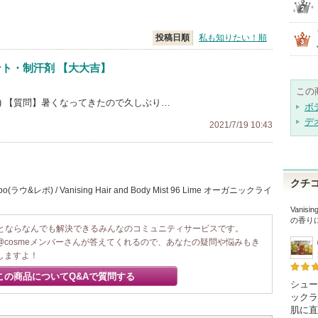
投稿日順
私も知りたい！順
ト・制汗剤 【大大吉】
この
 *) 【質問】暑くなってきたので久しぶり…
ボ
デ
2021/7/19 10:43
クチ
ポ) / Vanising Hair and Body Mist 96 Lime オーガニックライ
。
Vanisi
の香り
ことならなんでも解決できるみんなのコミュニティサービスです。
@cosmeメンバーさんが答えてくれるので、あなたの疑問や悩みもき
しますよ！
この商品についてQ&Aで質問する
シュー
ックラ
肌に直