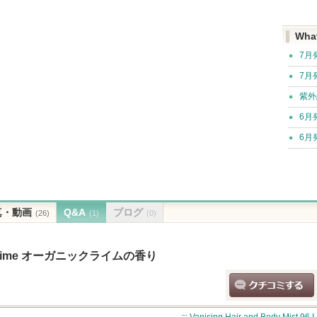
Wha
7月
7月
紫外
6月
6月
真・動画
Q&A
ブログ
(26)
(1)
(0)
st 96 Lime オーガニックライムの香り
クチコミする