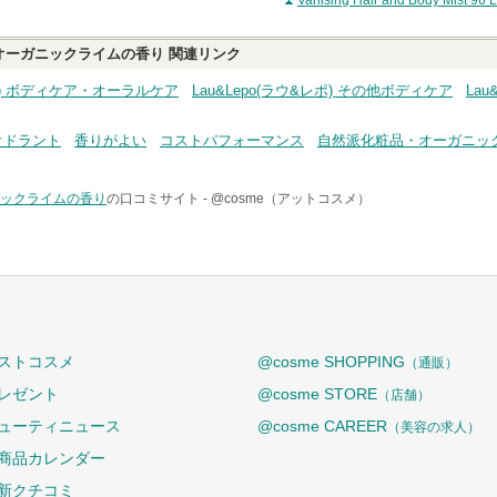
Vanising Hair and Body M
6 Lime オーガニックライムの香り
関連リンク
レポ) ボディケア・オーラルケア
Lau&Lepo(ラウ&レポ) その他ボディケア
La
オドラント
香りがよい
コストパフォーマンス
自然派化粧品・オーガニッ
e オーガニックライムの香り
の口コミサイト -
@cosme（アットコスメ）
ストコスメ
@cosme SHOPPING
（通販）
レゼント
@cosme STORE
（店舗）
ューティニュース
@cosme CAREER
（美容の求人）
商品カレンダー
新クチコミ