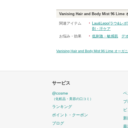
Vanising Hair and Body Mist 9
関連アイテム
Lau&Lepo(ラウ&
剤・汗ケア
お悩み・効果
低刺激・敏感肌
デ
Vanising Hair and Body Mist 96 Lim
サービス
@cosme
ベ
（化粧品・美容の口コミ）
プ
ランキング
ビ
ポイント・クーポン
新
ブログ
最