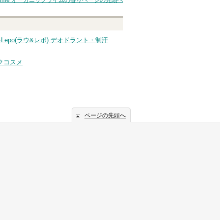
ist 96 Lime オーガニックライムの香り
ページの先頭へ
u&Lepo(ラウ&レポ) デオドラント・制汗
クコスメ
ページの先頭へ