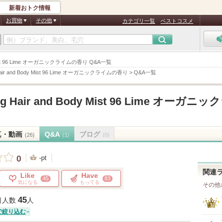
新着おトク情報
お買物
その他
カテゴリ一覧
ベストコスメ
ody Mist 96 Lime オーガニックライムの香り Q&A一覧
 Hair and Body Mist 96 Lime オーガニックライムの香り
>
Q&A一覧
ng Hair and Body Mist 96 Lime オーガニッ
真・動画
Q&A
ブログ
(26)
(1)
(0)
0
-pt
関連
Like
Have
45
83
気になる
もってる
その他
45
目人数
人
で絞り込む