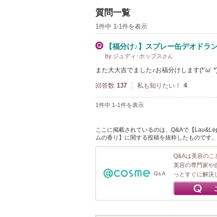
質問一覧
1件中 1-1件を表示
【福分け♪】スプレー缶デオドラン
by ジュディ･ホップス
さん
また大大吉でました♪お福分けします(*‘ω‘
回答数
137
私も知りたい！
4
1件中 1-1件を表示
ここに掲載されているのは、Q&Aで【Lau&Lepo(ラウ&レ
ムの香り】に関する投稿を抜粋したものです
Q&Aは美容の
美容の専門家や
っとすぐに解決