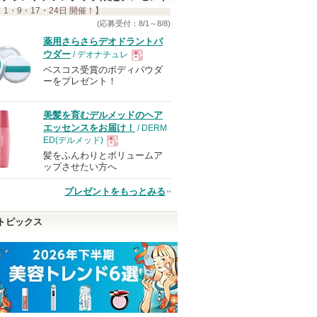
 1・9・17・24日 開催！】
(応募受付：8/1～8/8)
薬用さらさらデオドラントパ
ウダー
/ デオナチュレ
ベスコス受賞のボディパウダ
現
ーをプレゼント！
品
美髪を育むデルメッドのヘア
エッセンスをお届け！
/ DERM
ED(デルメッド)
髪をふんわりとボリュームア
現
ップさせたい方へ
プレゼントをもっとみる
品
トピックス