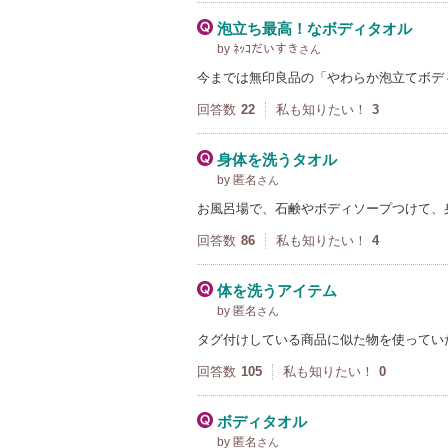
泡立ち最高！なボディタオル
by ﾈｯｺだいすき
さん
今までは無印良品の「やわらか泡立てボデ
回答数
22
私も知りたい！
3
身体を洗うタオル
by 匿名
さん
お風呂場で、石鹸やボディソープつけて、
回答数
86
私も知りたい！
4
体を洗うアイテム
by 匿名
さん
タグ付けしている商品に似た物を使ってい
回答数
105
私も知りたい！
0
ボディタオル
by 匿名
さん