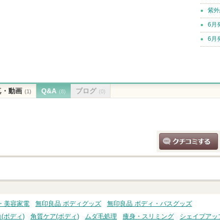
紫外
6月
6月
真・動画
Q&A
ブログ
(1)
(8)
(0)
クチコミする
・美容家電
無印良品 ボディグッズ
無印良品 ボディ・バスグッズ
(ボディ)
角質ケア(ボディ)
ムダ毛処理
痩身・スリミング
シェイプアッ