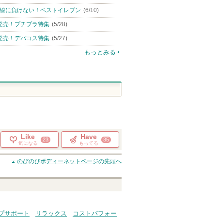
線に負けない！ベストイレブン
(6/10)
発売！プチプラ特集
(5/28)
発売！デパコス特集
(5/27)
もっとみる
Like
Have
23
35
気になる
もってる
のびのびボディーネット
ページの先頭へ
プサポート
リラックス
コストパフォー