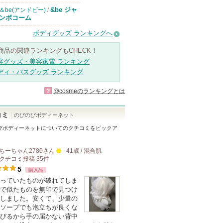
&be ジャ
＆be(アンドビー)
/
ンボコーム
ボディグッズ ランキングへ
商品の関連ランキングもCHECK！
容グッズ・美容家電 ランキング
ディ・バスグッズ ランキング
?
@cosmeのランキングとは
コミ
のびのびボディーネット
びボディーネット
についてのクチコミをピックア
ちーちゃん2780
さん
41歳 / 混合肌
クチコミ投稿
35
件
100
5
購入品
人
っていたものが破れてしま
以
で似たものを無印で見つけ
上
しました。安くて、少量の
の
ソープでも泡立ちが良くな
びるから手の届かない背中
メ