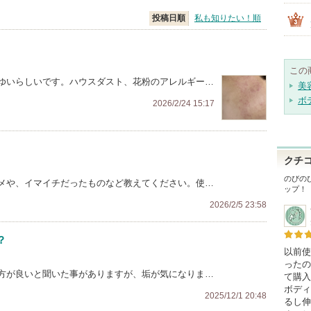
投稿日順
私も知りたい！順
この
ゆいらしいです。ハウスダスト、花粉のアレルギー…
美
ボ
2026/2/24 15:17
クチ
のびの
メや、イマイチだったものなど教えてください。使…
ップ！
2026/2/5 23:58
？
以前使
ったの
方が良いと聞いた事がありますが、垢が気になりま…
て購入
ボディ
2025/12/1 20:48
るし伸