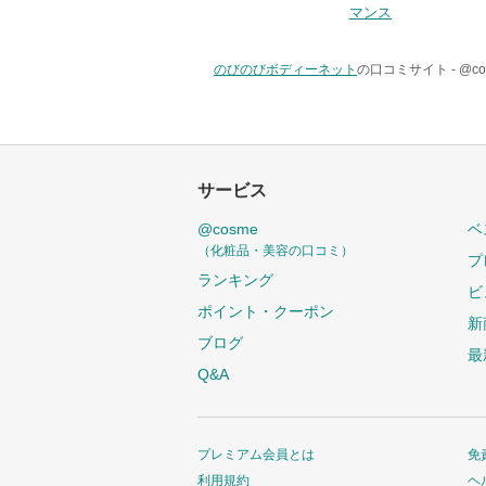
マンス
のびのびボディーネット
の口コミサイト -
@c
サービス
@cosme
ベ
（化粧品・美容の口コミ）
プ
ランキング
ビ
ポイント・クーポン
新
ブログ
最
Q&A
プレミアム会員とは
免
利用規約
ヘ