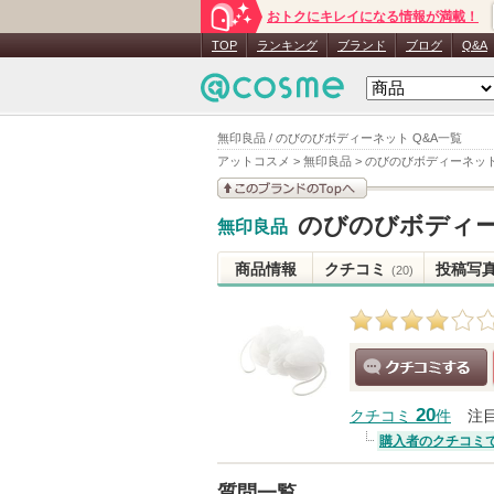
おトクにキレイになる情報が満載！
TOP
ランキング
ブランド
ブログ
Q&A
無印良品 / のびのびボディーネット Q&A一覧
アットコスメ
>
無印良品
>
のびのびボディーネッ
このブランドの情報を
のびのびボディ
無印良品
見る
商品情報
クチコミ
投稿写
(20)
クチコミする
20
クチコミ
件
注
購入者のクチコミ
質問一覧