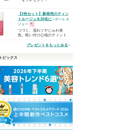
品
【2色セット】新発売のティン
トルージュを20名に
/ ポール ＆
ジョー
つづく、濡れツヤじゅわ発
現
色。軽い付け心地のティント
プレゼントをもっとみる
品
トピックス