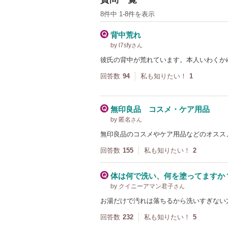
8件中 1-8件を表示
背中荒れ
by l7sfy
さん
彼氏の背中が荒れています。本人いわくか
回答数
94
私も知りたい！
1
無印良品 コスメ・ケア用品
by 匿名
さん
無印良品のコスメやケア用品などのオスス
回答数
155
私も知りたい！
2
体は何で洗い、何を塗ってますか
by クイニーアマン君子
さん
お湯だけで汚れは落ちるから洗いすぎない
回答数
232
私も知りたい！
5