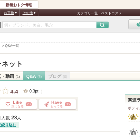
新着おトク情報
お買物
その他
カテゴリ一覧
ベストコスメ
ト
>
Q&A一覧
ーネット
真・動画
Q&A
ブログ
(1)
(8)
(0)
4.4
0.3pt
関連
Like
Have
23
35
気になる
もってる
ボディ
23
目人数
人
で絞り込む