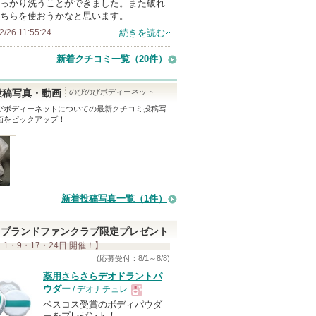
っかり洗うことができました。また破れ
ン
ちらを使おうかなと思います。
バ
2/26 11:55:24
続きを読む
ー
新着クチコミ一覧
（20件）
に
お
のびのびボディーネット
投稿写真・動画
気
びボディーネット
についての最新クチコミ投稿写
に
画をピックアップ！
入
り
登
録
さ
新着投稿写真一覧（1件）
れ
て
ブランドファンクラブ限定プレゼント
 1・9・17・24日 開催！】
い
(応募受付：8/1～8/8)
ま
薬用さらさらデオドラントパ
す
ウダー
/ デオナチュレ
ベスコス受賞のボディパウダ
現
ーをプレゼント！