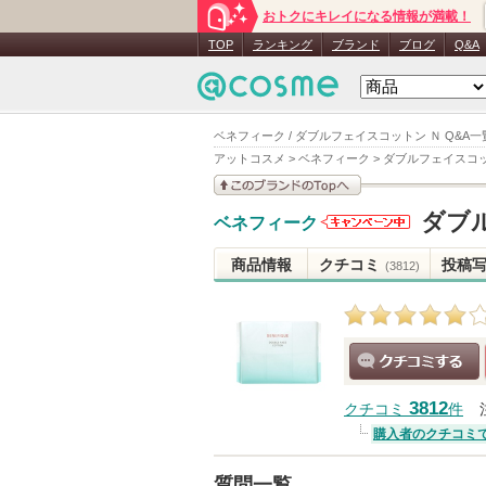
おトクにキレイになる情報が満載！
TOP
ランキング
ブランド
ブログ
Q&A
ベネフィーク / ダブルフェイスコットン Ｎ Q&A一
アットコスメ
>
ベネフィーク
>
ダブルフェイスコッ
このブランドの情報を
ダブ
ベネフィーク
見る
ベネフィー
クからのお
商品情報
クチコミ
投稿
(3812)
知らせがあ
ります
クチコミする
3812
クチコミ
件
購入者のクチコミ
質問一覧