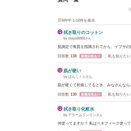
374件中 1-10件を表示
拭き取りのコットン
by mayu8888
さん
肌測定で角質を指摘されてから、イプサの
回答数
138
私も知りたい
新着回答あり
肌が硬い
by ぱんこ！☆
さん
肌が硬くて乾燥してるとき、みなさんなら
回答数
130
私も知りたい
新着回答あり
拭き取り化粧水
by アラームリンリン
さん
何使ってますか？ 私はベネフィーク使っ