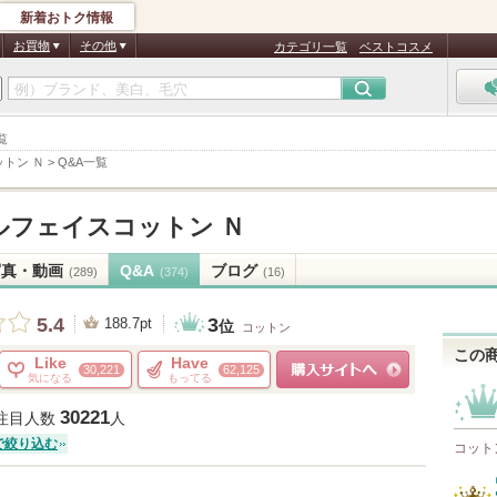
新着おトク情報
お買物
その他
カテゴリ一覧
ベストコスメ
覧
トン Ｎ
>
Q&A一覧
ルフェイスコットン Ｎ
写真・動画
Q&A
ブログ
(289)
(374)
(16)
3
5.4
188.7pt
位
コットン
この
Like
Have
30,221
62,125
気になる
もってる
ショッピングサイトへ
30221
注目人数
人
で絞り込む
コット