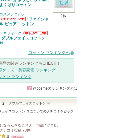
よくばりコットン
コスメデコルテ
1位
フェイシャ
/
コスメデコルテ
ル ピュア コットン
からのお知らせ
があります
ベネフィーク
ベネフィークか
ダブルフェイスコットン
/
らのお知らせが
Ｎ
あります
コットン ランキングへ
商品の関連ランキングもCHECK！
容グッズ・美容家電 ランキング
ットン ランキング
?
@cosmeのランキングとは
コミ
ダブルフェイスコットン Ｎ
フェイスコットン Ｎ
についてのクチコミをピック
！
しなもんきなこ
さん
44歳 / 混合肌
クチコミ投稿
73
件
4
購入品