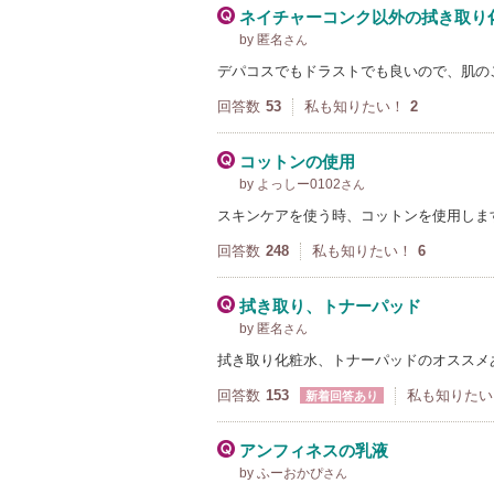
ネイチャーコンク以外の拭き取り
by 匿名
さん
デパコスでもドラストでも良いので、肌の
回答数
53
私も知りたい！
2
コットンの使用
by よっしー0102
さん
スキンケアを使う時、コットンを使用しま
回答数
248
私も知りたい！
6
拭き取り、トナーパッド
by 匿名
さん
拭き取り化粧水、トナーパッドのオススメ
回答数
153
私も知りたい
新着回答あり
アンフィネスの乳液
by ふーおかぴ
さん