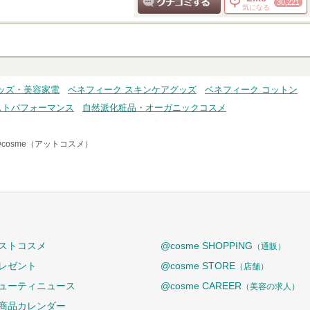
30,221
気になる
クチコミする
ッズ・美容家電
ベネフィーク スキンケアグッズ
ベネフィーク コットン
ストパフォーマンス
自然派化粧品・オーガニックコスメ
@cosme（アットコスメ）
ストコスメ
@cosme SHOPPING
（通販）
レゼント
@cosme STORE
（店舗）
ューティニュース
@cosme CAREER
（美容の求人）
商品カレンダー