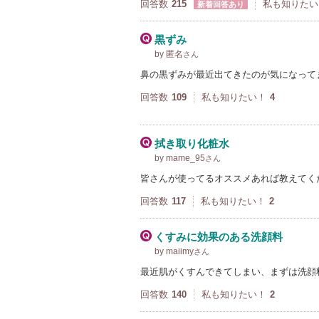
回答数
215
私も知りたい
新着回答あり
黒ずみ
by 匿名
さん
鼻の黒ずみが最近出てきたのが気になって
回答数
109
私も知りたい！
4
拭き取り化粧水
by mame_95
さん
皆さんが使ってるオススメあれば教えてく
回答数
117
私も知りたい！
2
くすみに効果のある洗顔料
by maiimy
さん
最近肌がくすんできてしまい、まずは洗顔
回答数
140
私も知りたい！
2