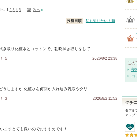
前へ
1
2
3
4
5
…
38
次へ
投稿日順
私も知りたい！順
拭き取り化粧水とコットンで、朝晩拭き取りをして…
！
5
2026/8/2 23:38
この
美
コ
どうしますか 化粧水を何回か入れ込み乳液やクリ…
！
3
2026/8/2 11:52
クチ
ダブル
アップ
ていますとても良いのでおすすめです！