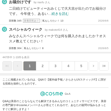
お福分けです
by naxfu さん
二日続けてビューティーおみくじで大大吉が出たのでお福分け
です。 今年使う、あるい…
続きを読む
回答数 345
新着回答あり
私もしりたい！ 13
2026/6/6
スペシャルウィーク
by makoto414 さん
みなさんスペシャルウィークでは何を購入されましたか？オス
スメ教えてください！
回答数 304
私もしりたい！ 8
2026/6/5
447件中 1-10件を表示
1
2
3
4
5
ここに掲載されているのは、Q&Aで【紫外線予報／さらさらUVスティックF】に関す
る投稿を抜粋したものです。
Q&Aは美容のことならなんでも解決できるみんなのコミュニティサービスです。美容
の専門家や＠cosmeメンバーさんが答えてくれるので、あなたの疑問や悩みもきっと
すぐに解決しますよ！