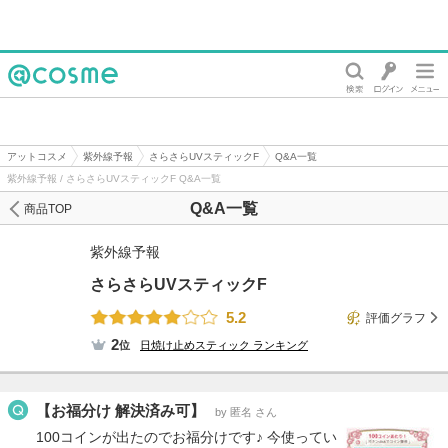
@cosme
アットコスメ
紫外線予報
さらさらUVスティックF
Q&A一覧
紫外線予報 / さらさらUVスティックF Q&A一覧
Q&A一覧
商品TOP
紫外線予報
さらさらUVスティックF
5.2
評価グラフ
2
位
日焼け止めスティック
ランキング
【お福分け 解決済み可】
by 匿名 さん
100コインが出たのでお福分けです♪ 今使ってい