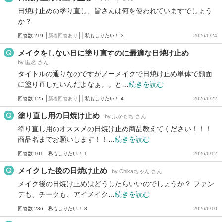
日焼け止めの塗り直し、皆さんは何を使われていますでしょう
か？
回答数 219
新着回答あり
私もしりたい！ 3
2026/6/24
メイクをしない日に塗り直すのに最適な日焼け止め
by 匿名 さん
タイトルの通りなのですがノーメイクで日焼け止め単体で顔面
に塗り直したいんだよなぁ。。と…
続きを読む
回答数 125
新着回答あり
私もしりたい！ 4
2026/6/22
塗り直し用の日焼け止め
by ぷかもち さん
塗り直し用のオススメの日焼け止め商品教えてください！！！
商品名までお願いします！！…
続きを読む
回答数 101
私もしりたい！ 1
2026/6/12
メイクした後の日焼け止め
by Chikaちゃん さん
メイク後の日焼け止めはどうしたらいいのでしょうか？ ファン
デも、チークも、アイメイク…
続きを読む
回答数 236
私もしりたい！ 3
2026/6/10