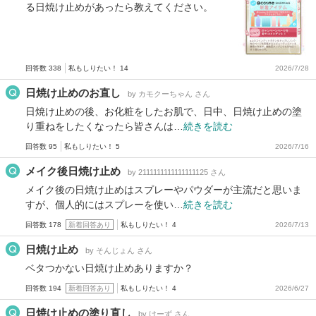
る日焼け止めがあったら教えてください。
回答数 338
私もしりたい！ 14
2026/7/28
日焼け止めのお直し
by カモクーちゃん さん
日焼け止めの後、お化粧をしたお肌で、日中、日焼け止めの塗
り重ねをしたくなったら皆さんは…
続きを読む
回答数 95
私もしりたい！ 5
2026/7/16
メイク後日焼け止め
by 2111111111111111125 さん
メイク後の日焼け止めはスプレーやパウダーが主流だと思いま
すが、個人的にはスプレーを使い…
続きを読む
回答数 178
新着回答あり
私もしりたい！ 4
2026/7/13
日焼け止め
by そんじょん さん
ベタつかない日焼け止めありますか？
回答数 194
新着回答あり
私もしりたい！ 4
2026/6/27
日焼け止めの塗り直し
by けーず さん