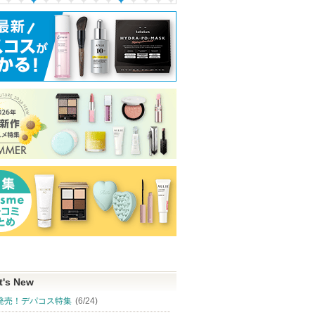
t's New
発売！デパコス特集
(6/24)