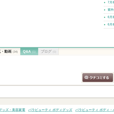
7月
紫外
6月
6月
真・動画
Q&A
ブログ
(34)
(1)
(0)
クチコミする
グッズ・美容家電
パラビューティ ボディグッズ
パラビューティ ボディ・