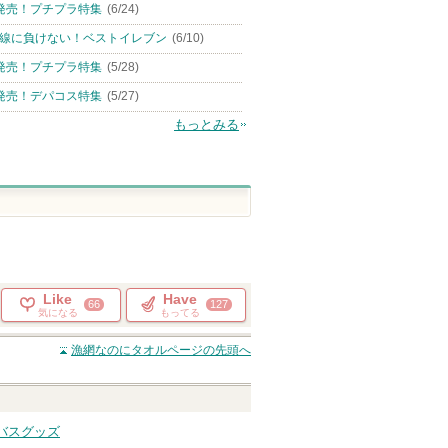
発売！プチプラ特集
(6/24)
線に負けない！ベストイレブン
(6/10)
発売！プチプラ特集
(5/28)
発売！デパコス特集
(5/27)
もっとみる
Like
Have
66
127
気になる
もってる
漁網なのにタオル
ページの先頭へ
バスグッズ