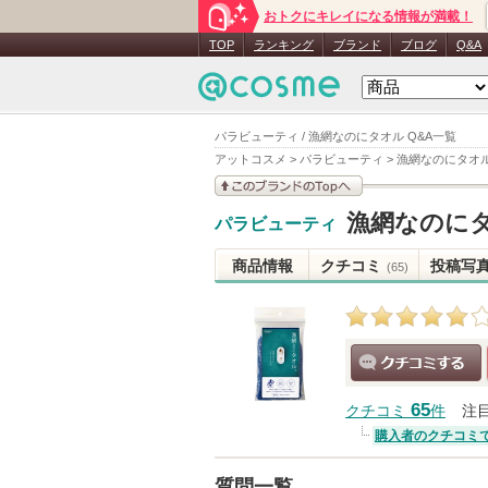
おトクにキレイになる情報が満載！
TOP
ランキング
ブランド
ブログ
Q&A
パラビューティ / 漁網なのにタオル Q&A一覧
アットコスメ
>
パラビューティ
>
漁網なのにタオ
このブランドの情報を
漁網なのに
パラビューティ
見る
商品情報
クチコミ
投稿写
(65)
クチコミする
65
クチコミ
件
注
購入者のクチコミ
質問一覧