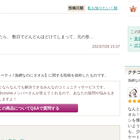
投稿日順
私も知りたい！順
この
たら、 数日でどんどんほどけてしまって、元の形…
美
ボ
2023/7/28 15:37
クチ
ーティ / 漁網なのにタオル】に関する投稿を抜粋したものです。
漁網な
ことならなんでも解決できるみんなのコミュニティサービスです。
@cosmeメンバーさんが答えてくれるので、あなたの疑問や悩みもき
しますよ！
この商品についてQ&Aで質問する
なんと
オル！
シを獲
いよう
も、少
ケート