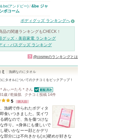
&be ジャ
＆be(アンドビー)
/
ンボコーム
ボディグッズ ランキングへ
商品の関連ランキングもCHECK！
容グッズ・美容家電 ランキング
ディ・バスグッズ ランキング
?
@cosmeのランキングとは
コミ
漁網なのにタオル
のにタオル
についてのクチコミをピックアップ！
＊みぃーたろ＊
さん
認証済
31歳 / 乾燥肌
クチコミ投稿
14
件
5
購入品
、漁網で作られたボディタ
即食いつきました。笑イワ
る網なので、魚を傷つけな
な作り。=身体にも優しいで
し硬いかなーー顔とかデリ
な部分には不向きかも(;o;)硬めが好きな