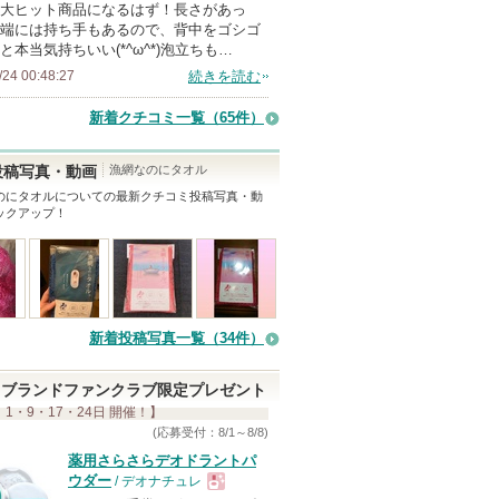
大ヒット商品になるはず！長さがあっ
端には持ち手もあるので、背中をゴシゴ
と本当気持ちいい(*^ω^*)泡立ちも…
/24 00:48:27
続きを読む
新着クチコミ一覧
（65件）
漁網なのにタオル
投稿写真・動画
のにタオル
についての最新クチコミ投稿写真・動
ックアップ！
新着投稿写真一覧（34件）
ブランドファンクラブ限定プレゼント
 1・9・17・24日 開催！】
(応募受付：8/1～8/8)
薬用さらさらデオドラントパ
ウダー
/ デオナチュレ