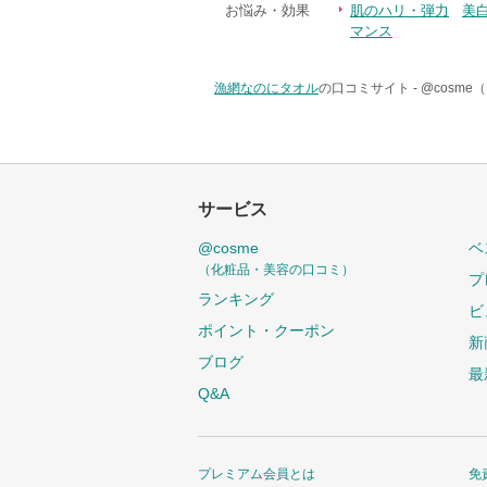
お悩み・効果
肌のハリ・弾力
美白
マンス
漁網なのにタオル
の口コミサイト -
@cosm
サービス
@cosme
ベ
（化粧品・美容の口コミ）
プ
ランキング
ビ
ポイント・クーポン
新
ブログ
最
Q&A
プレミアム会員とは
免