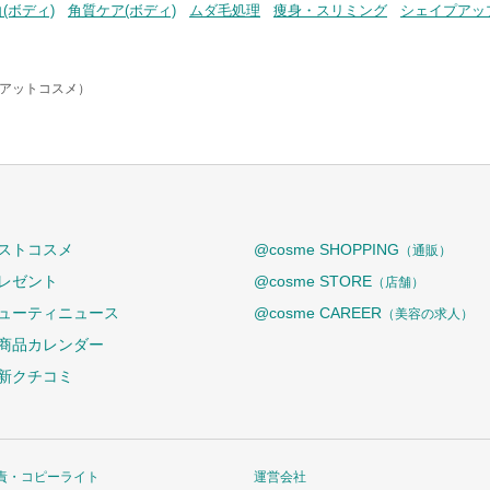
(ボディ)
角質ケア(ボディ)
ムダ毛処理
痩身・スリミング
シェイプアッ
e（アットコスメ）
ストコスメ
@cosme SHOPPING
（通販）
レゼント
@cosme STORE
（店舗）
ューティニュース
@cosme CAREER
（美容の求人）
商品カレンダー
新クチコミ
責・コピーライト
運営会社