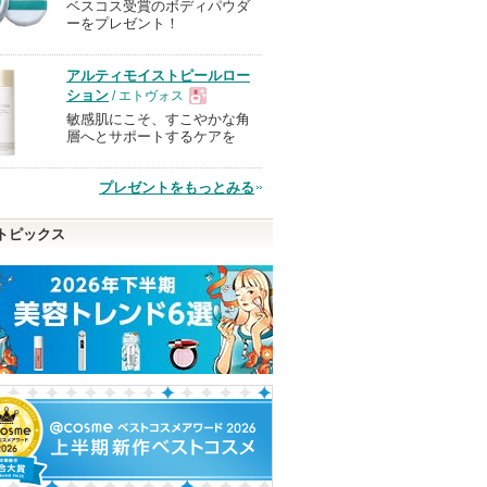
ベスコス受賞のボディパウダ
現
ーをプレゼント！
品
アルティモイストピールロー
ション
/ エトヴォス
敏感肌にこそ、すこやかな角
現
層へとサポートするケアを
品
プレゼントをもっとみる
トピックス