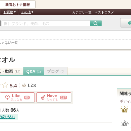
新着おトク情報
お買物
その他
カテゴリ一覧
ベストコスメ
ル
>
Q&A一覧
タオル
真・動画
Q&A
ブログ
(34)
(1)
(0)
5.4
1.2pt
関連
Like
Have
66
127
気になる
もってる
ボディ
66
目人数
人
で絞り込む