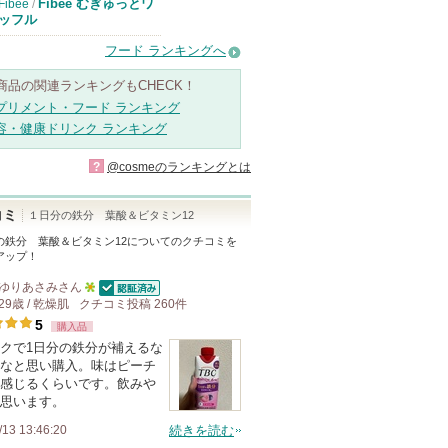
Fibee むぎゅっとワ
Fibee
/
ッフル
フード ランキングへ
商品の関連ランキングもCHECK！
プリメント・フード ランキング
容・健康ドリンク ランキング
?
@cosmeのランキングとは
コミ
１日分の鉄分 葉酸＆ビタミン12
の鉄分 葉酸＆ビタミン12
についてのクチコミを
アップ！
ゆりあさみ
さん
認証済
29歳 / 乾燥肌
クチコミ投稿
5
260
件
5
購入品
人
クで1日分の鉄分が補えるな
以
なと思い購入。味はピーチ
上
感じるくらいです。飲みや
の
思います。
メ
/13 13:46:20
続きを読む
ン