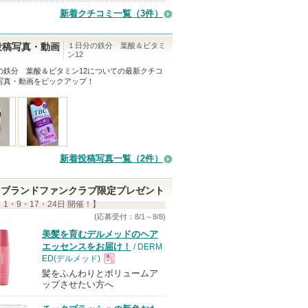
新着クチコミ一覧
（3件）
バ
ー
１日分の鉄分 葉酸＆ビタミ
投稿写真・動画
に
ン12
お
の鉄分 葉酸＆ビタミン12
についての最新クチコ
写真・動画をピックアップ！
気
に
入
り
登
新着投稿写真一覧（2件）
録
さ
ブランドファンクラブ限定プレゼント
れ
 1・9・17・24日 開催！】
て
(応募受付：8/1～8/8)
い
美髪を育むデルメッドのヘア
エッセンスをお届け！
/ DERM
ま
ED(デルメッド)
す
髪をふんわりとボリュームア
現
ップさせたい方へ