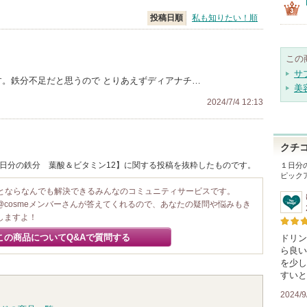
投稿日順
私も知りたい！順
この
サ
す。鉄分不足だと思うので とりあえずディアナチ…
美
2024/7/4 12:13
クチ
/ １日分の鉄分 葉酸＆ビタミン12】に関する投稿を抜粋したものです。
１日分
ピック
ことならなんでも解決できるみんなのコミュニティサービスです。
@cosmeメンバーさんが答えてくれるので、あなたの疑問や悩みもき
しますよ！
この商品についてQ&Aで質問する
ドリン
ら良い
を少し
すいと
2024/9