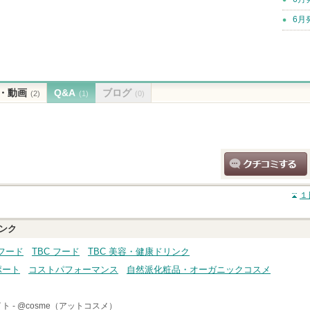
6月
・動画
Q&A
ブログ
(2)
(1)
(0)
クチコミする
１
ンク
フード
TBC フード
TBC 美容・健康ドリンク
ポート
コストパフォーマンス
自然派化粧品・オーガニックコスメ
ト -
@cosme（アットコスメ）