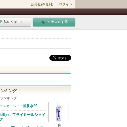
会員登録(無料)
ログイン
私のクチコミ
クチコミする
ランキング
 ランキング
温泉水99
エスオーシー
/
フライミールシェイ
fullight
/
ク
1位