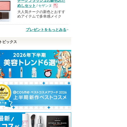
チークブラッシュの新色おた
品
めしセット
/ セザンヌ
大人気チークの新色とおすす
現
めアイテムで多幸感メイク
品
プレゼントをもっとみる
トピックス