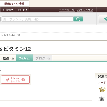
新着おトク情報
お買物
その他
カテゴリ一覧
ベストコスメ
ン12
>
Q&A一覧
＆ビタミン12
・動画
Q&A
ブログ
(2)
(1)
(0)
t
関連
Have
3
もってる
フード