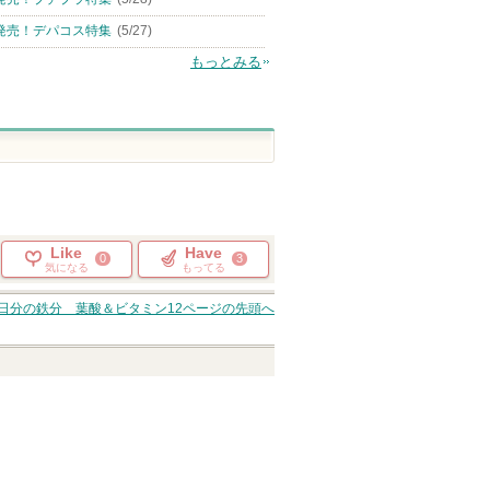
発売！デパコス特集
(5/27)
もっとみる
Like
Have
0
3
気になる
もってる
日分の鉄分 葉酸＆ビタミン12
ページの先頭へ