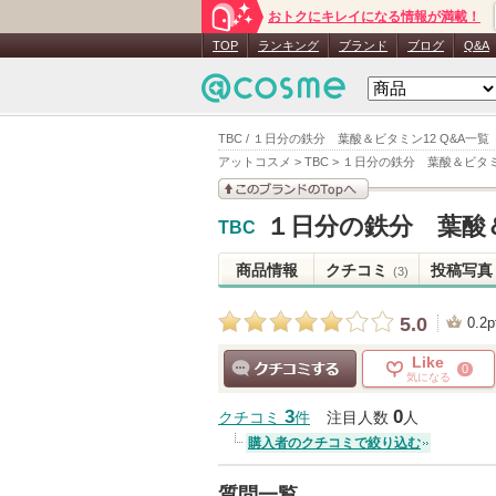
おトクにキレイになる情報が満載！
TOP
ランキング
ブランド
ブログ
Q&A
TBC / １日分の鉄分 葉酸＆ビタミン12 Q&A一覧
アットコスメ
>
TBC
>
１日分の鉄分 葉酸＆ビタミ
このブランドの情報を
１日分の鉄分 葉酸
TBC
見る
商品情報
クチコミ
投稿写真
(3)
5.0
0.2p
Like
0
気になる
クチコミする
3
0
クチコミ
件
注目人数
人
購入者のクチコミで絞り込む
質問一覧