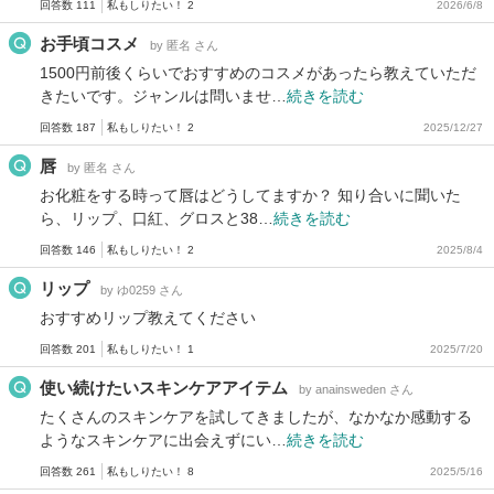
回答数 111
私もしりたい！ 2
2026/6/8
お手頃コスメ
by 匿名 さん
1500円前後くらいでおすすめのコスメがあったら教えていただ
きたいです。ジャンルは問いませ…
続きを読む
回答数 187
私もしりたい！ 2
2025/12/27
唇
by 匿名 さん
お化粧をする時って唇はどうしてますか？ 知り合いに聞いた
ら、リップ、口紅、グロスと38…
続きを読む
回答数 146
私もしりたい！ 2
2025/8/4
リップ
by ゆ0259 さん
おすすめリップ教えてください
回答数 201
私もしりたい！ 1
2025/7/20
使い続けたいスキンケアアイテム
by anainsweden さん
たくさんのスキンケアを試してきましたが、なかなか感動する
ようなスキンケアに出会えずにい…
続きを読む
回答数 261
私もしりたい！ 8
2025/5/16