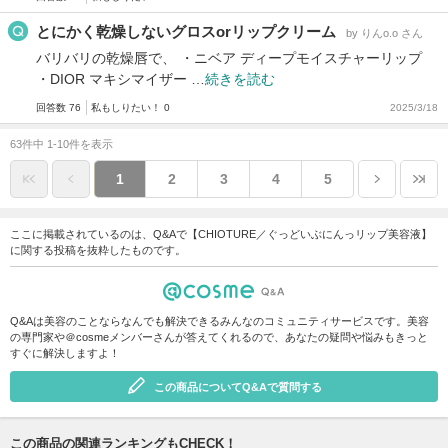
とにかく乾燥しないグロスorリップクリーム
by りんo.o さん
バリバリの乾燥唇で、 ・ニベア ディープモイスチャーリップ
・DIOR マキシマイザー …
続きを読む
回答数 76
私もしりたい！ 0
2025/3/18
63件中 1-10件を表示
1
2
3
4
5
ここに掲載されているのは、Q&Aで【CHIOTURE／ぐっどいぶにんっリップ美容液】
に関する投稿を抜粋したものです。
Q&Aは美容のことならなんでも解決できるみんなのコミュニティサービスです。美容
の専門家や＠cosmeメンバーさんが答えてくれるので、あなたの疑問や悩みもきっと
すぐに解決しますよ！
この商品についてQ&Aで質問する
この商品の関連ランキングもCHECK！