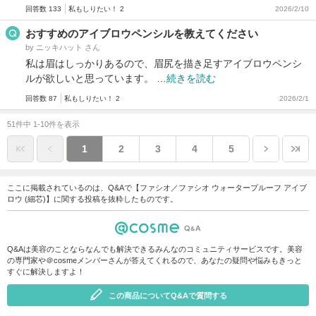
回答数 133
私もしりたい！ 2
2026/2/10
おすすめのアイブロウペンシルを教えてください
by ニッキハット さん
私は眉はしっかりあるので、眉尻を描き足すアイブロウペンシ
ルが欲しいと思っています。 …
続きを読む
回答数 87
私もしりたい！ 2
2026/2/1
51件中 1-10件を表示
1
2
3
4
5
ここに掲載されているのは、Q&Aで【ファシオ／ファシオ ウォータープルーフ アイブ
ロウ (細芯)】に関する投稿を抜粋したものです。
Q&Aは美容のことならなんでも解決できるみんなのコミュニティサービスです。美容
の専門家や＠cosmeメンバーさんが答えてくれるので、あなたの疑問や悩みもきっと
すぐに解決しますよ！
この商品についてQ&Aで質問する