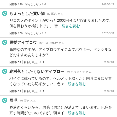
回答数 190
私もしりたい！ 4
2026/3/29
ちょっとした買い物
by 匿名 さん
@コスメのポイントがやっと2000円分ほど貯まりましたので、
何を買おうか検討中です。 皆…
続きを読む
回答数 150
私もしりたい！ 2
2026/3/11
黒髪アイブロウ
by **MIUMIU** さん
黒髪なのですが、アイブロウアイテムでパウダー、ペンシルな
どおすすめありますか?
回答数 59
私もしりたい！ 2
2026/3/7
絶対落としたくないアイブロー
by あうやん☆ さん
バイクに載っているので、ヘルメット取ったと同時にまゆが無
くなっていたら恥ずかしい。色々…
続きを読む
回答数 39
私もしりたい！ 1
2026/3/7
眉毛
by 匿名 さん
昼過ぎくらいから、眉毛（眉頭）が消えてしまいます。化粧を
直す時間がないのですが、朝メイ…
続きを読む