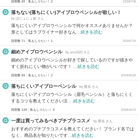
回答数 45
私もしりたい！ 2
2026/7/9
落ちない(落ちにくい)アイブロウペンシルが欲しい！
by ぽにょにょ姫 さん
落ちにくいアイブロウペンシルで何かオススメありませんか？
形としてはラブライナー好きなん…
続きを読む
回答数 71
私もしりたい！ 1
2026/7/4
細めアイブロウペンシル
by uru1020 さん
細めのアイブロウペンシルが好きで探しているのですが描きや
すく折れにくい物がいいです！ …
続きを読む
回答数 69
私もしりたい！ 2
2026/6/28
落ちにくいアイブローペンシル
by 匿名 さん
落ちにくいアイブロウペンシル（眉毛ペンシル）と落ちにくく
するコツを教えてください泣 …
続きを読む
回答数 129
私もしりたい！ 3
2026/4/15
一度は買ってみるべきプチプラコスメ
by 匿名 さん
おすすめのプチプラコスメを教えてください！ ブランド名では
なく、商品名が知りたいです…
続きを読む