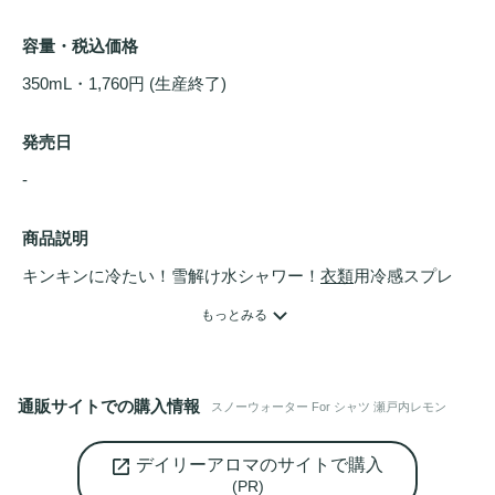
容量・税込価格
350mL・1,760円 (生産終了)
発売日
- 
商品説明
キンキンに冷たい！雪解け水シャワー！
衣類
用冷感スプレ
ー。JAPAN MADEにこだわった「瀬戸内レモン」の香り。

もっとみる
冷感だけじゃない！暑い季節に気になる加齢臭・汗臭・靴下
臭をトリプル消臭(データ取得済)！特許成分のユーカリ精油
通販サイトでの購入情報
スノーウォーター For シャツ 瀬戸内レモン
グロブルをはじめ緑茶エキス・柿渋エキスなど植物由来の消
臭成分を中心に配合しました。暑い季節の通勤に、運動後の
デイリーアロマのサイトで購入
エチケットに、お子様とのお出かけ、リフレッシュしたいと
(PR)