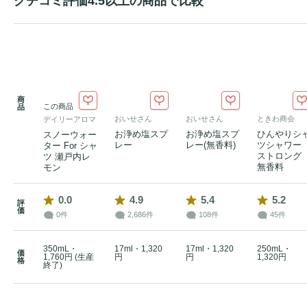
クチコミ評価4.5以上の商品で比較
商
この商品
品
おいせさん
おいせさん
ときわ商会
デイリーアロマ
お浄め塩スプ
お浄め塩スプ
ひんやりシ
スノーウォー
レー
レー(無香料)
ツシャワー
ター For シャ
ストロング
ツ 瀬戸内レ
無香料
モン
0.0
4.9
5.4
5.2
評
価
0件
2,686件
108件
45件
350mL・
17ml・1,320
17ml・1,320
250mL・
価
1,760円 (生産
円
円
1,320円
格
終了)