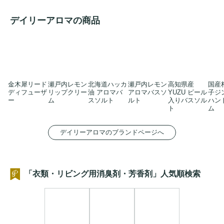
デイリーアロマの商品
金木犀リード
瀬戸内レモン
北海道ハッカ
瀬戸内レモン
高知県産
国産
ディフューザ
リップクリー
油 アロマバ
アロマバスソ
YUZU ピール
子ジ
ー
ム
スソルト
ルト
入りバスソル
ハン
ト
ム
デイリーアロマのブランドページへ
「衣類・リビング用消臭剤・芳香剤」人気順検索