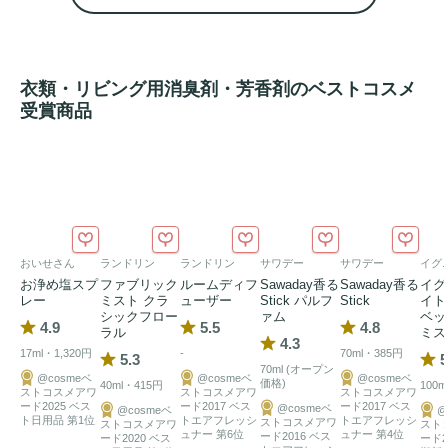
きにもおすすめです。瀬戸内の豊かな土壌で育った『大長レ
モン』を使用、「瀬戸内レモン精油」配合のみずみずしく爽
やかな香り。
衣類・リビング用消臭剤・芳香剤のベストコスメ
受賞商品
おいせさん
ランドリン
ランドリン
サワデー
サワデー
イグ
お浄め塩スプ
ファブリック
ルームディフ
Sawaday香る
Sawaday香る
イグ
レー
ミスト クラ
ューザー
Stick パルフ
Stick
イト
シックフロー
ァム
ベッ
4.9
5.5
4.8
ラル
ミス
4.3
17ml・1,320円
-
70ml・385円
5.3
5
70ml (オープン
@cosmeベ
@cosmeベ
@cosmeベ
価格)
40ml・415円
100m
ストコスメアワ
ストコスメアワ
ストコスメアワ
ード2025 ベス
ード2017 ベス
ード2017 ベス
@cosmeベ
@cosmeベ
@
ト日用品 第1位
トエアフレッシ
トエアフレッシ
ストコスメアワ
ストコスメアワ
スト
ュナー 第6位
ュナー 第4位
ード2016 ベス
ード2020 ベス
ード2