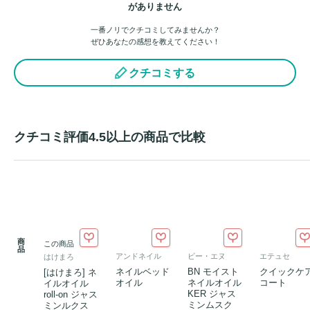
がありません
一番ノリでクチコミしてみませんか？
ぜひあなたの感想を教えてください！
クチコミする
クチコミ評価4.5以上の商品で比較
商
この商品
品
アンドネイル
ビー・エヌ
エテュセ
はけまろ
ネイルベッド
BN モイスト
クイックケ
[はけまろ] ネ
オイル
ネイルオイル
コート
イルオイル
KER ジャス
roll-on ジャス
ミンムスク
ミンルクス