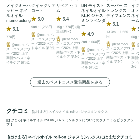
メイクミーハ
クイックケア
リペア セラ
BN モイスト
スーパー ス
イグ
ッピー ネイ
コート
ム
ネイルオイル
トレングス
オ 
ルオイル
KER ジャス
ディフェンス
ネイ
5.0
5.4
momo oolong
ミンラベンダ
ーム
5.1
ー
9ml・1,265円
15g・770円 (編
5.1
5
集部調べ)
13.3ml・1,650
4.9
@cosmeベ
円
770円
60g・
ストコスメアワ
@cosmeベ
2mL・660円
ード2025 ベス
ストコスメアワ
@cosmeベ
@cosmeベ
@
トネイル 第2位
ード2024 上半
ストコスメアワ
ストコスメアワ
スト
@cosmeベ
期新作ベストネ
ード2025 上半
ード2024 上半
ード2
ストコスメアワ
イルケア 第2位
期新作ベストネ
期新作ベストネ
期新
ード2025 上半
イル 第2位
イルケア 第3位
ンド
期新作ベストネ
2位
イル 第3位
過去のベストコスメ受賞商品をみる
クチコミ
[はけまろ] ネイルオイル roll-on ジャスミンルクス
[はけまろ] ネイルオイル roll-on ジャスミンルクスについてのクチコミをピックアッ
プ！
[はけまろ] ネイルオイル roll-on ジャスミンルクスにはまだクチコミ