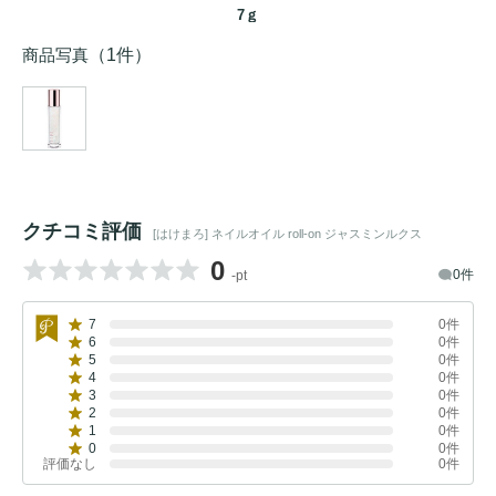
7ｇ
商品写真
（1件）
クチコミ評価
[はけまろ] ネイルオイル roll-on ジャスミンルクス
0
0件
-pt
7
0件
6
0件
5
0件
4
0件
3
0件
2
0件
1
0件
0
0件
評価なし
0件