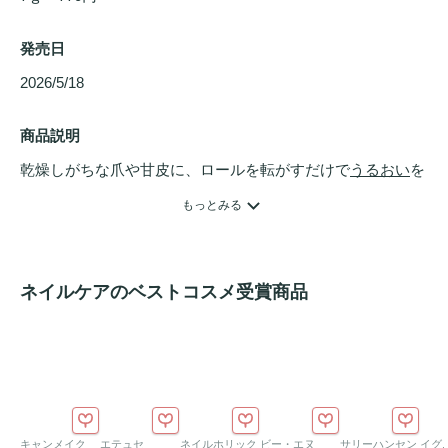
発売日
2026/5/18 
商品説明
乾燥しがちな爪や甘皮に、ロールを転がすだけで
うるおい
を
与える
ネイルオイル
です。ベタつかずにしっとりと保湿し、
もっとみる
指先を健やかに整えます。

指先を美しく保つための保湿成分を配合！スクワランやオリ
ーブ果実油が乾燥しやすい部分にしっかりと
うるおい
を届
ネイルケアのベストコスメ受賞商品
け、なめらかな指先へ導きます。

日常のケアに取り入れやすい使い心地です。

コンパクトで持ち運びやすく外出先でもサッとケアできま
す。
キャンメイク
エテュセ
ネイルホリック
ビー・エヌ
サリーハンセン
イグ