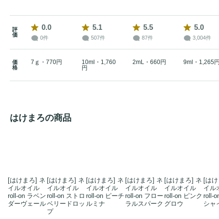
0.0
5.1
5.5
5.0
評
価
0件
507件
87件
3,004件
7ｇ・770円
10ml・1,760
2mL・660円
9ml・1,265
価
格
円
はけまろの商品
[はけまろ] ネ
[はけまろ] ネ
[はけまろ] ネ
[はけまろ] ネ
[はけまろ] ネ
[はけ
イルオイル
イルオイル
イルオイル
イルオイル
イルオイル
イル
roll-on ラベン
roll-on ストロ
roll-on ピーチ
roll-on フロー
roll-on ピンク
roll
ダーヴェール
ベリードロッ
ルミナ
ラルスパーク
グロウ
シャ
プ