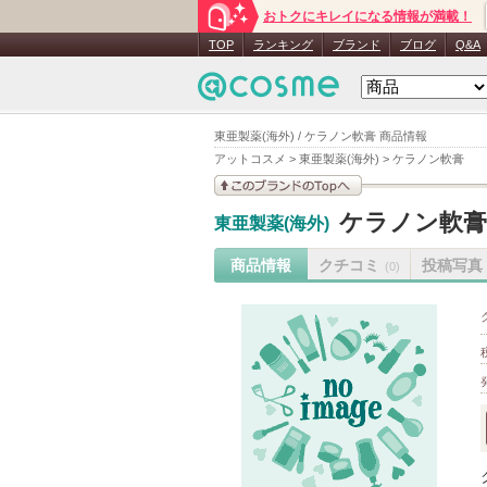
おトクにキレイになる情報が満載！
TOP
ランキング
ブランド
ブログ
Q&A
東亜製薬(海外) / ケラノン軟膏 商品情報
アットコスメ
>
東亜製薬(海外)
>
ケラノン軟膏
このブランドの情報を
ケラノン軟膏
東亜製薬(海外)
見る
商品情報
クチコミ
投稿写真
(0)