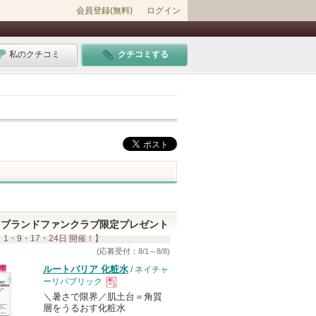
会員登録(無料)
ログイン
私のクチコミ
クチコミする
ブランドファンクラブ限定プレゼント
 1・9・17・24日 開催！】
(応募受付：8/1～8/8)
ルートバリア 化粧水
/ ネイチャ
ーリパブリック
＼暑さで限界／肌土台＝角質
現
層をうるおす化粧水