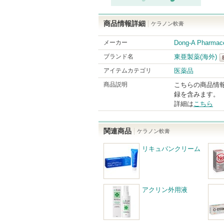
商品情報詳細
ケラノン軟膏
メーカー
Dong-A Pharma
ブランド名
東亜製薬(海外)
アイテムカテゴリ
医薬品
外
商品説明
こちらの商品情
録を含みます。
詳細は
こちら
関連商品
ケラノン軟膏
リキュバンクリーム
アクリン外用液