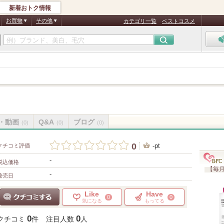
新着おトク情報
お買物
その他
カテゴリ一覧
ベストコスメ
・動画
Q&A
ブログ
(0)
(0)
(0)
0
-pt
クチコミ評価
-
税込価格
【毎月
-
発売日
Like
Have
0
0
気になる
もってる
クチコミする
0
0
クチコミ
件
注目人数
人