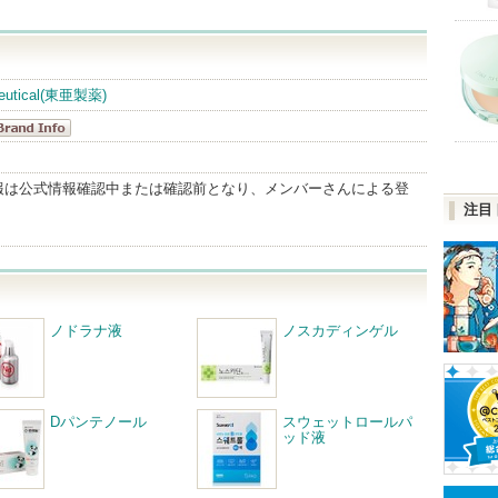
ceutical(東亜製薬)
東亜製薬(海
) BrandInfo
報は公式情報確認中または確認前となり、メンバーさんによる登
注目
ノドラナ液
ノスカディンゲル
Dパンテノール
スウェットロールパ
ッド液