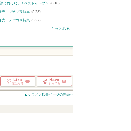
線に負けない！ベストイレブン
(6/10)
発売！プチプラ特集
(5/28)
発売！デパコス特集
(5/27)
もっとみる
Like
Have
0
0
気になる
もってる
ケラノン軟膏
ページの先頭へ