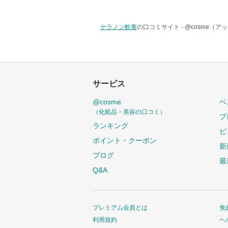
ケラノン軟膏
の口コミサイト -
@cosme（ア
サービス
@cosme
ベ
（化粧品・美容の口コミ）
プ
ランキング
ビ
ポイント・クーポン
新
ブログ
最
Q&A
プレミアム会員とは
免
利用規約
ヘ