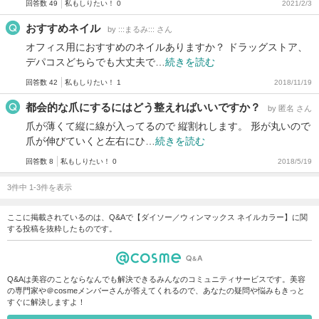
回答数 49
私もしりたい！ 0
2021/2/3
おすすめネイル
by :::まるみ::: さん
オフィス用におすすめのネイルありますか？ ドラッグストア、
デパコスどちらでも大丈夫で…
続きを読む
回答数 42
私もしりたい！ 1
2018/11/19
都会的な爪にするにはどう整えればいいですか？
by 匿名 さん
爪が薄くて縦に線が入ってるので 縦割れします。 形が丸いので
爪が伸びていくと左右にひ…
続きを読む
回答数 8
私もしりたい！ 0
2018/5/19
3件中 1-3件を表示
ここに掲載されているのは、Q&Aで【ダイソー／ウィンマックス ネイルカラー】に関
する投稿を抜粋したものです。
Q&Aは美容のことならなんでも解決できるみんなのコミュニティサービスです。美容
の専門家や＠cosmeメンバーさんが答えてくれるので、あなたの疑問や悩みもきっと
すぐに解決しますよ！