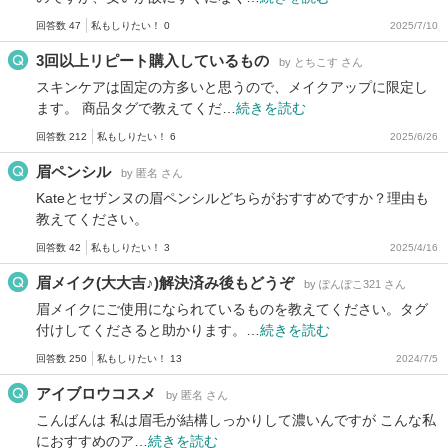
回答数 47
私もしりたい！ 0
2025/7/10
3回以上リピート購入しているもの
by とちこす さん
スキンケアは固定の方多いと思うので、メイクアップに限定し
ます。 商品タグで教えてくだ…
続きを読む
回答数 212
私もしりたい！ 6
2025/6/26
眉ペンシル
by 匿名 さん
Kateとセザンヌの眉ペンシルどちらがおすすめですか？理由も
教えてください。
回答数 42
私もしりたい！ 3
2025/4/16
眉メイク(大大吉♪)解決済み後もどうぞ
by ぽんぽこ321 さん
眉メイクにご使用になられているものを教えてください。タグ
付けしてくださると助かります。…
続きを読む
回答数 250
私もしりたい！ 13
2024/7/5
アイブロウコスメ
by 匿名 さん
こんばんは 私は眉毛が結構しっかりして濃いんですが こんな私
におすすめのア…
続きを読む