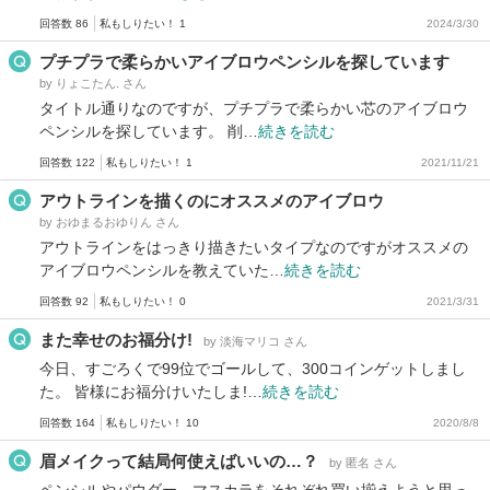
回答数 86
私もしりたい！ 1
2024/3/30
プチプラで柔らかいアイブロウペンシルを探しています
by りょこたん. さん
タイトル通りなのですが、プチプラで柔らかい芯のアイブロウ
ペンシルを探しています。 削…
続きを読む
回答数 122
私もしりたい！ 1
2021/11/21
アウトラインを描くのにオススメのアイブロウ
by おゆまるおゆりん さん
アウトラインをはっきり描きたいタイプなのですがオススメの
アイブロウペンシルを教えていた…
続きを読む
回答数 92
私もしりたい！ 0
2021/3/31
また幸せのお福分け!
by 淡海マリコ さん
今日、すごろくで99位でゴールして、300コインゲットしまし
た。 皆様にお福分けいたしま!…
続きを読む
回答数 164
私もしりたい！ 10
2020/8/8
眉メイクって結局何使えばいいの…？
by 匿名 さん
ペンシルやパウダー、マスカラをそれぞれ買い揃えようと思っ