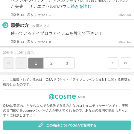
た矢先、 サナエクセルのパウ…
続きを読む
回答数 43
私もしりたい！ 1
2020/3/5
黒髪の方
by 匿名 さん
使っているアイブロウアイテムを教えて下さい！
回答数 34
私もしりたい！ 0
2019/4/1
30件中 1-10件を表示
1
2
3
ここに掲載されているのは、Q&Aで【ケイト／アイブロウペンシルN】に関する投稿を
抜粋したものです。
Q&Aは美容のことならなんでも解決できるみんなのコミュニティサービスです。美容
の専門家や＠cosmeメンバーさんが答えてくれるので、あなたの疑問や悩みもきっと
すぐに解決しますよ！
この商品についてQ&Aで質問する