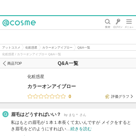
@cosme
アットコスメ
化粧惑星
カラーオンアイブロー
Q&A一覧
化粧惑星 / カラーオンアイブロー Q&A一覧
Q&A一覧
商品TOP
化粧惑星
カラーオンアイブロー
0
評価グラフ
眉毛はどうすればいい？
by まな＊ さん
私はもとの眉毛が１本１本長くて太いんですが メイクをすると
き眉毛をどのようにすればい…
続きを読む