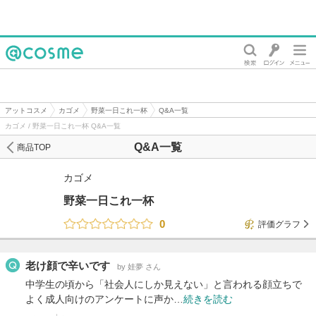
@cosme
アットコスメ
カゴメ
野菜一日これ一杯
Q&A一覧
カゴメ / 野菜一日これ一杯 Q&A一覧
Q&A一覧
商品TOP
カゴメ
野菜一日これ一杯
0
評価グラフ
老け顔で辛いです
by 娃夢 さん
中学生の頃から「社会人にしか見えない」と言われる顔立ちで
よく成人向けのアンケートに声か…
続きを読む