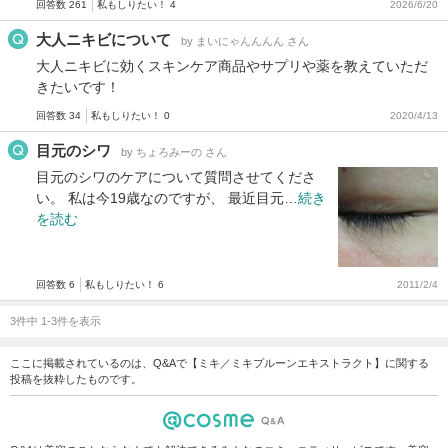
回答数 261
私もしりたい！ 4
2026/6/20
大人ニキビについて
by まいにゃんんんん さん
大人ニキビに効くスキンケア商品やサプリや薬を教えていただ
きたいです！
回答数 34
私もしりたい！ 0
2020/4/13
目元のシワ
by ちょろみーの さん
目元のシワのケアについて質問させてくださ
い。 私は今19歳なのですが、 最近目元…
続き
を読む
回答数 6
私もしりたい！ 6
2011/2/4
3件中 1-3件を表示
ここに掲載されているのは、Q&Aで【ミキ／ミキプルーンエキストラクト】に関する
投稿を抜粋したものです。