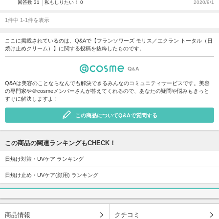
回答数 31
私もしりたい！ 0
2020/9/1
1件中 1-1件を表示
ここに掲載されているのは、Q&Aで【フランソワーズ モリス／エクラン トータル（日
焼け止めクリーム）】に関する投稿を抜粋したものです。
Q&Aは美容のことならなんでも解決できるみんなのコミュニティサービスです。美容
の専門家や＠cosmeメンバーさんが答えてくれるので、あなたの疑問や悩みもきっと
すぐに解決しますよ！
この商品についてQ&Aで質問する
この商品の関連ランキングもCHECK！
日焼け対策・UVケア ランキング
日焼け止め・UVケア(顔用) ランキング
商品情報
クチコミ