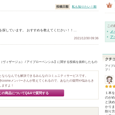
投稿日順
私も知りたい！順
この
を探しています。 おすすめを教えてください！！…
メ
ア
2021/12/30 09:36
クチ
E（ヴィザージュ） / アイブローペンシル】に関する投稿を抜粋したもの
アイブ
プ！
ことならなんでも解決できるみんなのコミュニティサービスです。
@cosmeメンバーさんが答えてくれるので、あなたの疑問や悩みもき
しますよ！
１本を
この商品についてQ&Aで質問する
のがめ
と決め
かりま
削り方