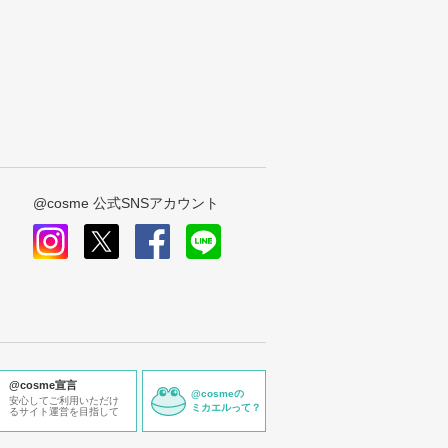
@cosme 公式SNSアカウント
instagram
x
facebook
line
@cosme宣言
@cosmeの
安心してご利用いただけ
ミカエルって？
るサイト運営を目指して