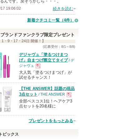
るんです。戻そうかしら・・・。
/17 19:06:02
続きを読む
新着クチコミ一覧
（4件）
ブランドファンクラブ限定プレゼント
 1・9・17・24日 開催！】
(応募受付：8/1～8/8)
デジャヴュ「塗るつけまつ
げ」自まつげ際立てタイプ
/ デ
ジャヴュ
大人気「塗るつけまつげ」が
現
試せるチャンス！
【THE ANSWER】話題の現品
品
3点セット
/ THE ANSWER
全部ベスコス1位！ヘアケア3
現
点セットを20名様に
品
プレゼントをもっとみる
トピックス