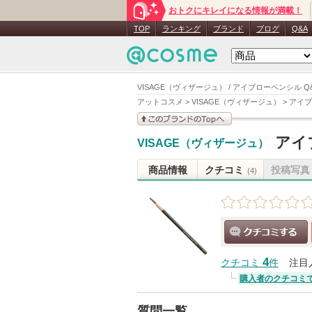
おトクにキレイになる情報が満載！
TOP
ランキング
ブランド
ブログ
Q&A
VISAGE（ヴィザージュ） / アイブローペンシル Q
アットコスメ
>
VISAGE（ヴィザージュ）
>
アイブ
このブランドの情報を
アイ
VISAGE（ヴィザージュ）
見る
商品情報
クチコミ
投稿写真
(4)
クチコミする
4
クチコミ
件
注目
購入者のクチコミ
質問一覧