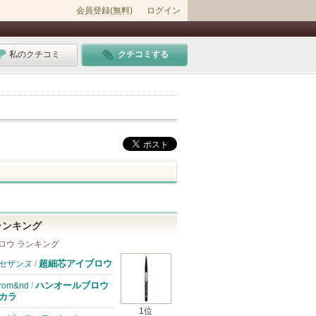
会員登録(無料)
ログイン
私のクチコミ
クチコミする
ランキング
ロウ ランキング
超細芯アイブロウ
セザンヌ
/
ハンオールブロウ
rom&nd
/
カラ
1位