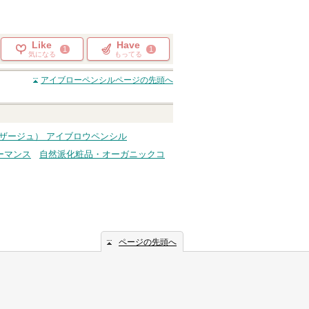
Like
Have
1
1
気になる
もってる
アイブローペンシル
ページの先頭へ
ヴィザージュ） アイブロウペンシル
ーマンス
自然派化粧品・オーガニックコ
ページの先頭へ