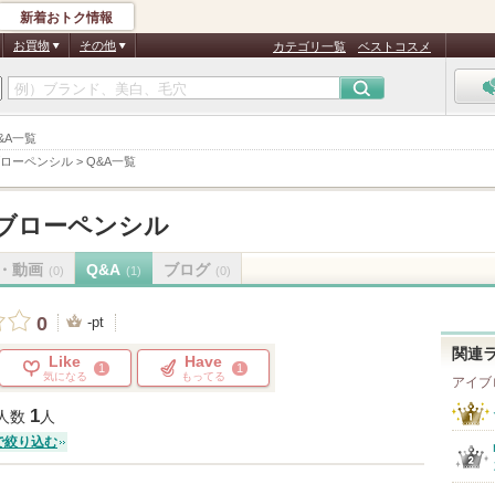
新着おトク情報
お買物
その他
カテゴリ一覧
ベストコスメ
&A一覧
ローペンシル
>
Q&A一覧
ブローペンシル
・動画
Q&A
ブログ
(0)
(1)
(0)
0
-pt
関連
Like
Have
1
1
気になる
もってる
アイブ
1
人数
人
で絞り込む