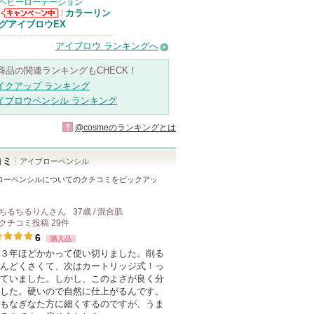
ヘビーローテーション
カラーリン
/
ヘビーローテー
グアイブロウEX
ションからのお
知らせがありま
アイブロウ ランキングへ
す
商品の関連ランキングもCHECK！
イクアップ ランキング
イブロウペンシル ランキング
?
@cosmeのランキングとは
コミ
アイブローペンシル
ローペンシル
についてのクチコミをピックアッ
ちるちるりん
さん
37歳 / 混合肌
クチコミ投稿
29
件
6
購入品
３年ほどかかって使い切りました。削る
んどくさくて、次はカートリッジ式！っ
ていました。しかし、このよさが良く分
した。硬いので自然に仕上がるんです。
もなぎなた方に細くするのですが、うま