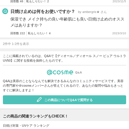
回答数 46
私もしりたい！ 2
2023/11/5
日焼け止めは何をお使いですか？
by ambergris★ さん
保湿でき メイク持ちの良い年齢肌にも良い日焼け止めのオスス
メはありますか？
回答数 222
私もしりたい！ 4
2023/3/10
2件中 1-2件を表示
ここに掲載されているのは、Q&Aで【ディオール／ディオール スノー ピュア ウルトラ
UV50】に関する投稿を抜粋したものです。
Q&Aは美容のことならなんでも解決できるみんなのコミュニティサービスです。美容
の専門家や＠cosmeメンバーさんが答えてくれるので、あなたの疑問や悩みもきっと
すぐに解決しますよ！
この商品についてQ&Aで質問する
この商品の関連ランキングもCHECK！
日焼け対策・UVケア ランキング