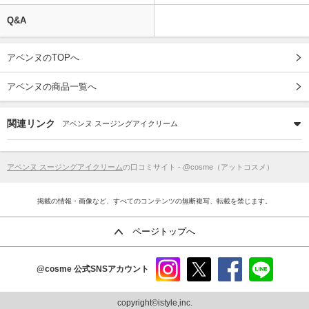
Q&A
アベンヌのTOPへ
アベンヌの商品一覧へ
関連リンク
アベンヌ スージングアイクリーム
アベンヌ スージングアイクリーム
の口コミサイト - @cosme（アットコスメ）
掲載の情報・画像など、すべてのコンテンツの無断複写、転載を禁じます。
ページトップへ
@cosme
公式SNSアカウント
instag
x
faceb
line
ram
ook
copyright©istyle,inc.