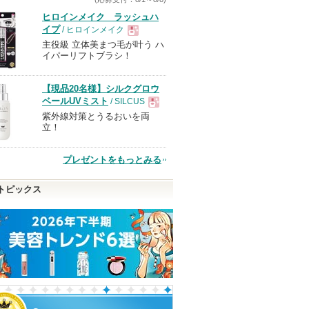
ヒロインメイク ラッシュハ
イプ
/ ヒロインメイク
主役級 立体美まつ毛が叶う ハ
現
イパーリフトブラシ！
品
【現品20名様】シルクグロウ
ベールUVミスト
/ SILCUS
紫外線対策とうるおいを両
現
立！
品
プレゼントをもっとみる
トピックス