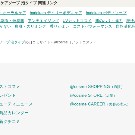
ディケアソープ 泡タイプ
関連リンク
ケア・オーラルケア
hadakara デイリーボディケア
hadakara ボディソープ
低刺激・敏感肌
アンチエイジング
UVカットコスメ
肌のハリ・弾力
爽快
かない
痩身・スリミング
香りがよい
コストパフォーマンス
自然派化
アソープ 泡タイプ
の口コミサイト -
@cosme（アットコスメ）
ストコスメ
@cosme SHOPPING
（通販）
レゼント
@cosme STORE
（店舗）
ューティニュース
@cosme CAREER
（美容の求人）
商品カレンダー
新クチコミ