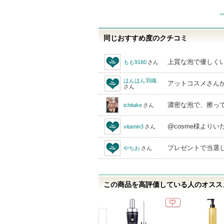
同じおすすめ度のクチコミ
上質な泡で優しく
もも9160
さん
はんはん羽織
アットコスメさん
さん
濃密な泡で、擦っ
ichitake
さん
@cosme様より
vitamin3
さん
プレゼントで当選し
やちお
さん
この商品を高評価している人のオススメ