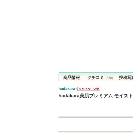
商品情報
クチコミ
投稿写
(636)
hadakara
hadakaraから
hadakara美肌プレミアム モイ
のお知らせが
あります