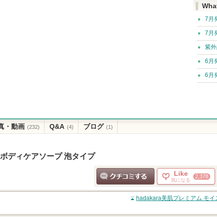
Wha
7月
7月
紫外
6月
6月
真・動画
Q&A
ブログ
(232)
(4)
(1)
ストボディケアソープ 泡タイプ
Like
2,378
気になる
クチコミする
hadakara美肌プレミアム 