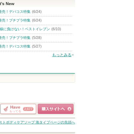
t's New
発売！デパコス特集
(6/24)
発売！プチプラ特集
(6/24)
線に負けない！ベストイレブン
(6/10)
発売！プチプラ特集
(5/28)
発売！デパコス特集
(5/27)
もっとみる
Have
2,677
もってる
ショッピングサイト
モイストボディケアソープ 泡タイプ
ページの先頭へ
へ