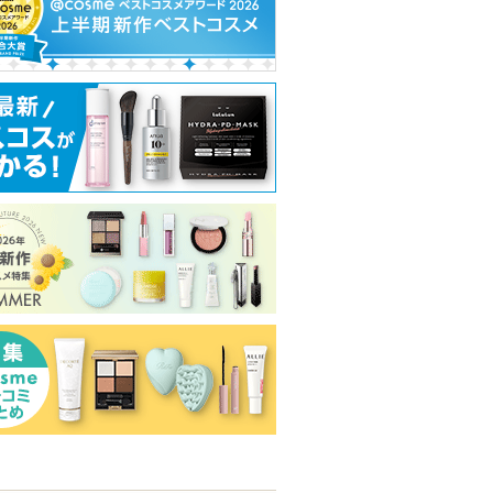
プチュール
カラーリングアイブロウ
エッセンスイン クレンジ
Basic スージン
EX
ングフォーム
ジングジェル
ヘビーローテーション
d プログラム
Ｎ organic(エ
ク)
ヘビーローテー
d プログラムか
Ｎ organic(エ
ションからのお
らのお知らせが
オーガニック)
ピン
ショッピン
ショッピン
ショッピ
知らせがありま
あります
らのお知らせ
す
あります
トへ
グサイトへ
グサイトへ
グサイト