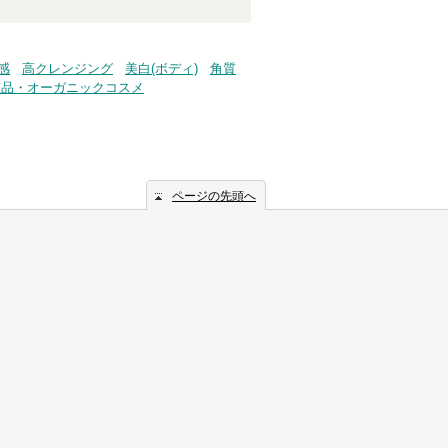
感
高クレンジング
美白(ボディ)
角質
粧品・オーガニックコスメ
ページの先頭へ