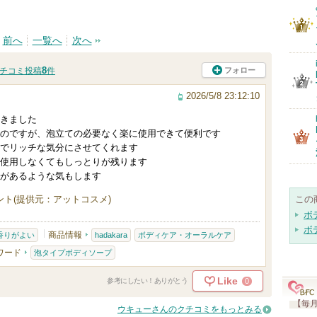
前へ
一覧へ
次へ
8
フォロー
チコミ投稿
件
2026/5/8 23:12:10
きました
のですが、泡立ての必要なく楽に使用できて便利です
でリッチな気分にさせてくれます
使用しなくてもしっとりが残ります
があるような気もします
ト(提供元：アットコスメ)
この
ボ
ボ
商品情報
香りがよい
hadakara
ボディケア・オーラルケア
ワード
泡タイプボディソープ
Like
0
参考にしたい！ありがとう
【毎月
ウキューさんのクチコミをもっとみる