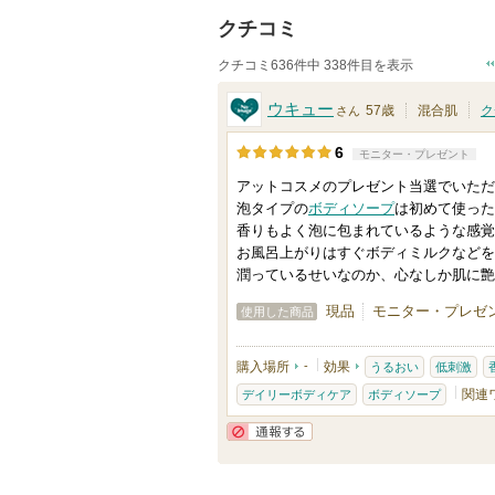
クチコミ
クチコミ636件中 338件目を表示
ウキュー
57歳
混合肌
ク
さん
6
モニター・プレゼント
アットコスメのプレゼント当選でいただ
泡タイプの
ボディソープ
は初めて使った
香りもよく泡に包まれているような感覚
お風呂上がりはすぐボディミルクなどを
潤っているせいなのか、心なしか肌に艶
現品
モニター・プレゼン
使用した商品
購入場所
-
効果
うるおい
低刺激
関連
デイリーボディケア
ボディソープ
通報する