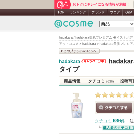
おトクにキレイになる情報が満載！
TOP
ランキング
ブランド
ブログ
Q&A
hadakara / hadakara美肌プレミアム モイス
アットコスメ
>
hadakara
>
hadakara美肌プレ
このブランドの情報を
hada
hadakara
見る
hadakara
タイプ
からのお知
らせがあり
商品情報
クチコミ
投稿写
(636)
ます
クチコミする
636
クチコミ
件
注
購入者のクチコミ