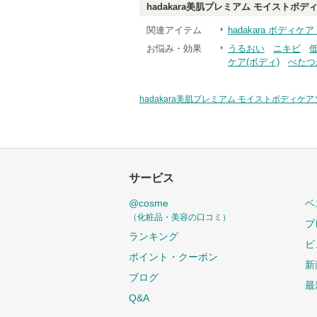
hadakara美肌プレミアム モイストボ
関連アイテム
hadakara ボディ
お悩み・効果
うるおい
ニキビ
ケア(ボディ)
べたつ
hadakara美肌プレミアム モイストボディケ
サービス
@cosme
ベ
（化粧品・美容の口コミ）
プ
ランキング
ビ
ポイント・クーポン
新
ブログ
最
Q&A