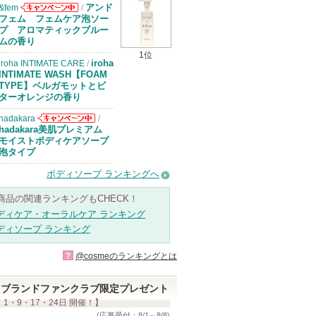
アンド
&fem
/
&femからのお
フェム フェムケア泡ソー
知らせがありま
プ アロマティックブルー
す
ムの香り
1位
iroha
iroha INTIMATE CARE
/
INTIMATE WASH【FOAM
TYPE】ベルガモットとビ
ターオレンジの香り
hadakara
/
hadakaraから
hadakara美肌プレミアム
のお知らせがあ
モイストボディケアソープ
ります
泡タイプ
ボディソープ ランキングへ
商品の関連ランキングもCHECK！
ディケア・オーラルケア ランキング
ディソープ ランキング
?
@cosmeのランキングとは
ブランドファンクラブ限定プレゼント
 1・9・17・24日 開催！】
(応募受付：8/1～8/8)