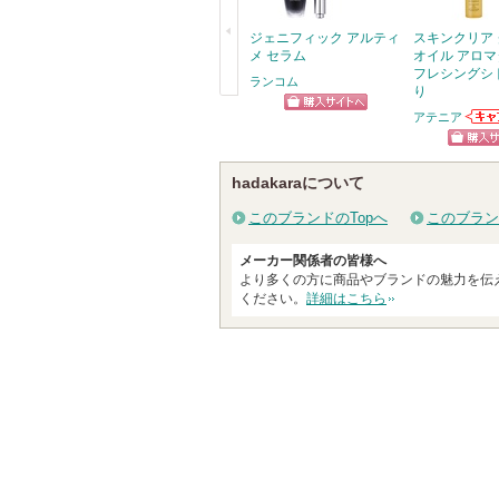
ジェニフィック アルティ
スキンクリア
メ セラム
オイル アロマ
フレシングシ
ランコム
り
戻
アテニア
ショッピン
アテ
る
お知
グサイトへ
ショッ
ます
hadakaraについて
グサイ
このブランドのTopへ
このブラン
メーカー関係者の皆様へ
より多くの方に商品やブランドの魅力を伝
ください。
詳細はこちら