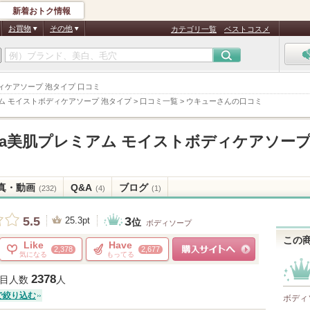
新着おトク情報
お買物
その他
カテゴリ一覧
ベストコスメ
トボディケアソープ 泡タイプ 口コミ
ミアム モイストボディケアソープ 泡タイプ
>
口コミ一覧
>
ウキューさんの口コミ
kara美肌プレミアム モイストボディケアソープ
真・動画
Q&A
ブログ
(232)
(4)
(1)
3
5.5
25.3pt
位
ボディソープ
この
Like
Have
2,378
2,677
気になる
もってる
ショッピングサイトへ
2378
目人数
人
で絞り込む
ボディ