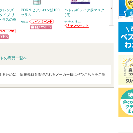
 クレンズ
PDRN ヒアルロン酸100
ハトムギ メイク前マスク
ディオール カ
タイプ リ
セラム
(旧)
ル セラム
トラスの香
Anua
ナチュリエ
ディオール
Anuaからのお知
次
らせがあります
ナチュリエから
ディオールから
ショッピン
のお知らせがあ
のお知らせがあ
ニアからの
へ
ショッ
ります
ります
らせがあり
グサイトへ
ピン
グサイ
トへ
ドの商品一覧へ
えるために、情報掲載を希望されるメーカー様はぜひこちらをご覧