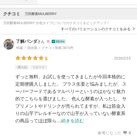
クチコミ
万田酵素MULBERRY
万田酵素MULBERRY 分包タイプについてのクチコミをピックアップ！
すべてのバリエーションのクチコミをみる
了解パンダ
さん
45歳
混合肌
クチコミ投稿 3071件
5
2026/2/15
購入品
リピート
ずっと無料、お試しを使ってきましたが今回本格的に
定期便購入しました。 プラス生姜と悩みましたが、ス
ーパーフードであるマルベリーというのはかなり魅力
的でこちらを選びました。 色んな酵素が入ったし、サ
プリメントやドリンクが売られてますが、私は筋金入
りの山芋アレルギーなので山芋が入っていない酵素系
の商品ってほぼ限ら…
続きを読む
参考になった
6