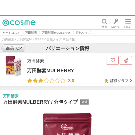
@cosme
アットコスメ
万田酵素
万田酵素MULBERRY
分包タイプ
万田酵素 / 万田酵素MULBERRY 分包タイプ 商品情報
バリエーション情報
商品TOP
万田酵素
万田酵素MULBERRY
3.0
評価グラフ
万田酵素
万田酵素MULBERRY /
分包タイプ
公式