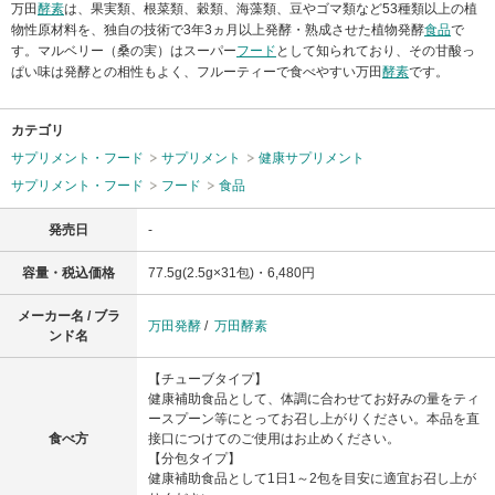
万田
酵素
は、果実類、根菜類、穀類、海藻類、豆やゴマ類など53種類以上の植
物性原材料を、独自の技術で3年3ヵ月以上発酵・熟成させた植物発酵
食品
で
す。マルベリー（桑の実）はスーパー
フード
として知られており、その甘酸っ
ぱい味は発酵との相性もよく、フルーティーで食べやすい万田
酵素
です。
カテゴリ
サプリメント・フード
サプリメント
健康サプリメント
サプリメント・フード
フード
食品
発売日
-
容量・税込価格
77.5g(2.5g×31包)・6,480円
メーカー名 / ブラ
万田発酵
/
万田酵素
ンド名
【チューブタイプ】
健康補助食品として、体調に合わせてお好みの量をティ
ースプーン等にとってお召し上がりください。本品を直
食べ方
接口につけてのご使用はお止めください。
【分包タイプ】
健康補助食品として1日1～2包を目安に適宜お召し上が