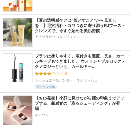
【夏の透明感ケアは“落とすこと”から見直し
を！】毛穴汚れ・ゴワつきに寄り添うRJブースト
クレンズで、今すぐ始める美肌習慣
アピセラピーコスメティクス
ブラシは塗りやすく、液付きも適度、長さ、カー
ルキープもできました。 ウォッシャブルロックテ
クノロジーという、カールキー…
4
ラッシュエキスパンダー　ネオラッシュ
ランキングIN
【9/15発売】小顔に見せながら顔の印象までアッ
プする、新感覚の「彩るシェーディング」が登
場！
エクセル