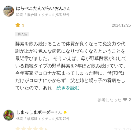
はらぺこだんでらいおん
さん
32歳
混合肌
クチコミ投稿 56件
1
2024/12/25
購入品
酵素を飲み続けることで体質が良くなって免疫力や代
謝が上がり色んな病気になりづらくなるということを
最近学びました。 そういえば、母が野草酵素が出して
いる顆粒タイプの野草酵素を2年ほど飲み続けていて、
今年実家でコロナが広まってしまった時に、母(70代)
だけがコロナにかからず、父と姉と甥っ子の看病をし
ていたので、あれ…
続きを読む
参考になった
2
しまっしまボーダー
さん
48歳
敏感肌
クチコミ投稿 72件
5
2023/12/6