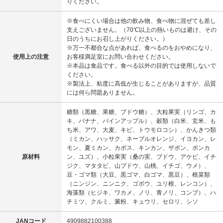
りください。
※食べにくい場合は他の飲み物、食べ物に混ぜても差し
支えございません。（70℃以上の熱いものは避け、その
日のうちにお召し上がりください。）
※万一不都合な点があれば、食べるのをおやめになり、
使用上の注意
お客様満足室にお問い合わせください。
※本品は食品です。食べる以外の目的では使用しないで
ください。
※製法上、粘度に高低が生じることがありますが、品質
には何ら問題ありません。
糖類（黒糖、果糖、ブドウ糖）、大粒果実（リンゴ、カ
キ、バナナ、パインアップル）、穀類（白米、玄米、も
ち米、アワ、大麦、キビ、トウモロコシ）、かんきつ類
（ミカン、ハッサク、ネーブルオレンジ、イヨカン、レ
モン、夏ミカン、カボス、キンカン、ザボン、ポンカ
原材料
ン、ユズ）、小粒果実（桑の実、ブドウ、アケビ、イチ
ジク、マタタビ、山ブドウ、山桃、イチゴ、ウメ）、
豆・ゴマ類（大豆、黒ゴマ、白ゴマ、黒豆）、根菜類
（ニンジン、ニンニク、ゴボウ、ユリ根、レンコン）、
海藻類（ヒジキ、ワカメ、ノリ、青ノリ、コンブ）、ハ
チミツ、クルミ、澱粉、キュウリ、セロリ、シソ
JANコード
4909882100388