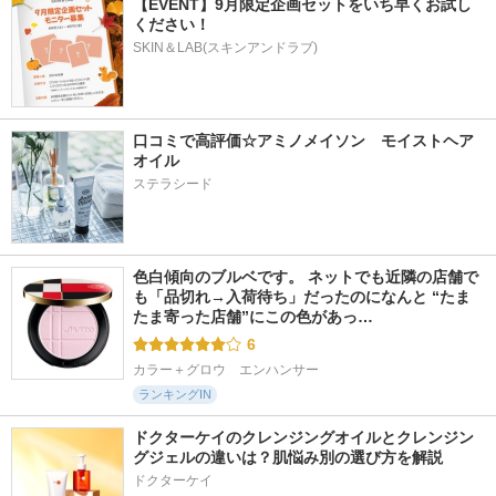
【EVENT】9月限定企画セットをいち早くお試し
ください！
SKIN＆LAB(スキンアンドラブ)
口コミで高評価☆アミノメイソン　モイストヘア
オイル
ステラシード
色白傾向のブルベです。 ネットでも近隣の店舗で
も「品切れ→入荷待ち」だったのになんと “たま
たま寄った店舗”にこの色があっ…
6
カラー＋グロウ　エンハンサー
ランキングIN
ドクターケイのクレンジングオイルとクレンジン
グジェルの違いは？肌悩み別の選び方を解説
ドクターケイ