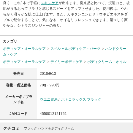
良く、これ1本で手軽に
スキンケア
が出来ます。従来品と比べて、浸透力と、後
肌がうるおってサラリと感じるスピードをアップさせました。使用後は、やわ
らかく滑らかな肌に仕上げます。また、カキタンニンとサトウキビエキスをダ
ブルで配合することで、気になるニオイをリフレッシュできます。清々しく爽
やかな、シトラスジンジャーの香り。
カテゴリ
ボディケア・オーラルケア
スペシャルボディケア・パーツ
ハンドクリー
ム・ケア
ボディケア・オーラルケア
デイリーボディケア
ボディクリーム・オイル
発売日
2018/9/13
容量・税込価格
70g・990円
メーカー名 / ブラ
ウエニ貿易
/
ボトコラックス ブラック
ンド名
JANコード
4550012121751
クチコミ
ブラック ハンド＆ボディクリーム