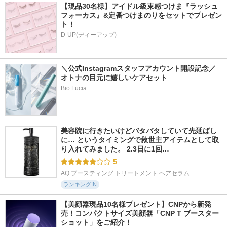
【現品30名様】アイドル級束感つけま『ラッシュ
フォーカス』&定番つけまのりをセットでプレゼン
ト！
D-UP(ディーアップ)
＼公式Instagramスタッフアカウント開設記念／
オトナの目元に嬉しいケアセット
Bio Lucia
美容院に行きたいけどバタバタしていて先延ばし
に… というタイミングで救世主アイテムとして取
り入れてみました。 2.3日に1回…
5
AQ ブースティング トリートメント ヘアセラム
ランキングIN
【美顔器現品10名様プレゼント】CNPから新発
売！コンパクトサイズ美顔器「CNP T ブースター 
ショット」をご紹介！