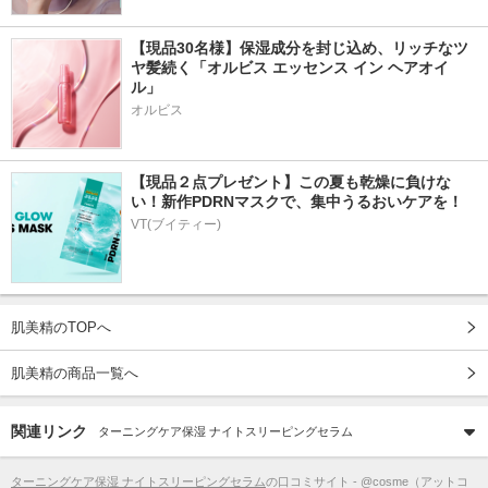
【現品30名様】保湿成分を封じ込め、リッチなツ
ヤ髪続く「オルビス エッセンス イン ヘアオイ
ル」
オルビス
【現品２点プレゼント】この夏も乾燥に負けな
い！新作PDRNマスクで、集中うるおいケアを！
VT(ブイティー)
肌美精のTOPへ
肌美精の商品一覧へ
関連リンク
ターニングケア保湿 ナイトスリーピングセラム
ターニングケア保湿 ナイトスリーピングセラム
の口コミサイト - @cosme（アットコ