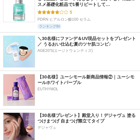
スメ基礎化粧品で1番リピートして…
5
PDRN ヒアルロン酸100 セラム
ランキングIN
＼30名様にファンデ＆UV現品セットをプレゼント
／ うるおい仕込む夏のツヤ肌コンビ♪
AGE20'S(エージトウェンティズ)
【30名様】ユーシモール新商品情報②｜ユーシモ
ールホワイトパープル
EUTHYMOL
【30名様プレゼント】殿堂入り！デジャヴュ 塗る
つけまつげ 自まつげ際立てタイプ
デジャヴュ