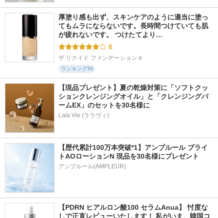
厚塗り感も出ず、スキンケアのように適当に塗っ
てもムラにならないです。長時間つけていても肌
が疲れないです。 つけたてより…
6
ザ リクイド ファンデーション e
ランキングIN
【現品プレゼント】夏の乾燥対策に「ソフトクッ
ションクレンジングオイル」と「クレンジングバ
ームEX」のセットを30名様に
Lala Vie (ララヴィ)
【歴代累計100万本突破*1】アンプルール ブライ
トAOローションN 現品を30名様にプレゼント
アンプルール(AMPLEUR)
【PDRN ヒアルロン酸100 セラムAnua】 忖度な
しで正直レビューいたします！ 私がいま、韓国コ