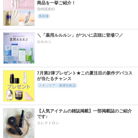
商品を一挙ご紹介！
SHISEIDO
美容液
＼「薬用ルルルン」がついに店頭に登場♡／
ルルルン
7月第2弾プレゼント★この夏注目の新作デパコス
が当たるチャンス
スキンケア・基礎化粧品
【人気アイテムの雑誌掲載】一部掲載誌のご紹介
です♪
エレクトロン