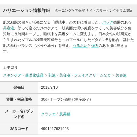
バリエーション情報詳細
ターニングケア保湿 ナイトスリーピングセラム30g
肌の細胞の働きが活発になる「睡眠中」の美容に着目した、
パック
効果のある
美容液
。塗って寝るだけのケアで、肌表面に潤い美膜をつくって美容成分を角
質層に長時間キープし、睡眠中を美容タイムに変えます。日本女性の肌研究か
ら生まれたダブルの和漢美容成分と、カプセルにしたビタミンEを配合。乱れた
肌の基礎バランス（水分や油分）を整え、
うるおい
と
弾力
のある肌に導きま
す。
カテゴリ
スキンケア・基礎化粧品
乳液・美容液・フェイスクリームなど
美容液
発売日
2018/9/10
容量・税込価格
30g (オープン価格) (生産終了)
メーカー名 / ブラ
クラシエ
/
肌美精
ンド名
JANコード
4901417621993