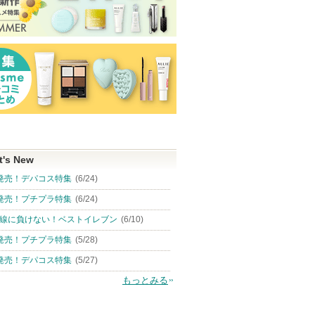
t's New
発売！デパコス特集
(6/24)
発売！プチプラ特集
(6/24)
線に負けない！ベストイレブン
(6/10)
発売！プチプラ特集
(5/28)
発売！デパコス特集
(5/27)
もっとみる