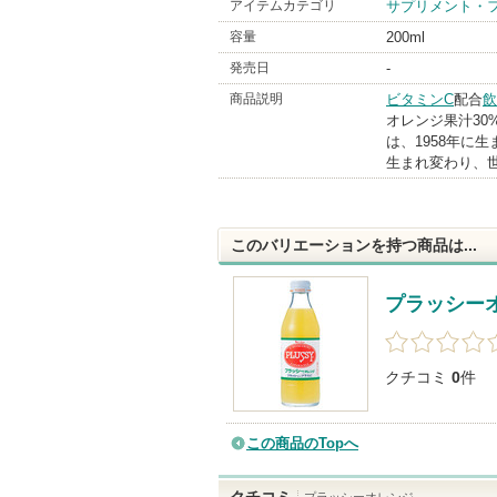
アイテムカテゴリ
サプリメント・
容量
200ml
発売日
-
商品説明
ビタミンC
配合
飲
オレンジ果汁30
は、1958年に
生まれ変わり、
このバリエーションを持つ商品は...
プラッシー
クチコミ
0
件
この商品のTopへ