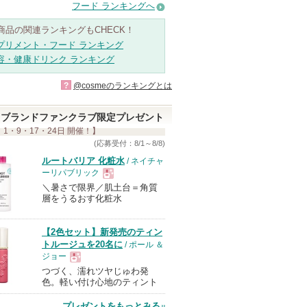
フード ランキングへ
商品の関連ランキングもCHECK！
プリメント・フード ランキング
容・健康ドリンク ランキング
?
@cosmeのランキングとは
ブランドファンクラブ限定プレゼント
 1・9・17・24日 開催！】
(応募受付：8/1～8/8)
ルートバリア 化粧水
/ ネイチャ
ーリパブリック
＼暑さで限界／肌土台＝角質
現
層をうるおす化粧水
品
【2色セット】新発売のティン
トルージュを20名に
/ ポール ＆
ジョー
つづく、濡れツヤじゅわ発
現
色。軽い付け心地のティント
プレゼントをもっとみる