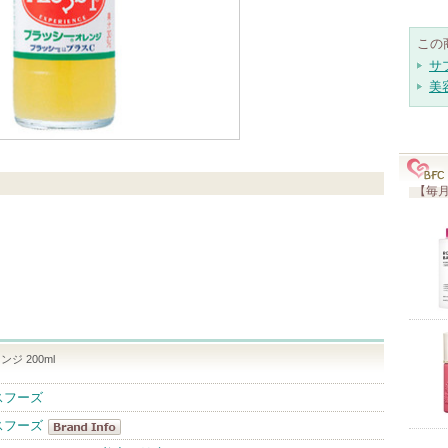
この
サ
美
【毎月
ジ 200ml
スフーズ
スフーズ
ハウスウェル