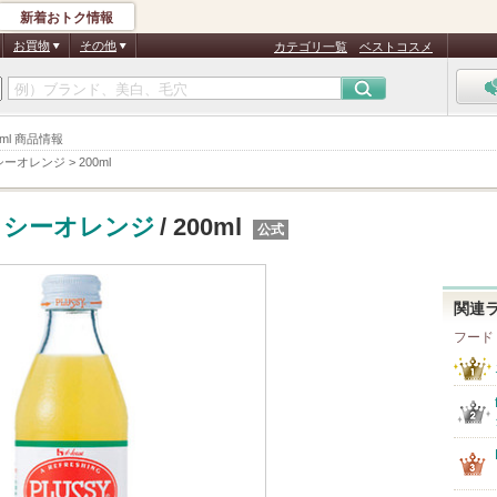
新着おトク情報
お買物
その他
カテゴリ一覧
ベストコスメ
ml 商品情報
シーオレンジ
>
200ml
ッシーオレンジ
/ 200ml
公式
関連
フード