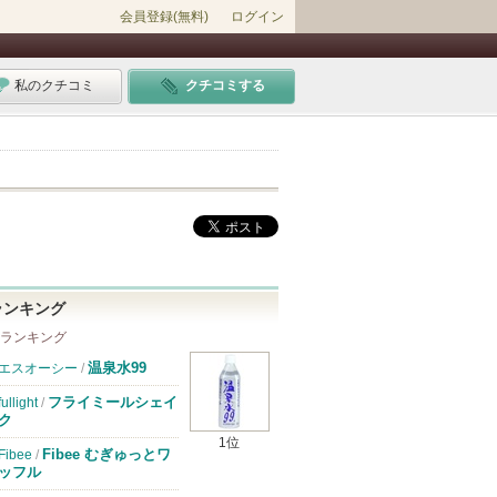
会員登録(無料)
ログイン
私のクチコミ
クチコミする
ランキング
 ランキング
温泉水99
エスオーシー
/
フライミールシェイ
fullight
/
ク
1位
Fibee むぎゅっとワ
Fibee
/
ッフル