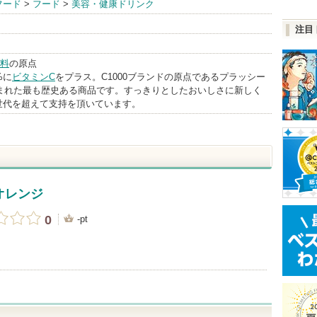
フード
>
フード
>
美容・健康ドリンク
ネスフーズ
注目
BrandInfo
料
の原点
%に
ビタミンC
をプラス。C1000ブランドの原点であるプラッシー
生まれた最も歴史ある商品です。すっきりとしたおいしさに新しく
世代を超えて支持を頂いています。
オレンジ
0
-pt