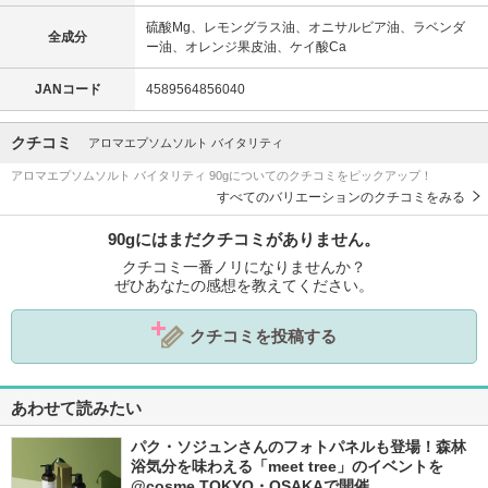
硫酸Mg、レモングラス油、オニサルビア油、ラベンダ
全成分
ー油、オレンジ果皮油、ケイ酸Ca
JANコード
4589564856040
クチコミ
アロマエプソムソルト バイタリティ
アロマエプソムソルト バイタリティ 90gについてのクチコミをピックアップ！
すべてのバリエーションのクチコミをみる
90gにはまだクチコミがありません。
クチコミ一番ノリになりませんか？
ぜひあなたの感想を教えてください。
クチコミを投稿する
あわせて読みたい
パク・ソジュンさんのフォトパネルも登場！森林
浴気分を味わえる「meet tree」のイベントを
@cosme TOKYO・OSAKAで開催