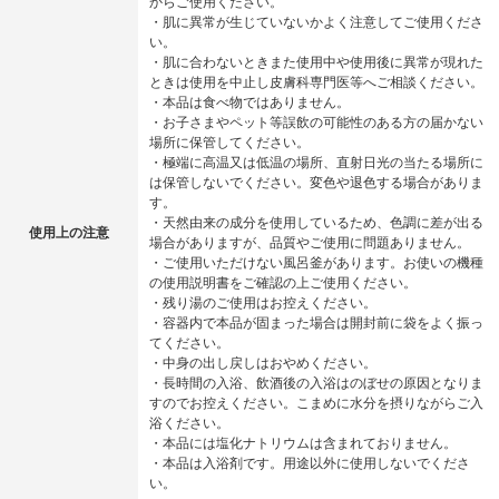
からご使用ください。
・肌に異常が生じていないかよく注意してご使用くださ
い。
・肌に合わないときまた使用中や使用後に異常が現れた
ときは使用を中止し皮膚科専門医等へご相談ください。
・本品は食べ物ではありません。
・お子さまやペット等誤飲の可能性のある方の届かない
場所に保管してください。
・極端に高温又は低温の場所、直射日光の当たる場所に
は保管しないでください。変色や退色する場合がありま
す。
・天然由来の成分を使用しているため、色調に差が出る
使用上の注意
場合がありますが、品質やご使用に問題ありません。
・ご使用いただけない風呂釜があります。お使いの機種
の使用説明書をご確認の上ご使用ください。
・残り湯のご使用はお控えください。
・容器内で本品が固まった場合は開封前に袋をよく振っ
てください。
・中身の出し戻しはおやめください。
・長時間の入浴、飲酒後の入浴はのぼせの原因となりま
すのでお控えください。こまめに水分を摂りながらご入
浴ください。
・本品には塩化ナトリウムは含まれておりません。
・本品は入浴剤です。用途以外に使用しないでくださ
い。