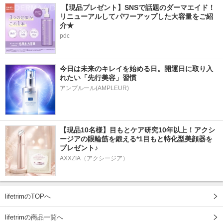
 【現品プレゼント】SNSで話題のダーマエイド！
リニューアルしてパワーアップした大容量をご紹
介★
pdc
今日は未来のキレイを始める日。開運日に取り入
れたい「先行美容」習慣
アンプルール(AMPLEUR)
【現品10名様】目もとケア研究10年以上！アクシ
ージアの眼輪筋を鍛える*1目もと特化型美顔器を
プレゼント♪
AXXZIA（アクシージア）
lifetrimのTOPへ
lifetrimの商品一覧へ