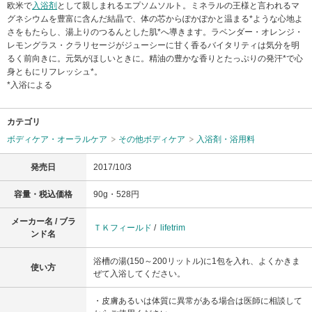
欧米で
入浴剤
として親しまれるエプソムソルト。ミネラルの王様と言われるマ
グネシウムを豊富に含んだ結晶で、体の芯からぽかぽかと温まる*ような心地よ
さをもたらし、湯上りのつるんとした肌*へ導きます。ラベンダー・オレンジ・
レモングラス・クラリセージがジューシーに甘く香るバイタリティは気分を明
るく前向きに。元気がほしいときに。精油の豊かな香りとたっぷりの発汗*で心
身ともにリフレッシュ*。
*入浴による
カテゴリ
ボディケア・オーラルケア
その他ボディケア
入浴剤・浴用料
発売日
2017/10/3
容量・税込価格
90g・528円
メーカー名 / ブラ
ＴＫフィールド
/
lifetrim
ンド名
浴槽の湯(150～200リットル)に1包を入れ、よくかきま
使い方
ぜて入浴してください。
・皮膚あるいは体質に異常がある場合は医師に相談して