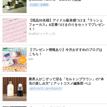
入浴剤・浴用料
【現品30名様】アイドル級束感つけま『ラッシュ
フォーカス』&定番つけまのりをセットでプレゼン
ト！
D-UP(ディーアップ)
【プレゼント情報あり】今月おすすめのブログは
こちら！
pdc
業界人がこぞって沼る「モルトンブラウン」の“本
当の楽しみ方” | アットコスメ編集部 ぺぷ
ボディケア・オーラルケア