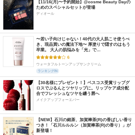
【11/16(月)〜予約開始】@cosme Beauty Dayの
ためのスペシャルセットが登場
ディオール
〜若い子向けじゃない！40代の大人肌こそ使うべ
き、現品買いの魔法下地〜 厚塗りで隠すのはもう
卒業。 大人の肌悩みを「光」で…
6
ウォータフルトーンアップサンクリーム
ランキングIN
【30名様にプレゼント！】ベスコス受賞リップグ
ロスでぷるんとツヤリップに。リップケア成分配
合でフレッシュなツヤを纏う唇へ
メイクアップフォーエバー
【NEW】石川の銘茶、加賀棒茶(R)の香ばしい香り
つき！「石川ルルルン（加賀棒茶(R)の香り）」が
新登場！