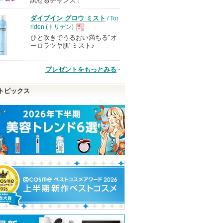
試せるチャンス！
ダイブイン グロウ ミスト
/ Tor
品
riden (トリデン)
ひと吹きでうるおい満ちる"オ
現
ーロラツヤ肌"ミスト♪
品
プレゼントをもっとみる
トピックス