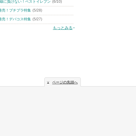
線に負けない！ベストイレブン
(6/10)
発売！プチプラ特集
(5/28)
発売！デパコス特集
(5/27)
もっとみる
ページの先頭へ