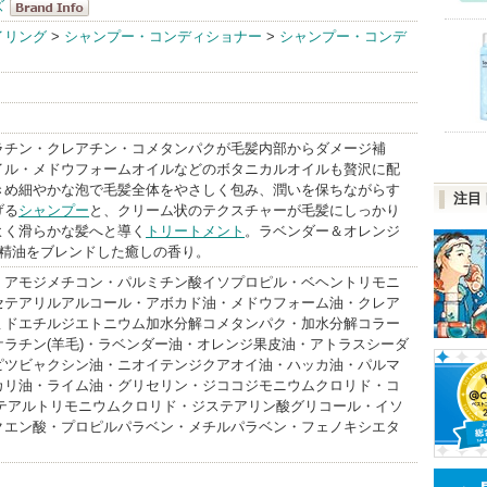
ズ
イデアルシリ
イリング
>
シャンプー・コンディショナー
>
シャンプー・コンデ
ーズ
BrandInfo
ラチン・クレアチン・コメタンパクが毛髪内部からダメージ補
イル・メドウフォームオイルなどのボタニカルオイルも贅沢に配
きめ細やかな泡で毛髪全体をやさしく包み、潤いを保ちながらす
注目
げる
シャンプー
と、クリーム状のテクスチャーが毛髪にしっかり
よく滑らかな髪へと導く
トリートメント
。ラベンダー＆オレンジ
の精油をブレンドした癒しの香り。
・アモジメチコン・パルミチン酸イソプロピル・ベヘントリモニ
セテアリルアルコール・アボカド油・メドウフォーム油・クレア
ミドエチルジエトニウム加水分解コメタンパク・加水分解コラー
ケラチン(羊毛)・ラベンダー油・オレンジ果皮油・アトラスシーダ
ピツビャクシン油・ニオイテンジクアオイ油・ハッカ油・パルマ
カリ油・ライム油・グリセリン・ジココジモニウムクロリド・コ
ステアルトリモニウムクロリド・ジステアリン酸グリコール・イソ
クエン酸・プロピルパラベン・メチルパラベン・フェノキシエタ