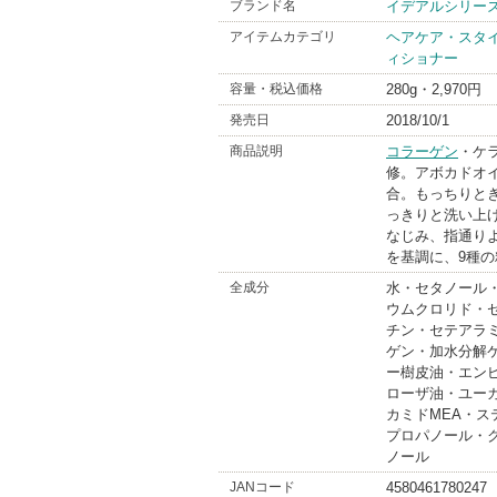
ブランド名
イデアルシリー
アイテムカテゴリ
ヘアケア・スタ
ィショナー
容量・税込価格
280g・2,970円
発売日
2018/10/1
商品説明
コラーゲン
・ケ
修。アボカドオ
合。もっちりと
っきりと洗い上
なじみ、指通り
を基調に、9種
全成分
水・セタノール
ウムクロリド・
チン・セテアラ
ゲン・加水分解
ー樹皮油・エン
ローザ油・ユー
カミドMEA・
プロパノール・
ノール
JANコード
4580461780247