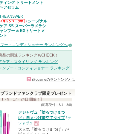
コスメデコルテ
ティング トリートメント
からのお知らせ
ヘアセラム
があります
THE ANSWER
シーズナル
/
THE ANSWER
ケア SS スーパーラメラシ
からのお知らせ
ャンプー & EXトリートメ
があります
ント
プー・コンディショナー ランキングへ
商品の関連ランキングもCHECK！
アケア・スタイリング ランキング
ャンプー・コンディショナー ランキング
?
@cosmeのランキングとは
ブランドファンクラブ限定プレゼント
 1・9・17・24日 開催！】
(応募受付：8/1～8/8)
デジャヴュ「塗るつけまつ
げ」自まつげ際立てタイプ
/ デ
ジャヴュ
大人気「塗るつけまつげ」が
現