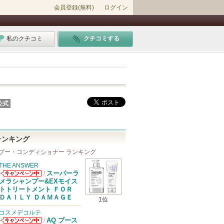
会員登録(無料)
ログイン
私のクチコミ
クチコミする
公式
ランキング
プー・コンディショナー ランキング
THE ANSWER
スーパーラ
/
THE ANSWER
メラシャンプー&EXモイス
からのお知らせ
トトリートメント ＦＯＲ
があります
ＤＡＩＬＹ ＤＡＭＡＧＥ
1位
コスメデコルテ
AQ ブース
/