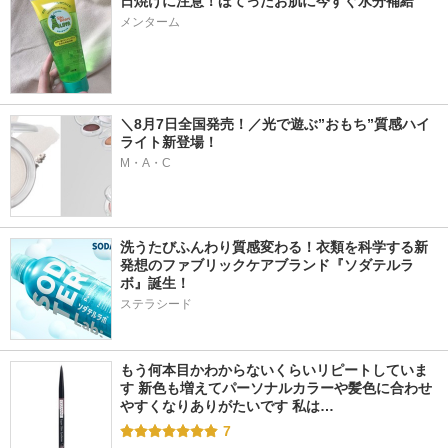
日焼けに注意！ほてったお肌に今すぐ水分補給
メンターム
＼8月7日全国発売！／光で遊ぶ”おもち”質感ハイ
ライト新登場！
M・A・C
洗うたびふんわり質感変わる！衣類を科学する新
発想のファブリックケアブランド『ソダテルラ
ボ』誕生！
ステラシード
もう何本目かわからないくらいリピートしていま
す 新色も増えてパーソナルカラーや髪色に合わせ
やすくなりありがたいです 私は…
7