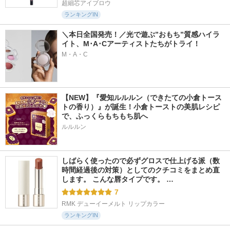
超細芯アイブロウ
ランキングIN
＼本日全国発売！／光で遊ぶ”おもち”質感ハイラ
イト、M･A･Cアーティストたちがトライ！
M・A・C
【NEW】『愛知ルルルン（できたての小倉トース
トの香り）』が誕生！小倉トーストの美肌レシピ
で、ふっくらもちもち肌へ
ルルルン
しばらく使ったので必ずグロスで仕上げる派（数
時間経過後の対策）としてのクチコミをまとめ直
します。 こんな唇タイプです。 …
7
RMK デューイーメルト リップカラー
ランキングIN