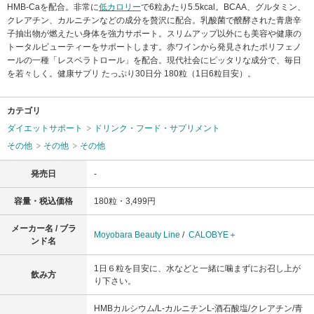
HMB-Caを配合。非常に
低カロリー
で6粒あたり5.5kcal。BCAA、グルタミン、
クレアチン、カルニチンなどの成分を贅沢に配合。乳酸菌で醗酵された青唐辛
子抽出物が燃えたい身体を強力サポート。スリムアップ以外にも美容や健康の
トータルビューティーをサポートします。赤ワインから発見されたポリフェノ
ールの一種「レスベラトロール」を配合。現代社会にピッタリな成分で、毎日
を若々しく。健康サプリ たっぷり30日分 180粒（1日6粒目安）。
カテゴリ
ダイエットサポート
ドリンク・フード・サプリメント
その他
その他
その他
発売日
-
容量・税込価格
180粒・3,499円
メーカー名 / ブラ
Moyobara Beauty Line
/
CALOBYE＋
ンド名
1日６粒を目安に、水などと一緒に噛まずにお召し上が
飲み方
り下さい。
HMBカルシウム/L-カルニチンL-酒石酸塩/クレアチン/青