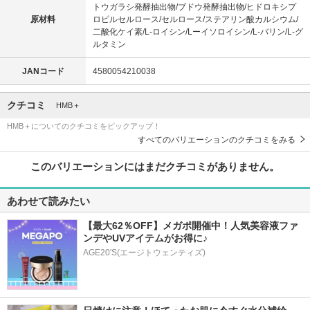
トウガラシ発酵抽出物/ブドウ発酵抽出物/ヒドロキシプ
原材料
ロピルセルロース/セルロース/ステアリン酸カルシウム/
二酸化ケイ素/L-ロイシン/Lーイソロイシン/L-バリン/L-グ
ルタミン
JANコード
4580054210038
クチコミ
HMB＋
HMB＋についてのクチコミをピックアップ！
すべてのバリエーションのクチコミをみる
このバリエーションにはまだクチコミがありません。
あわせて読みたい
【最大62％OFF】メガポ開催中！人気美容液ファ
ンデやUVアイテムがお得に♪
AGE20'S(エージトウェンティズ)