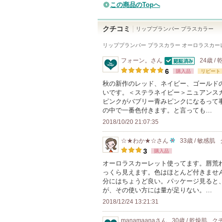
この商品のTopへ
クチコミ
リッププランパー プラスカラー
リッププランパー プラスカラー オーロラスカー
フォーン。
さん
24歳 /
認証済
6
購入品
リピート
秋の新作のレッド、ネイビー、ゴールド
いです。＜ステラネイビー＞ニュアンス
ピンクがバブリー青みピンクになるって
の中で一番色付きます。と言っても…
2018/10/20 21:07:35
☆★わか★☆
さん
33歳 / 敏感肌
10
3
購入品
人
オーロラスカーレット使ってます。唇荒
っくら見えます。色はほとんど付きませ
以
分にはちょうど良い。パッケージ見ると
上
が、その使い方には量が足りない。…
の
2018/12/24 13:21:31
メ
ン
manamaana
さん
30歳 / 乾燥肌
ク