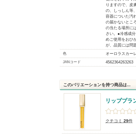
りますので、皮
の、しっしん等
容器についた汚
の届かないとこ
の当たる場所に
さい。●冷感成
めご使用をおひ
が、品質には問
色
オーロラスカー
JANコード
4562364263263
このバリエーションを持つ商品は...
リッププラ
クチコミ
29
件