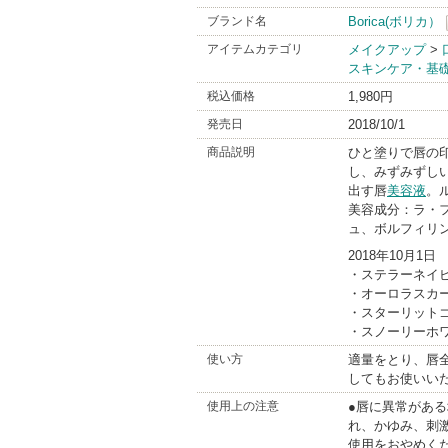
ブランド名
Borica(ボリカ）
アイテムカテゴリ
メイクアップ
>
スキンケア・基
税込価格
1,980円
発売日
2018/10/1
商品説明
ひと塗りで唇の
し、みずみずし
出す唇
美容液
。
美容成分：ラ・フロ
ュ、ボルフィリ
2018年10月1日
・ステラーネイビ
・オーロラスカー
・スターリットゴ
・スノーリーホワ
使い方
適量をとり、唇
してもお使いい
使用上の注意
●唇に異常があ
れ、かゆみ、刺
使用をおやめく