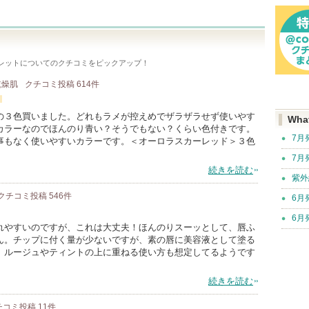
レット
についてのクチコミをピックアップ！
 乾燥肌
クチコミ投稿
614
件
の３色買いました。どれもラメが控えめでザラザラせず使いやす
Wha
カラーなのでほんのり青い？そうでもない？くらい色付きです。
7月
事もなく使いやすいカラーです。＜オーロラスカーレッド＞３色
7月
続きを読む
紫外
クチコミ投稿
546
件
6月
6月
れやすいのですが、これは大丈夫！ほんのりスーッとして、唇ふ
ん。チップに付く量が少ないですが、素の唇に美容液として塗る
、ルージュやティントの上に重ねる使い方も想定してるようです
続きを読む
チコミ投稿
11
件