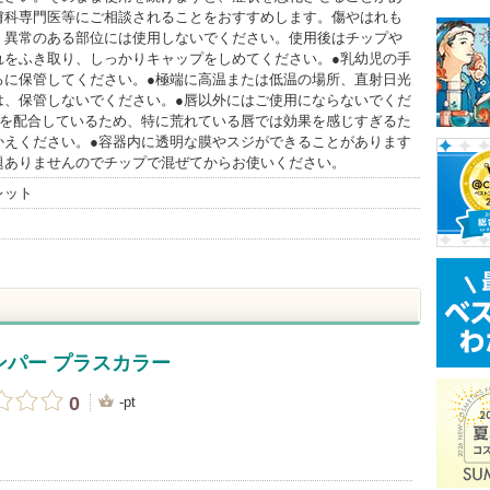
膚科専門医等にご相談されることをおすすめします。傷やはれも
、異常のある部位には使用しないでください。使用後はチップや
れをふき取り、しっかりキャップをしめてください。●乳幼児の手
ろに保管してください。●極端に高温または低温の場所、直射日光
は、保管しないでください。●唇以外にはご使用にならないでくだ
分を配合しているため、特に荒れている唇では効果を感じすぎるた
かえください。●容器内に透明な膜やスジができることがあります
題ありませんのでチップで混ぜてからお使いください。
レット
ンパー プラスカラー
0
-pt