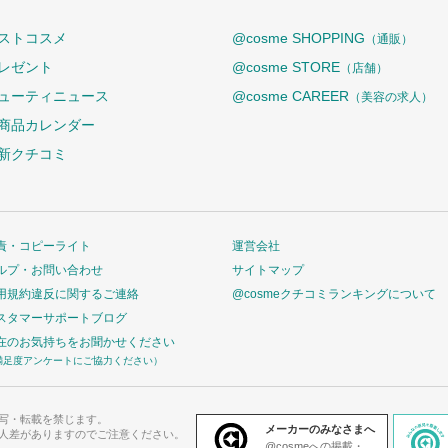
ストコスメ
@cosme SHOPPING
（通販）
レゼント
@cosme STORE
（店舗）
ューティニュース
@cosme CAREER
（美容の求人）
商品カレンダー
新クチコミ
責・コピーライト
運営会社
ルプ・お問い合わせ
サイトマップ
用規約違反に関するご連絡
@cosmeクチコミランキングについて
スタマーサポートブログ
在のお気持ちをお聞かせください
満足度アンケートにご協力ください）
写・転載を禁じます。
メーカーのみなさまへ
人差がありますのでご注意ください。
@cosmeへの掲載・