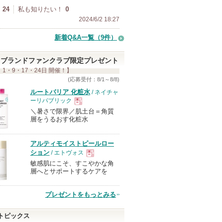
24
私も知りたい！
0
2024/6/2 18:27
新着Q&A一覧（9件）
ブランドファンクラブ限定プレゼント
 1・9・17・24日 開催！】
(応募受付：8/1～8/8)
ルートバリア 化粧水
/ ネイチャ
ーリパブリック
＼暑さで限界／肌土台＝角質
現
層をうるおす化粧水
品
アルティモイストピールロー
ション
/ エトヴォス
敏感肌にこそ、すこやかな角
現
層へとサポートするケアを
品
プレゼントをもっとみる
トピックス