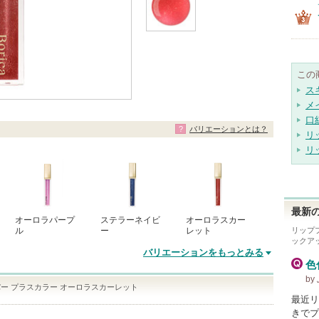
この
ス
メ
口
バリエーションとは？
リ
リ
最新の
オーロラパープ
ステラーネイビ
オーロラスカー
ル
ー
レット
リップ
ックア
バリエーションをもっとみる
色
b
ー プラスカラー オーロラスカーレット
最近リ
きでプ