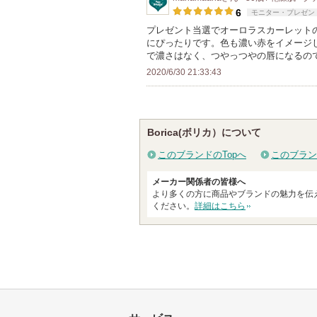
6
モニター・プレゼン
バ
プレゼント当選でオーロラスカーレット
ー
にぴったりです。色も濃い赤をイメージ
に
で濃さはなく、つやっつやの唇になるの
お
2020/6/30 21:33:43
気
に
入
Borica(ボリカ）について
り
登
このブランドのTopへ
このブラン
録
メーカー関係者の皆様へ
さ
より多くの方に商品やブランドの魅力を伝
れ
ください。
詳細はこちら
て
い
ま
す