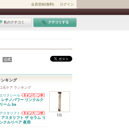
会員登録(無料)
ログイン
私のクチコミ
クチコミする
公式
ランキング
口元ケア ランキング
エリクシール
エリクシールか
レチノパワー リンクルク
/
らのお知らせが
リーム ba
あります
アスタリフト
1位
アスタリフトか
アスタリフト ザ セラム リ
/
らのお知らせが
ンクルリペア 夜用
あります