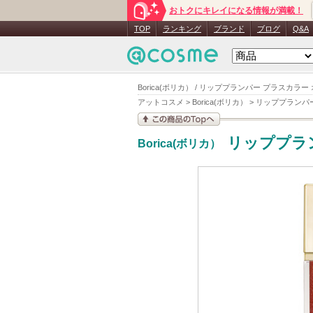
おトクにキレイになる情報が満載！
TOP
ランキング
ブランド
ブログ
Q&A
Borica(ボリカ） / リッププランパー プラスカ
アットコスメ
>
Borica(ボリカ）
>
リッププランパ
この商品の情報を見
リッププラ
Borica(ボリカ）
る