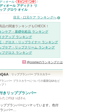
ディオール
/
ディオールから
ディオール アディクト リ
のお知らせがあ
ップ グロウ オイル
ります
目元・口元ケア ランキングへ
商品の関連ランキングもCHECK！
キンケア・基礎化粧品 ランキング
イクアップ ランキング
紅・グロス・リップライナー ランキング
ップケア・リップクリーム ランキング
ップグロス ランキング
?
@cosmeのランキングとは
Q&A
リッププランパー プラスカラー
プランパー プラスカラー
についての最新Q&Aをピ
ップ！
付きリッププランパー
y ふたごのはっぱ
さん
ッププランパーにハマっています。色付
ランパー…