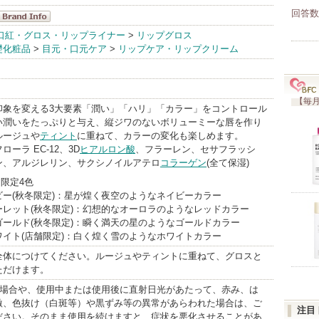
回答数
Borica(ボリ
口紅・グロス・リップライナー
>
リップグロス
礎化粧品
>
目元・口元ケア
>
リップケア・リップクリーム
カ）
BrandInfo
【毎月
印象を変える3大要素「潤い」「ハリ」「カラー」をコントロール
い潤いをたっぷりと与え、縦ジワのないボリューミーな唇を作り
ルージュや
ティント
に重ねて、カラーの変化も楽しめます。
ーラ EC-12、3D
ヒアルロン酸
、フラーレン、セサフラッシ
ン、アルジレリン、サクシノイルアテロ
コラーゲン
(全て保湿)
 限定4色
ー(秋冬限定)：星が煌く夜空のようなネイビーカラー
レット(秋冬限定)：幻想的なオーロラのようなレッドカラー
ールド(秋冬限定)：瞬く満天の星のようなゴールドカラー
イト(店舗限定)：白く煌く雪のようなホワイトカラー
全体につけてください。ルージュやティントに重ねて、グロスと
ただけます。
る場合や、使用中または使用後に直射日光があたって、赤み、は
激、色抜け（白斑等）や黒ずみ等の異常があらわれた場合は、ご
注目
ださい。そのまま使用を続けますと、症状を悪化させることがあ