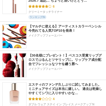
2026.7 追記… ちょっと淡いけどどう…
6
クリーミータッチライナー
ランキングIN
【マルチに使える】アーティストカラーペンシル
今売れてる人気TOP10を発表！
メイクアップフォーエバー
【30名様にプレゼント！】ベスコス受賞リップグ
ロスでぷるんとツヤリップに。リップケア成分配
合でフレッシュなツヤを纏う唇へ
メイクアップフォーエバー
エスティのファンデ久しぶりに試してみました。 
ミニチュアサイズは本当に嬉しい。 過去は乾燥し
やすくてシワに入りやすいかな…
4
ダブル ウェア ステイ イン プレイス メークアップ N