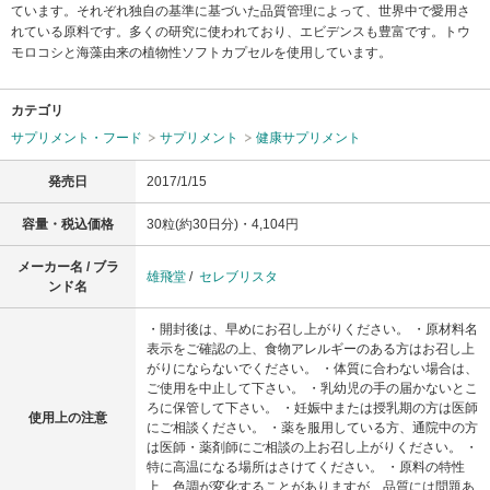
ています。それぞれ独自の基準に基づいた品質管理によって、世界中で愛用さ
れている原料です。多くの研究に使われており、エビデンスも豊富です。トウ
モロコシと海藻由来の植物性ソフトカプセルを使用しています。
カテゴリ
サプリメント・フード
サプリメント
健康サプリメント
発売日
2017/1/15
容量・税込価格
30粒(約30日分)・4,104円
メーカー名 / ブラ
雄飛堂
/
セレブリスタ
ンド名
・開封後は、早めにお召し上がりください。 ・原材料名
表示をご確認の上、食物アレルギーのある方はお召し上
がりにならないでください。 ・体質に合わない場合は、
ご使用を中止して下さい。 ・乳幼児の手の届かないとこ
ろに保管して下さい。 ・妊娠中または授乳期の方は医師
使用上の注意
にご相談ください。 ・薬を服用している方、通院中の方
は医師・薬剤師にご相談の上お召し上がりください。 ・
特に高温になる場所はさけてください。 ・原料の特性
上、色調が変化することがありますが、品質には問題あ