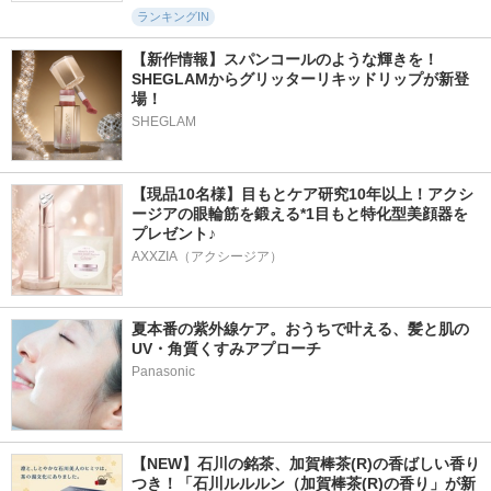
ランキングIN
【新作情報】スパンコールのような輝きを！
SHEGLAMからグリッターリキッドリップが新登
場！
SHEGLAM
【現品10名様】目もとケア研究10年以上！アクシ
ージアの眼輪筋を鍛える*1目もと特化型美顔器を
プレゼント♪
AXXZIA（アクシージア）
夏本番の紫外線ケア。おうちで叶える、髪と肌の
UV・角質くすみアプローチ
Panasonic
【NEW】石川の銘茶、加賀棒茶(R)の香ばしい香り
つき！「石川ルルルン（加賀棒茶(R)の香り」が新