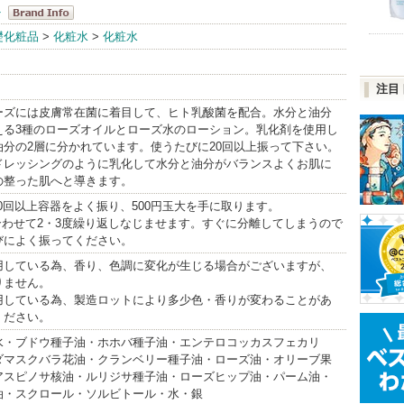
ト
ブラックペイ
礎化粧品
>
化粧水
>
化粧水
ント
BrandInfo
注目
ーズには皮膚常在菌に着目して、ヒト乳酸菌を配合。水分と油分
える3種のローズオイルとローズ水のローション。乳化剤を使用し
油分の2層に分かれています。使うたびに20回以上振って下さい。
ドレッシングのように乳化して水分と油分がバランスよくお肌に
の整った肌へと導きます。
20回以上容器をよく振り、500円玉大を手に取ります。
合わせて2・3度繰り返しなじませます。すぐに分離してしまうので
びによく振ってください。
用している為、香り、色調に変化が生じる場合がございますが、
りません。
用している為、製造ロットにより多少色・香りが変わることがあ
ください。
水・ブドウ種子油・ホホバ種子油・エンテロコッカスフェカリ
ダマスクバラ花油・クランベリー種子油・ローズ油・オリーブ果
アスピノサ核油・ルリジサ種子油・ローズヒップ油・パーム油・
油・スクロール・ソルビトール・水・銀