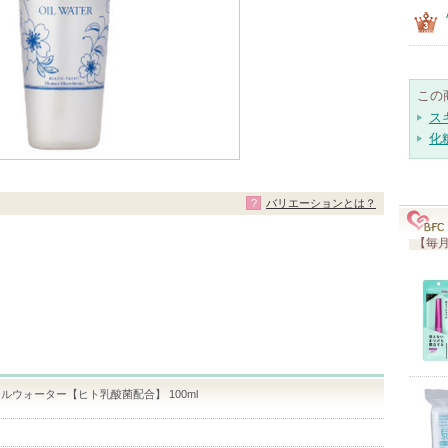
この
ス
化
バリエーションとは？
【毎月
ルウォーター【ヒト乳酸菌配合】 100ml