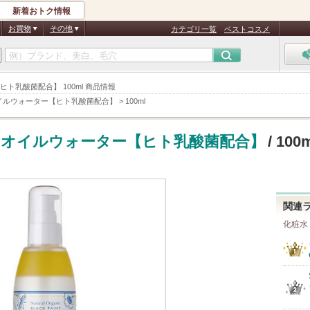
新着おトク情報
お買物
その他
カテゴリ一覧
ベストコスメ
ト乳酸菌配合】 100ml 商品情報
イルウォーター【ヒト乳酸菌配合】
>
100ml
オイルウォーター【ヒト乳酸菌配合】
/ 100
関連
化粧水