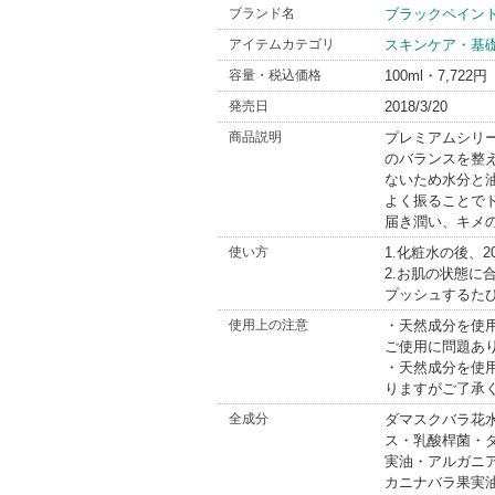
ブランド名
ブラックペイン
アイテムカテゴリ
スキンケア・基
容量・税込価格
100ml・7,722円
発売日
2018/3/20
商品説明
プレミアムシリ
のバランスを整
ないため水分と
よく振ることで
届き潤い、キメ
使い方
1.化粧水の後、
2.お肌の状態に
プッシュするた
使用上の注意
・天然成分を使
ご使用に問題あ
・天然成分を使
りますがご了承
全成分
ダマスクバラ花
ス・乳酸桿菌・
実油・アルガニ
カニナバラ果実