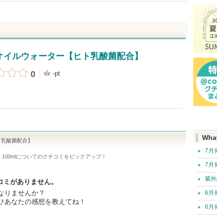
オイルウォーター【ヒト乳酸菌配合】
0
-pt
Wha
ト乳酸菌配合】
7月
00ml
についてのクチコミをピックアップ！
7月
紫外
チコミがありません。
なりませんか？
6月
ひあなたの感想を教えてね！
6月