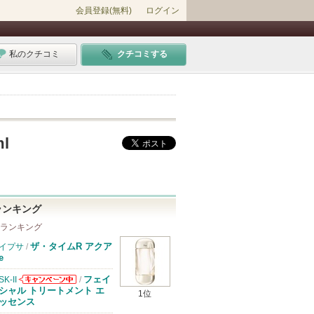
会員登録(無料)
ログイン
私のクチコミ
クチコミする
ml
ランキング
 ランキング
ザ・タイムR アクア
イプサ
/
e
フェイ
SK-II
/
SK-IIからのお
シャル トリートメント エ
1位
知らせがありま
ッセンス
す