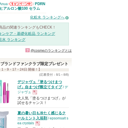
PDRN
Anua
/
Anuaからのお
ヒアルロン酸100 セラム
知らせがありま
す
化粧水 ランキングへ
商品の関連ランキングもCHECK！
キンケア・基礎化粧品 ランキング
粧水 ランキング
?
@cosmeのランキングとは
ブランドファンクラブ限定プレゼント
 1・9・17・24日 開催！】
(応募受付：8/1～8/8)
デジャヴュ「塗るつけまつ
げ」自まつげ際立てタイプ
/ デ
ジャヴュ
大人気「塗るつけまつげ」が
現
試せるチャンス！
夏の暑い日も冷たく感じるク
品
ールミント入浴剤
/ epsomsalt s
ea crystals