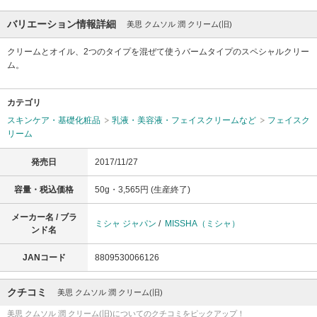
バリエーション情報詳細
美思 クムソル 潤 クリーム(旧)
クリームとオイル、2つのタイプを混ぜて使うバームタイプのスペシャルクリー
ム。
カテゴリ
スキンケア・基礎化粧品
乳液・美容液・フェイスクリームなど
フェイスク
リーム
発売日
2017/11/27
容量・税込価格
50g・3,565円 (生産終了)
メーカー名 / ブラ
ミシャ ジャパン
/
MISSHA（ミシャ）
ンド名
JANコード
8809530066126
クチコミ
美思 クムソル 潤 クリーム(旧)
美思 クムソル 潤 クリーム(旧)についてのクチコミをピックアップ！