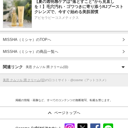
【夏の透明感ケアは“落とすこと”から見直し
を！】毛穴汚れ・ゴワつきに寄り添うRJブースト
クレンズで、今すぐ始める美肌習慣
アピセラピーコスメティクス
MISSHA（ミシャ）のTOPへ
MISSHA（ミシャ）の商品一覧へ
関連リンク
美思 クムソル 潤 クリーム(旧)
美思 クムソル 潤 クリーム(旧)
の口コミサイト - @cosme（アットコスメ）
掲載の情報・画像など、すべてのコンテンツの無断複写、転載を禁じます。
ページトップへ