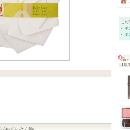
この
ボ
ボ
【毎月
けん(ゆずはちみつ) 80g