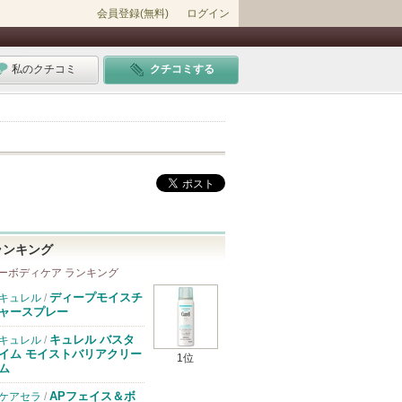
会員登録(無料)
ログイン
私のクチコミ
クチコミする
ランキング
ーボディケア ランキング
ディープモイスチ
キュレル
/
ャースプレー
キュレル バスタ
キュレル
/
イム モイストバリアクリー
1位
ム
APフェイス＆ボ
ケアセラ
/