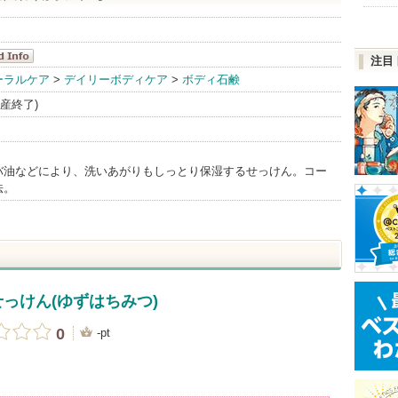
注目
NAI
ーラルケア
>
デイリーボディケア
>
ボディ石鹸
Info
(生産終了)
バ油などにより、洗いあがりもしっとり保湿するせっけん。コー
法。
のせっけん(ゆずはちみつ)
0
-pt