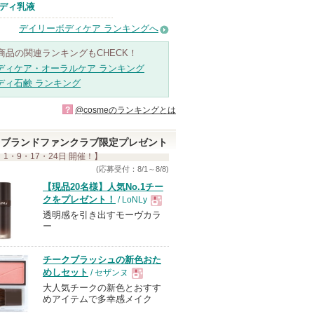
ディ乳液
デイリーボディケア ランキングへ
商品の関連ランキングもCHECK！
ディケア・オーラルケア ランキング
ディ石鹸 ランキング
?
@cosmeのランキングとは
ブランドファンクラブ限定プレゼント
 1・9・17・24日 開催！】
(応募受付：8/1～8/8)
【現品20名様】人気No.1チー
クをプレゼント！
/ LoNLy
透明感を引き出すモーヴカラ
現
ー
品
チークブラッシュの新色おた
めしセット
/ セザンヌ
大人気チークの新色とおすす
現
めアイテムで多幸感メイク