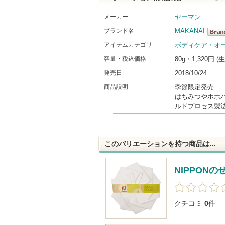
メーカー
ヤーマン
ブランド名
MAKANAI
MAKA
アイテムカテゴリ
ボディケア・オ
Brand
容量・税込価格
80g・1,320円 
発売日
2018/10/24
商品説明
季節限定発売
はちみつやホホ
ルドプロセス製
このバリエーションを持つ商品は...
NIPPON
クチコミ
0
件