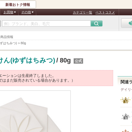
新着おトク情報
お買物
その他
カテゴリ一覧
ベストコスメ
g 商品情報
ゆずはちみつ)
>
80g
っけん(ゆずはちみつ)
/ 80g
公式
エーションは生産終了しました。
ではまだ販売されている場合があります。）
関連
デイリ