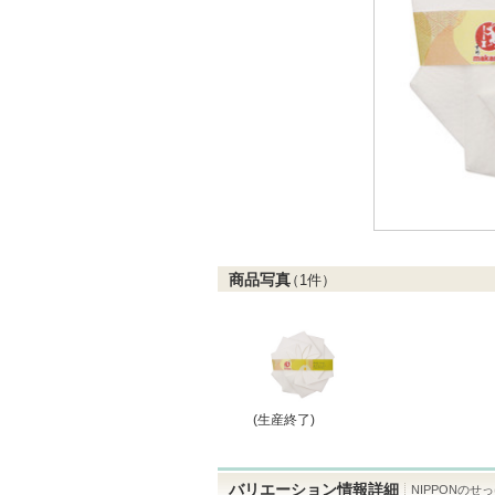
商品写真
（
1
件）
(生産終了)
バリエーション情報詳細
NIPPONのせっ