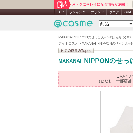
おトクにキレイになる情報が満載！
TOP
ランキング
ブランド
ブログ
Q&A
MAKANAI / NIPPONのせっけん(ゆずはちみつ) 80
アットコスメ
>
MAKANAI
>
NIPPONのせっけん(
この商品の情報を見
NIPPONのせ
MAKANAI
る
このバリ
（ただし、一部店舗