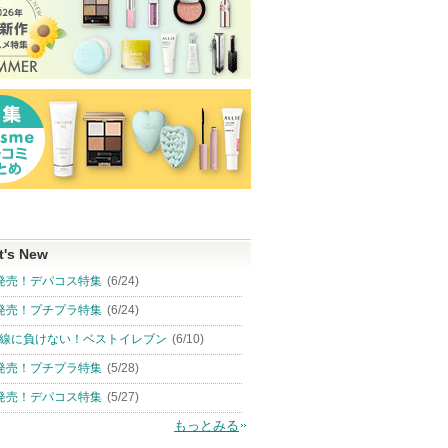
t's New
発売！デパコス特集
(6/24)
発売！プチプラ特集
(6/24)
線に負けない！ベストイレブン
(6/10)
発売！プチプラ特集
(5/28)
発売！デパコス特集
(5/27)
もっとみる