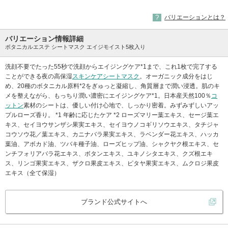
バリエーションとは？
バリエーション情報詳細
ボタニカルエステ シートマスク エイジモイスト5枚入り
洗顔不要でたった55秒で洗顔からエイジングケア*1まで、これ1枚で完了する
ことができる夜の高保湿
スキンケア
シートマスク
。オーガニック成分をはじ
め、20種のボタニカル原料*2をぎゅっと凝縮し、角質層まで潤い浸透。肌のキ
メを整えながら、もっちり潤い濃密にエイジングケア*1。日本産天然100％
コ
ットン
素材のシートは、優しい付け心地で、しっかり密着。みずみずしいアッ
プルローズ香り。 *1 年齢に応じたケア *2 ローズマリー葉エキス、セージ葉エ
キス、セイヨウサンザシ果実エキス、セイヨウノコギリソウエキス、タチジャ
コウソウ花／葉エキス、カニナバラ果実エキス、ラベンダー花エキス、ハッカ
葉油、アボカド油、ツバキ種子油、ローズヒップ油、シャクヤク根エキス、セ
ンチフォリアバラ花エキス、ボタンエキス、ユキノシタエキス、クズ根エキ
ス、リンゴ果実エキス、ザクロ果皮エキス、ピタヤ果実エキス、ムクロジ果皮
エキス（全て保湿）
ブランド公式サイトへ