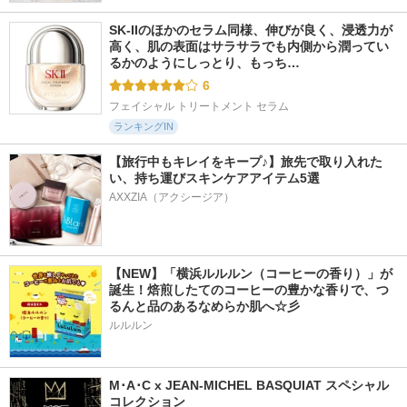
SK-IIのほかのセラム同様、伸びが良く、浸透力が
高く、肌の表面はサラサラでも内側から潤ってい
るかのようにしっとり、もっち…
6
フェイシャル トリートメント セラム
ランキングIN
【旅行中もキレイをキープ♪】旅先で取り入れた
い、持ち運びスキンケアアイテム5選
AXXZIA（アクシージア）
【NEW】「横浜ルルルン（コーヒーの香り）」が
誕生！焙煎したてのコーヒーの豊かな香りで、つ
るんと品のあるなめらか肌へ☆彡
ルルルン
M･A･C x JEAN-MICHEL BASQUIAT スペシャル
コレクション