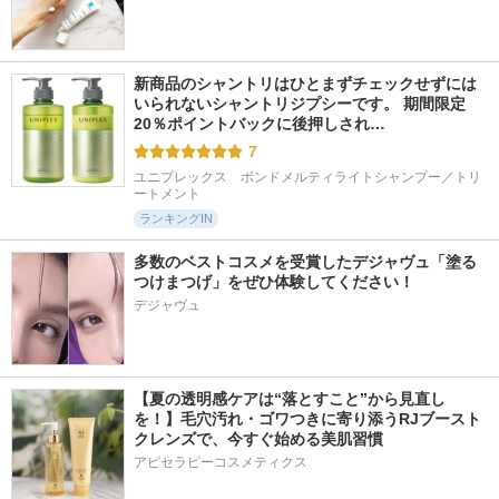
新商品のシャントリはひとまずチェックせずには
いられないシャントリジプシーです。 期間限定
20％ポイントバックに後押しされ…
7
ユニプレックス　ボンドメルティライトシャンプー／トリ
ートメント
ランキングIN
多数のベストコスメを受賞したデジャヴュ「塗る
つけまつげ」をぜひ体験してください！
デジャヴュ
【夏の透明感ケアは“落とすこと”から見直し
を！】毛穴汚れ・ゴワつきに寄り添うRJブースト
クレンズで、今すぐ始める美肌習慣
アピセラピーコスメティクス