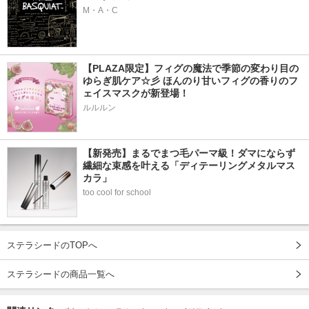
M・A・C
【PLAZA限定】フィグの魔法で季節の変わり目の
ゆらぎ肌ケア☆彡 ほんのり甘いフィグの香りのフ
ェイスマスクが新登場！
ルルルン
【新発売】まるでまつ毛パーマ級！ダマにならず
繊細な束感を叶える「ディテーリングメタルマス
カラ」
too cool for school
ステラシードのTOPへ
ステラシードの商品一覧へ