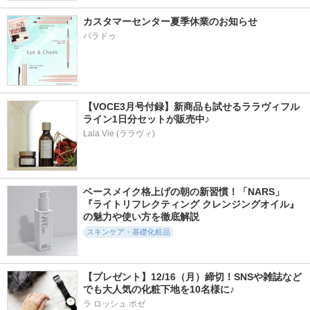
カスタマーセンター夏季休業のお知らせ
パラドゥ
【VOCE3月号付録】新商品も試せるララヴィフル
ライン1日分セットが販売中♪
Lala Vie (ララヴィ)
ベースメイク格上げの朝の新習慣！「NARS」
『ライトリフレクティング クレンジングオイル』
の魅力や使い方を徹底解説
スキンケア・基礎化粧品
【プレゼント】12/16（月）締切！SNSや雑誌など
でも大人気の化粧下地を10名様に♪
ラ ロッシュ ポゼ