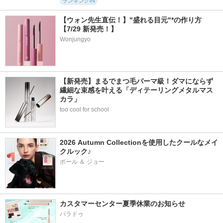
ランキングIN
【ウォン先生直伝！】"盛れる目元"*の作り方
【7/29 新発売！】
Wonjungyo
【新発売】まるでまつ毛パーマ級！ダマにならず
繊細な束感を叶える「ディテーリングメタルマス
カラ」
too cool for school
2026 Autumn Collectionを使用したクールなメイ
クルック♪
ポール ＆ ジョー
カスタマーセンター夏季休業のお知らせ
パラドゥ