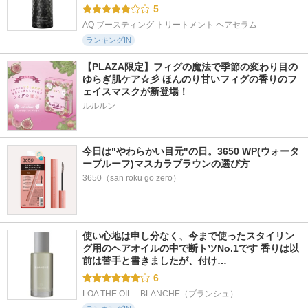
5
AQ ブースティング トリートメント ヘアセラム
ランキングIN
【PLAZA限定】フィグの魔法で季節の変わり目の
ゆらぎ肌ケア☆彡 ほんのり甘いフィグの香りのフ
ェイスマスクが新登場！
ルルルン
今日は"やわらかい目元"の日。3650 WP(ウォータ
ープルーフ)マスカラブラウンの選び方
3650（san roku go zero）
使い心地は申し分なく、今まで使ったスタイリン
グ用のヘアオイルの中で断トツNo.1です 香りは以
前は苦手と書きましたが、付け…
6
LOA THE OIL　BLANCHE（ブランシュ）