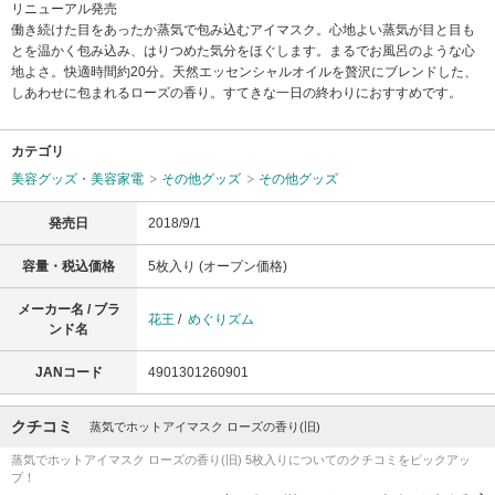
リニューアル発売
働き続けた目をあったか蒸気で包み込むアイマスク。心地よい蒸気が目と目も
とを温かく包み込み、はりつめた気分をほぐします。まるでお風呂のような心
地よさ。快適時間約20分。天然エッセンシャルオイルを贅沢にブレンドした、
しあわせに包まれるローズの香り。すてきな一日の終わりにおすすめです。
カテゴリ
美容グッズ・美容家電
その他グッズ
その他グッズ
発売日
2018/9/1
容量・税込価格
5枚入り (オープン価格)
メーカー名 / ブラ
花王
/
めぐりズム
ンド名
JANコード
4901301260901
クチコミ
蒸気でホットアイマスク ローズの香り(旧)
蒸気でホットアイマスク ローズの香り(旧) 5枚入りについてのクチコミをピックアッ
プ！