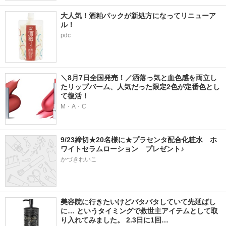
大人気！酒粕パックが新処方になってリニューア
ル！
pdc
＼8月7日全国発売！／洒落っ気と血色感を両立し
たリップバーム、人気だった限定2色が定番色とし
て復活！
M・A・C
9/23締切★20名様に★プラセンタ配合化粧水　ホ
ワイトセラムローション　プレゼント♪
かづきれいこ
美容院に行きたいけどバタバタしていて先延ばし
に… というタイミングで救世主アイテムとして取
り入れてみました。 2.3日に1回…