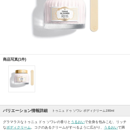
商品写真(1件)
バリエーション情報詳細
トゥニュ ドゥ ソワレ ボディクリーム190ml
グラマラスなトゥニュ ドゥ ソワレの香りと
うるおい
で全身を包みこむ、リッチ
な
ボディクリーム
。コクのあるクリームがすべるように広がり、
うるおい
で満