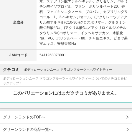
水、ステアリン酸エチルヘキシル、グリセリン、パルミ
チン酸イソプロピル、ブタン、ポリソルベート20、香
料、フェノキシエタノール、プロパン、カプリリルグリ
コール、1、2-ヘキサンジオール、(アクリレーツ／アク
全成分
リル酸アルキル(C10-30))クロスポリマー、グルタミン
酸ジ酢酸4Na、(アクリル酸Na／アクリロイルジメチル
タウリンNa)コポリマー、イソヘキサデカン、水酸化
Na、PG、ポリソルベート80、チャ葉エキス、ピタヤ果
実エキス、安息香酸Na
JANコード
5411268078901
クチコミ
ボディローションムース ドラゴンフルーツ－ホワイトティー
ボディローションムース ドラゴンフルーツ－ホワイトティーについてのクチコミをピ
ックアップ！
このバリエーションにはまだクチコミがありません。
グリーンランドのTOPへ
グリーンランドの商品一覧へ