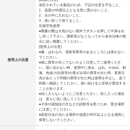
加圧されている製品のため、下記の注意を守ること。
1、温度が40度以上となる所に置かないこと。
2、火の中に入れないこと。
3、使い切って捨てること。
圧縮空気使用
●廃棄の際は火気のない屋外でボタンを押して中身を出
し切って下さい。噴射音がなくなってから各自治体の指
示に従い廃棄してください。
[使用上の注意]
●傷、はれもの、湿疹等異常のあるところには使わない
でください。
使用上の注意
●肌に異常が生じてないかよく注意してご使用くださ
い。肌に合わない時、使用中に赤み、はれ、かゆみ、刺
激、色抜け(白斑等)や黒ずみ等の異常が出た時、直射日
光があたって同様の異常が出た時は使用を中止し、皮フ
科医へ相談してください。使い続けると症状が悪化する
ことがあります。
●目に入らないようにご注意ください。目に入った場合
は、直ちに洗い流してください。
●子供や認知症の方などの誤飲等を防ぐため、置き場所
に注意してください。
●直射日光の当たる場所や温度が40℃以上となる場所に
保管しないでください。