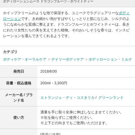
ボディローションムース ドラゴンフルーツ－ホワイトティー
ホイップクリームのような泡で保湿する、ユニークでラグジュアリーな
ボディ
ローション
です。きめ細かい泡がすばやくしっとりと肌になじみ、シルクのよ
うになめらかな質感に整えます。ドラゴンフルーツとホワイトティーは、長き
にわたり女性たちの美を支えてきた植物。そのおいしそうな香りは、インスピ
レーションを運んできてくれるようです。
カテゴリ
ボディケア・オーラルケア
デイリーボディケア
ボディローション・ミルク
発売日
2018/6/30
容量・税込価格
200ml・3,300円
メーカー名 / ブラ
エトランジェ・ディ・コスタリカ
/
グリーンランド
ンド名
適量を手に取り全身に伸ばしなじませてください。
使い方
※缶を振らずにご使用ください。
※上下どの向きでもご使用いただけます。
[高温に注意]