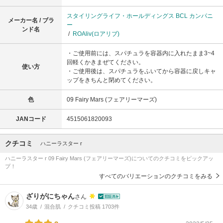
スタイリングライフ・ホールディングス BCL カンパニ
メーカー名 / ブラ
ー
ンド名
/
ROAliv(ロアリブ)
・ご使用前には、スパチュラを容器内に入れたまま3~4
回軽くかきまぜてください。
使い方
・ご使用後は、スパチュラをふいてから容器に戻しキャ
ップをきちんと閉めてください。
色
09 Fairy Mars (フェアリーマーズ)
JANコード
4515061820093
クチコミ
ハニーラスター r
ハニーラスター r 09 Fairy Mars (フェアリーマーズ)についてのクチコミをピックアッ
プ！
すべてのバリエーションのクチコミをみる
ざりがにちゃん
さん
34歳
混合肌
クチコミ投稿 1703件