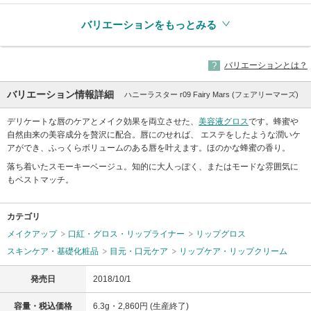
バリエーションをもっとみる
バリエーションとは？
バリエーション情報詳細
ハニーラスター r09 Fairy Mars (フェアリーマーズ)
デリケートな唇のケアとメイク効果を両立させた、
美容液
グロス
です。蜂蜜や
自然由来の美容成分を贅沢に配合。唇にのせれば、 エステをしたような潤いケ
アができ、ふっくらボリュームのある唇を叶えます。ほのかな蜂蜜の香り。
落ち着いたスモーキーベージュ。知的に大人っぽく、またはモードな雰囲気に
もベストマッチ。
カテゴリ
メイクアップ
口紅・グロス・リップライナー
リップグロス
スキンケア・基礎化粧品
目元・口元ケア
リップケア・リップクリーム
発売日
2018/10/1
容量・税込価格
6.3g・2,860円 (生産終了)