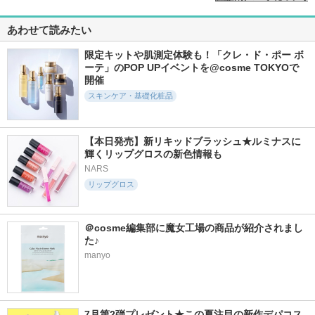
あわせて読みたい
限定キットや肌測定体験も！「クレ・ド・ポー ボ
ーテ」のPOP UPイベントを@cosme TOKYOで
開催
スキンケア・基礎化粧品
【本日発売】新リキッドブラッシュ★ルミナスに
輝くリップグロスの新色情報も
NARS
リップグロス
＠cosme編集部に魔女工場の商品が紹介されまし
た♪
manyo
7月第2弾プレゼント★この夏注目の新作デパコス