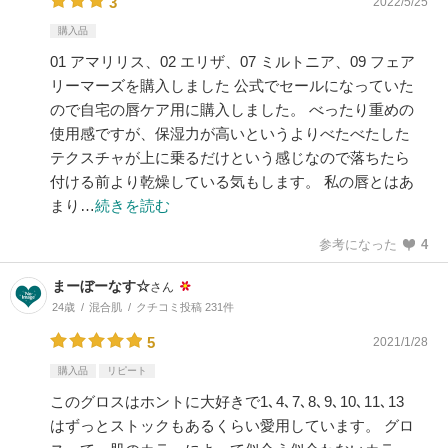
3
2022/5/25
購入品
01 アマリリス、02 エリザ、07 ミルトニア、09 フェア
リーマーズを購入しました 公式でセールになっていた
ので自宅の唇ケア用に購入しました。 べったり重めの
使用感ですが、保湿力が高いというよりべたべたした
テクスチャが上に乗るだけという感じなので落ちたら
付ける前より乾燥している気もします。 私の唇とはあ
まり…
続きを読む
参考になった
4
まーぼーなす☆
さん
24歳
混合肌
クチコミ投稿 231件
5
2021/1/28
購入品
リピート
このグロスはホントに大好きで1､4､7､8､9､10､11､13
はずっとストックもあるくらい愛用しています。 グロ