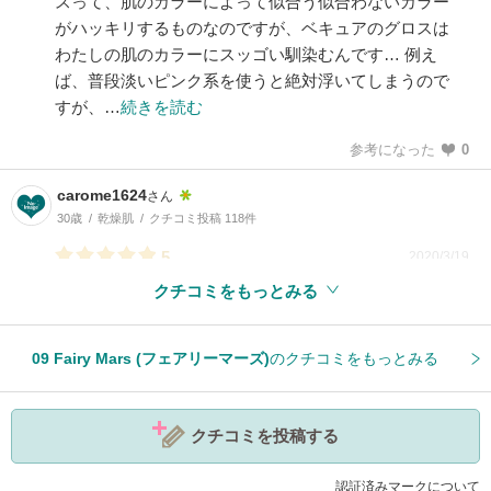
スって、肌のカラーによって似合う似合わないカラー
がハッキリするものなのですが、ベキュアのグロスは
わたしの肌のカラーにスッゴい馴染むんです… 例え
ば、普段淡いピンク系を使うと絶対浮いてしまうので
すが、…
続きを読む
参考になった
0
carome1624
さん
30歳
乾燥肌
クチコミ投稿 118件
5
2020/3/19
クチコミをもっとみる
参考になった
1
09 Fairy Mars (フェアリーマーズ)
のクチコミをもっとみる
クチコミを投稿する
認証済みマークについて