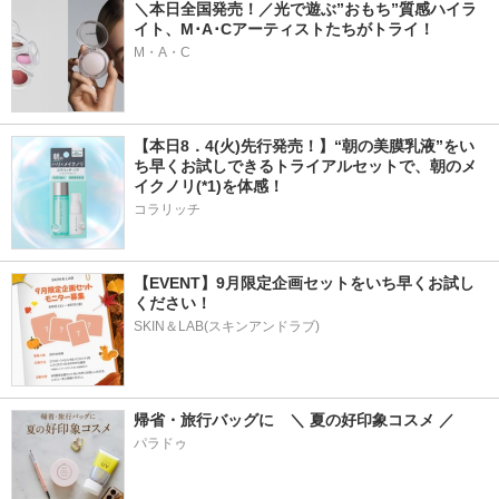
＼本日全国発売！／光で遊ぶ”おもち”質感ハイラ
イト、M･A･Cアーティストたちがトライ！
M・A・C
【本日8．4(火)先行発売！】“朝の美膜乳液”をい
ち早くお試しできるトライアルセットで、朝のメ
イクノリ(*1)を体感！
コラリッチ
【EVENT】9月限定企画セットをいち早くお試し
ください！
SKIN＆LAB(スキンアンドラブ)
帰省・旅行バッグに　＼ 夏の好印象コスメ ／
パラドゥ