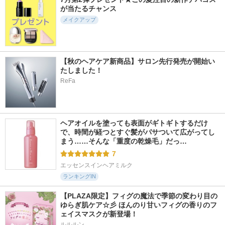
が当たるチャンス
メイクアップ
【秋のヘアケア新商品】サロン先行発売が開始い
たしました！
ReFa
ヘアオイルを塗っても表面がギトギトするだけ
で、時間が経つとすぐ髪がパサついて広がってし
まう……そんな「重度の乾燥毛」だっ…
7
エッセンスインヘアミルク
ランキングIN
【PLAZA限定】フィグの魔法で季節の変わり目の
ゆらぎ肌ケア☆彡 ほんのり甘いフィグの香りのフ
ェイスマスクが新登場！
ルルルン