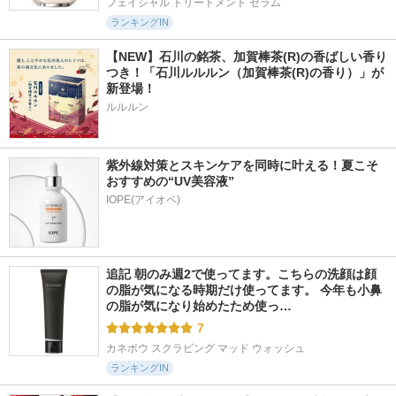
フェイシャル トリートメント セラム
ランキングIN
【NEW】石川の銘茶、加賀棒茶(R)の香ばしい香り
つき！「石川ルルルン（加賀棒茶(R)の香り）」が
新登場！
ルルルン
紫外線対策とスキンケアを同時に叶える！夏こそ
おすすめの“UV美容液”
IOPE(アイオペ)
追記 朝のみ週2で使ってます。こちらの洗顔は顔
の脂が気になる時期だけ使ってます。 今年も小鼻
の脂が気になり始めたため使っ…
7
カネボウ スクラビング マッド ウォッシュ
ランキングIN