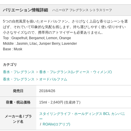
バリエーション情報詳細
ハニーロア フレグランス シトラスリーフ
5つの自然風景を描いたオードパルファン。さりげなく上品な香りはシーンを選
ばず、それでいて印象的な気配を残します。持ち運びしやすく使い切りやすい
小さなサイズなので、携帯用のアトマイザーも必要ありません。
Top : Grapefruit, Bergamot, Lemon, Orange
Middle : Jasmin, Lilac, Juniper Berry, Lavender
Base : Musk
カテゴリ
香水・フレグランス
香水・フレグランス(レディース・ウィメンズ)
香水・フレグランス
オードパルファム
発売日
2018/4/26
容量・税込価格
15ml・2,640円 (生産終了)
スタイリングライフ・ホールディングス BCL カンパニ
メーカー名 / ブラ
ー
ンド名
/
ROAliv(ロアリブ)