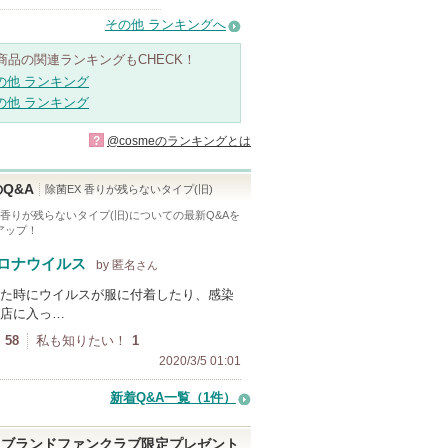
その他 ランキングへ
商品の関連ランキングもCHECK！
の他 ランキング
の他 ランキング
?
@cosmeのランキングとは
Q&A
除菌EX 香りが残らないタイプ(旧)
 香りが残らないタイプ(旧)
についての最新Q&Aを
アップ！
ロナウイルス
by 匿名
さん
た時にウイルスが服に付着したり、感染
店に入っ…
58
私も知りたい！
1
2020/3/5 01:01
新着Q&A一覧（1件）
ブランドファンクラブ限定プレゼント