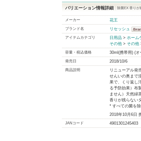
バリエーション情報詳細
除菌EX 香りが
メーカー
花王
ブランド名
リセッシュ
リセ
アイテムカテゴリ
日用品
>
ホーム
その他
>
その他
Bran
容量・税込価格
30ml(携帯用) 
発売日
2018/10/6
商品説明
リニューアル発
せんいの奥まで浸
果で、くり返し
る予防効果）布
ません）天然緑
香りが残らない
* すべての菌を
2018年10月
JANコード
4901301245403