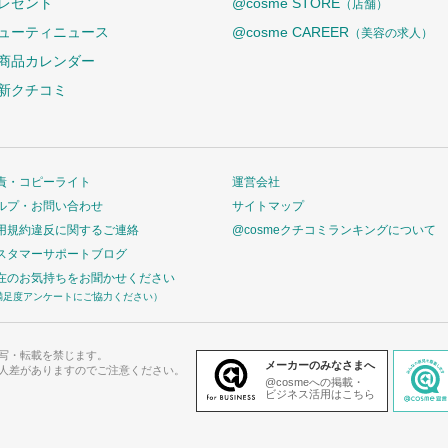
レゼント
@cosme STORE
（店舗）
ューティニュース
@cosme CAREER
（美容の求人）
商品カレンダー
新クチコミ
責・コピーライト
運営会社
ルプ・お問い合わせ
サイトマップ
用規約違反に関するご連絡
@cosmeクチコミランキングについて
スタマーサポートブログ
在のお気持ちをお聞かせください
満足度アンケートにご協力ください）
写・転載を禁じます。
メーカーのみなさまへ
人差がありますのでご注意ください。
@cosmeへの掲載・
ビジネス活用はこちら