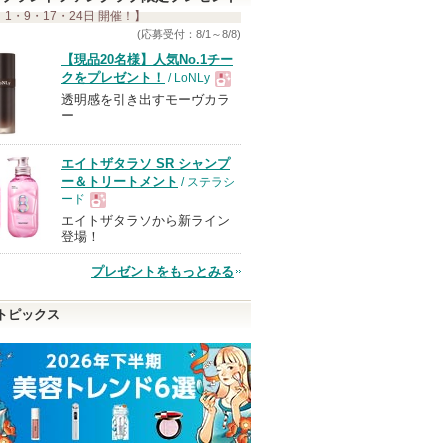
 1・9・17・24日 開催！】
(応募受付：8/1～8/8)
【現品20名様】人気No.1チー
クをプレゼント！
/ LoNLy
透明感を引き出すモーヴカラ
現
ー
品
エイトザタラソ SR シャンプ
ー＆トリートメント
/ ステラシ
ード
エイトザタラソから新ライン
現
登場！
プレゼントをもっとみる
品
トピックス