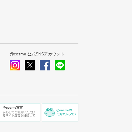
@cosme 公式SNSアカウント
instagram
x
facebook
line
@cosme宣言
@cosmeの
安心してご利用いただけ
ミカエルって？
るサイト運営を目指して