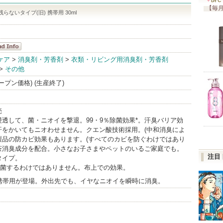
【毎月
残らないタイプ(旧) 携帯用 30ml
ッシュ
ケア
>
消臭剤・芳香剤
>
衣類・リビング用消臭剤・芳香剤
>
その他
dInfo
(オープン価格) (生産終了)
売
透して、菌・ニオイを撃退。99・9％除菌効果*。汗臭バリア効
汗をかいてもニオわせません。クエン酸技術採用。(中和消臭によ
製品の防カビ効果もあります。(すべてのカビを防ぐわけではあり
茶消臭成分を配合。小さなお子さまやペットのいるご家庭でも。
注目
タイプ。
除菌するわけではありません。布上での効果。
6日 携帯用が登場。外出先でも、イヤなニオイを瞬時に消臭。