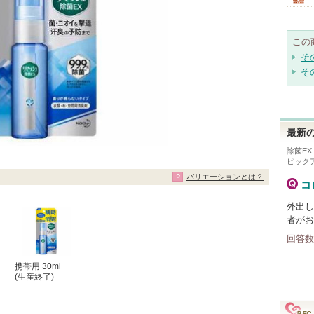
この
そ
そ
最新の
除菌EX
ピック
バリエーションとは？
コ
外出し
者がお
回答数
携帯用 30ml
(生産終了)