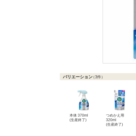
バリエーション
（
3
件）
本体 370ml
つめかえ用
(生産終了)
320ml
(生産終了)