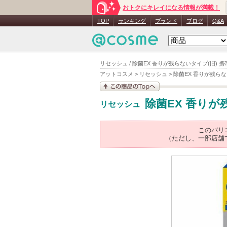
おトクにキレイになる情報が満載！
TOP
ランキング
ブランド
ブログ
Q&A
リセッシュ / 除菌EX 香りが残らないタイプ(旧) 携帯
アットコスメ
>
リセッシュ
>
除菌EX 香りが残らな
この商品の情報を見
除菌EX 香りが
リセッシュ
る
このバリ
（ただし、一部店舗