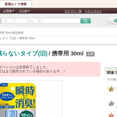
新着おトク情報
お買物
その他
カテゴリ一覧
ベストコスメ
用 30ml 商品情報
いタイプ(旧)
>
携帯用 30ml
残らないタイプ(旧)
/ 携帯用 30ml
公式
エーションは生産終了しました。
ではまだ販売されている場合があります。）
関連
その他