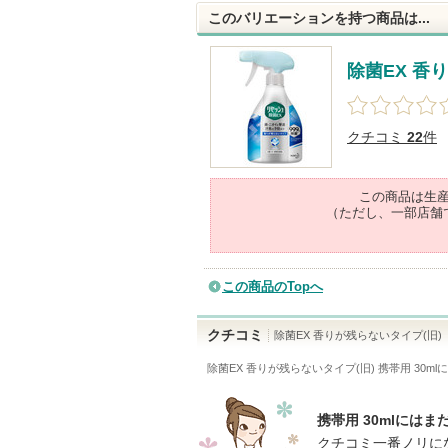
このバリエーションを持つ商品は...
除菌EX 香
クチコミ
22
件
この商品は生
（ただし、一部店舗
この商品のTopへ
クチコミ
除菌EX 香りが残らないタイプ(旧)
除菌EX 香りが残らないタイプ(旧) 携帯用 30ml
に
携帯用 30mlには
クチコミ一番ノリに