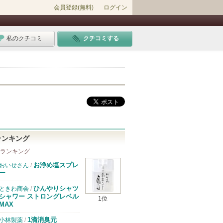
会員登録(無料)
ログイン
私のクチコミ
クチコミする
ランキング
 ランキング
お浄め塩スプレ
おいせさん
/
ー
ひんやりシャツ
ときわ商会
/
シャワー ストロングレベル
1位
MAX
1滴消臭元
小林製薬
/