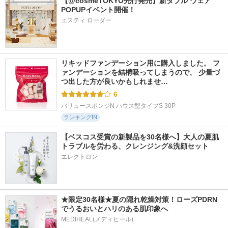
【@cosmeTOKYO先行発売】新ダブル ウェア 
POPUPイベント開催！
エスティ ローダー
リキッドファンデーション用に購入しました。 フ
ァンデーションを結構吸ってしまうので、 少量づ
つ出した方が良いかもしれませ…
6
バリュースポンジN ハウス型タイプS 30P
ランキングIN
【ベスコス受賞の新製品を30名様へ】大人の夏肌
トラブルを労わる、クレンジング&洗顔セット
エレクトロン
★限定30名様★夏の隠れ乾燥対策！ローズPDRN
でうるおいとハリのある肌印象へ
MEDIHEAL(メディヒール)